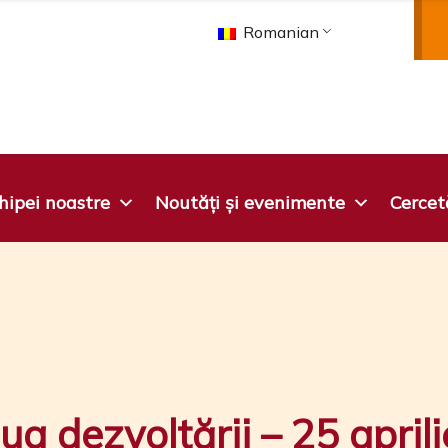
Romanian
hipei noastre
Noutăți și evenimente
Cercetă
a dezvoltării – 25 aprili