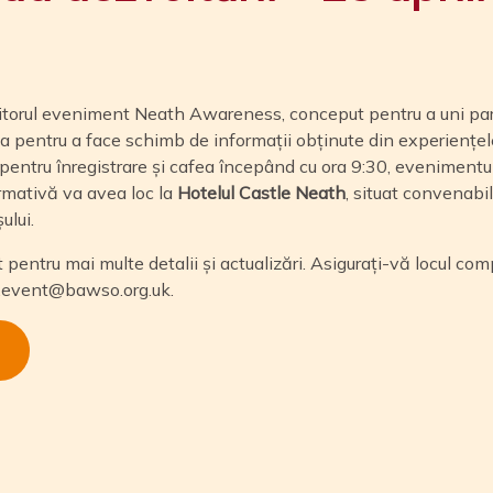
itorul eveniment Neath Awareness, conceput pentru a uni p
a pentru a face schimb de informații obținute din experiențele
pentru înregistrare și cafea începând cu ora 9:30, evenimentul
rmativă va avea loc la
Hotelul Castle Neath
, situat convenabi
ului.
t pentru mai multe detalii și actualizări. Asigurați-vă locul c
y.event@bawso.org.uk
.
I
n
tsApp
ail
Partajează