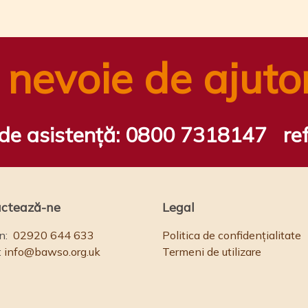
 nevoie de ajuto
 de asistență:
0800 7318147
re
ctează-ne
Legal
n:
02920 644 633
Politica de confidențialitate
:
info@bawso.org.uk
Termeni de utilizare