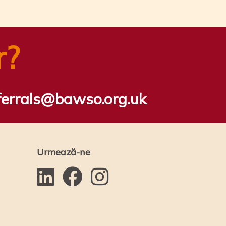
r?
ferrals@bawso.org.uk
Urmează-ne