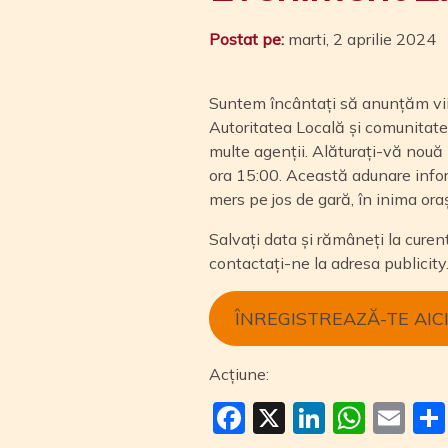
Postat pe:
marti, 2 aprilie 2024
Suntem încântați să anunțăm vi
Autoritatea Locală și comunitate
multe agenții. Alăturați-vă nouă 
ora 15:00. Această adunare info
mers pe jos de gară, în inima oraș
Salvați data și rămâneți la curen
contactați-ne la adresa
publicit
ÎNREGISTREAZĂ-TE AIC
Acțiune:
Facebook
X
LinkedI
Wha
Em