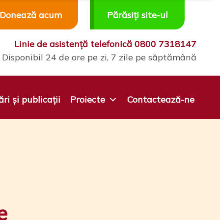
Donează acum
Părăsiți site-ul
Linie de asistență telefonică
0800 7318147
Disponibil 24 de ore pe zi, 7 zile pe săptămână
ri și publicații
Proiecte
Contactează-ne
e