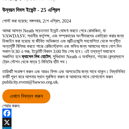
উন্নয়ন দিবস ইভেন্ট - 25 এপ্রিল
পোস্ট করা হয়েছে:
মঙ্গলবার, 2শে এপ্রিল, 2024
আমরা আসন্ন Neath সচেতনতা ইভেন্ট ঘোষণা করতে পেরে রোমাঞ্চিত, যা
VAWDASV, স্থানীয় কর্তৃপক্ষ, এবং সম্প্রদায়ের অংশীদারদের একত্রিত করার জন্য
ডিজাইন করা হয়েছে যা জীবিত অভিজ্ঞতা এবং মাল্টিএজেন্সি সহযোগিতা থেকে সংগৃহীত
অন্তর্দৃষ্টি বিনিময় করতে পারে৷ রেজিস্ট্রেশন এবং কফির জন্য আমাদের সাথে যোগ দিন
সকাল 9:30 এ শুরু, ইভেন্টটি বিকাল 3:00 টায় শেষ হবে। এই তথ্যপূর্ণ সমাবেশে
সঞ্চালিত হবে
ক্যাসেল নিথ হোটেল
, সুবিধামত Neath এ অবস্থিত, শহরের কেন্দ্রস্থলে
ট্রেন স্টেশন থেকে মাত্র 5 মিনিটের হাঁটা পথ।
তারিখটি সংরক্ষণ করুন এবং আরও বিশদ এবং আপডেটের জন্য সাথে থাকুন। নিম্নলিখিত
ফর্মটি পূরণ করে আপনার স্থান সুরক্ষিত করুন বা আমাদের সাথে যোগাযোগ করুন
publicity.event@bawso.org.uk
.
এখানে নিবন্ধন করুন
শেয়ার করুন:
Facebook