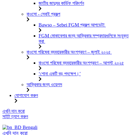
জাতীয় জাদুঘর কার্ডিফ পরিদর্শন
বাওসো - সেবাই প্রকল্প
Bawso – Sebei FGM প্রকল্প আপডেট!
FGM মোকাবেলার জন্য আফ্রিকার সম্প্রদায়গুলিকে সংযুক্ত
করা
বাওসো পরিষেবা ব্যবহারকারীর অংশগ্রহণ – জুলাই ২০২৫
বাওসো পরিষেবা ব্যবহারকারীর অংশগ্রহণ – আগস্ট ২০২৫
‘শোনা একটি বড় পদক্ষেপ।’
আফ্রিকার জন্য ওয়েলস
যোগাযোগ করুন
এড়িয়ে
এখনি দান করো
যাও
সাইট ত্যাগ করুন
কন্টেন্ট
Bengali
এখনি দান করো