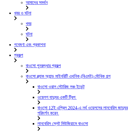
আমাদের সমর্থন
খবর ও ঘটনা
খবর
ঘটনা
গবেষণা এবং প্রকাশনা
প্রকল্প
বাওসো পুনরুদ্ধার প্রকল্প
বাওসো ব্ল্যাক অ্যান্ড মাইনরিটি এথনিক (বিএমই) মৌখিক গল্প
বাওসো ওরাল স্টোরিজ লঞ্চ ইভেন্ট
ওয়েলশ যাদুঘর একটি ট্রিপ
বাওসো 12ই এপ্রিল 2024-এ নর্থ ওয়েলসের লানবেরিস জাদুঘর
পরিদর্শন করেন
লানবেরিস স্লেট মিউজিয়ামে বাওসো