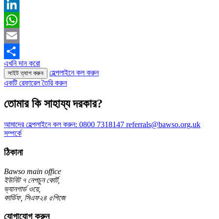
X
LinkedIn
WhatsApp
Email
এখনি দান করো
Share
হেল্পলাইনে কল করুন
সাইট ত্যাগ করুন
একটি রেফারেল তৈরি করুন
তোমার কি সাহায্য দরকার?
আমাদের হেল্পলাইনে কল করুন:
0800 7318147
referrals@bawso.org.uk
সম্পর্কে
ঠিকানা
Bawso main office
ইউনিট ৭ নেপচুন কোর্ট,
ভ্যানগার্ড ওয়ে,
কার্ডিফ, সিএফ২৪ ৫পিজে
যোগাযোগ করুন