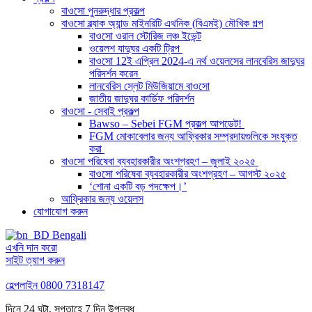
বাওসো পুনরুদ্ধার প্রকল্প
বাওসো ব্ল্যাক অ্যান্ড মাইনরিটি এথনিক (বিএমই) মৌখিক গল্প
বাওসো ওরাল স্টোরিজ লঞ্চ ইভেন্ট
ওয়েলশ যাদুঘর একটি ট্রিপ
বাওসো 12ই এপ্রিল 2024-এ নর্থ ওয়েলসের লানবেরিস জাদুঘর
পরিদর্শন করেন
লানবেরিস স্লেট মিউজিয়ামে বাওসো
জাতীয় জাদুঘর কার্ডিফ পরিদর্শন
বাওসো - সেবাই প্রকল্প
Bawso – Sebei FGM প্রকল্প আপডেট!
FGM মোকাবেলার জন্য আফ্রিকার সম্প্রদায়গুলিকে সংযুক্ত
করা
বাওসো পরিষেবা ব্যবহারকারীর অংশগ্রহণ – জুলাই ২০২৫
বাওসো পরিষেবা ব্যবহারকারীর অংশগ্রহণ – আগস্ট ২০২৫
‘শোনা একটি বড় পদক্ষেপ।’
আফ্রিকার জন্য ওয়েলস
যোগাযোগ করুন
Bengali
এখনি দান করো
সাইট ত্যাগ করুন
হেল্পলাইন
0800 7318147
দিনে 24 ঘন্টা, সপ্তাহে 7 দিন উপলব্ধ