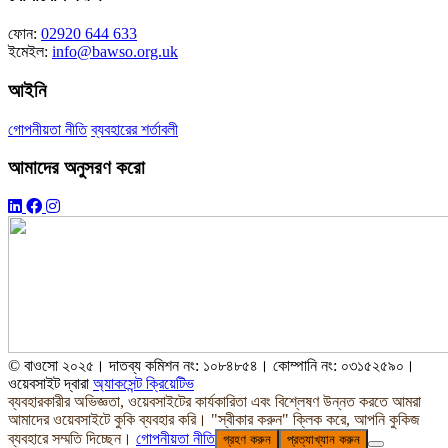
ফোন:
02920 644 633
ইমেইল:
info@bawso.org.uk
আইনি
গোপনীয়তা নীতি
ব্যবহারের শর্তাবলী
আমাদের অনুসরণ করো
© বাওসো ২০২৫। দাতব্য কমিশন নং: ১০৮৪৮৫৪। কোম্পানি নং: ০৩১৫২৫৯০।
ওয়েবসাইট দ্বারা
অ্যাকসেন্ট ক্রিয়েটিভ
ব্যবহারকারীর অভিজ্ঞতা, ওয়েবসাইটের কার্যকারিতা এবং বিশ্লেষণ উন্নত করতে আমরা
আমাদের ওয়েবসাইটে কুকি ব্যবহার করি। "স্বীকার করুন" ক্লিক করে, আপনি কুকিজ
ব্যবহারে সম্মতি দিচ্ছেন।
গোপনীয়তা নীতি
গ্রহণ করুন
প্রত্যাখ্যান করুন