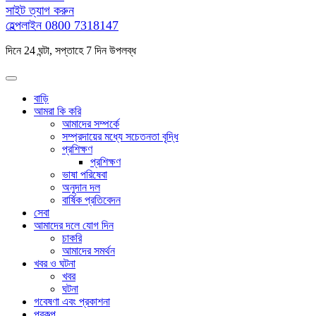
সাইট ত্যাগ করুন
হেল্পলাইন
0800 7318147
দিনে 24 ঘন্টা, সপ্তাহে 7 দিন উপলব্ধ
বাড়ি
আমরা কি করি
আমাদের সম্পর্কে
সম্প্রদায়ের মধ্যে সচেতনতা বৃদ্ধি
প্রশিক্ষণ
প্রশিক্ষণ
ভাষা পরিষেবা
অনুদান দল
বার্ষিক প্রতিবেদন
সেবা
আমাদের দলে যোগ দিন
চাকরি
আমাদের সমর্থন
খবর ও ঘটনা
খবর
ঘটনা
গবেষণা এবং প্রকাশনা
প্রকল্প