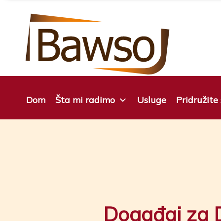
Preskoči
na
sadržaj
Dom
Šta mi radimo
Usluge
Pridružite
Događaj za D