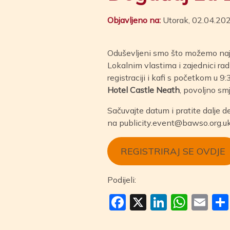
Objavljeno na:
Utorak, 02.04.20
Oduševljeni smo što možemo naj
Lokalnim vlastima i zajednici rad
registraciji i kafi s početkom u 
Hotel Castle Neath
, povoljno sm
Sačuvajte datum i pratite dalje d
na
publicity.event@bawso.org.u
REGISTRIRAJ SE OVDJE
Podijeli:
Facebook
X
LinkedI
Wha
Em