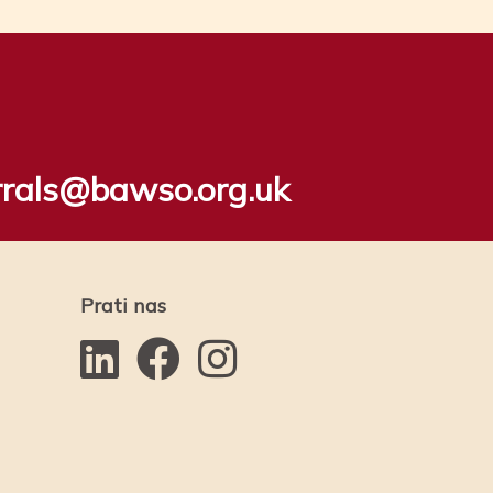
rrals@bawso.org.uk
Prati nas