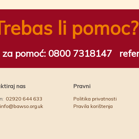
Trebas li pomoc?
ju za pomoć:
0800 7318147
refe
ktiraj nas
Pravni
n:
02920 644 633
Politika privatnosti
info@bawso.org.uk
Pravila korištenja