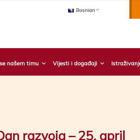
Bosnian
 se našem timu
Vijesti i događaji
Istraživanj
an razvoja – 25. april