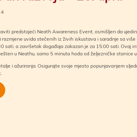
24
aviti predstojeći Neath Awareness Event, osmišljen da ujed
i razmjene uvida stečenih iz živih iskustava i saradnje sa više
9:30 sati, a završetak događaja zakazan je za 15:00 sati. Ovaj i
ješten u Neathu, samo 5 minuta hoda od željezničke stanice u 
etalje i ažuriranja. Osigurajte svoje mjesto popunjavanjem sljed
k
.
n
tsApp
ail
Share