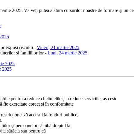
e 2025. Vă veți putea alătura cursurilor noastre de formare și un certific
e
 2025
lor expuși riscului -
Vineri, 21 martie 2025
inerilor și familiilor lor -
Luni, 24 martie 2025
tie 2025
ie 2025
bile pentru a reduce cheltuielile și a reduce serviciile, așa este
ă fie exercitate corect și în conformitate
restricționează accesul la fonduri publice,
e.
liilor și persoanelor să aibă dreptul la
evita sărăcia sau pentru că