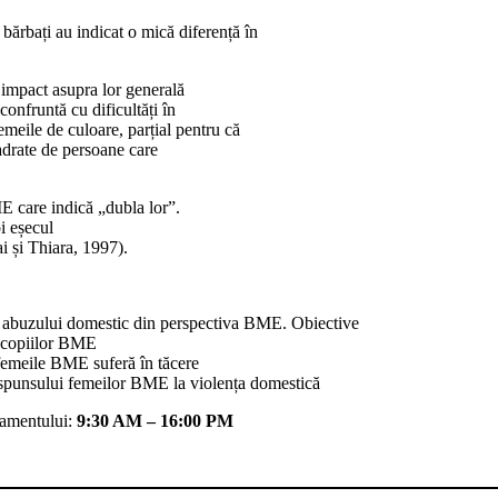
bărbați au indicat o mică diferență în
impact asupra lor generală
confruntă cu dificultăți în
emeile de culoare, parțial pentru că
cadrate de persoane care
E care indică „dubla lor”.
i eșecul
ai și Thiara, 1997).
le abuzului domestic din perspectiva BME. Obiective
i copiilor BME
 femeile BME suferă în tăcere
ăspunsului femeilor BME la violența domestică
amentului:
9:30 AM – 16:00 PM