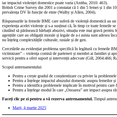
iar impactul violenței domestice poate varia (Anitha, 2010: 463).
British Crime Survey din 2001 a constatat că 1 din 5 femei și 1 din 10 
prevalența DV în funcție de etnie (Walby și Allen, 2004).
Răspunsurile la femeile BME care suferă de violență domestică au un 
experiența acelei violențe și s-a susținut că, în timp ce toate femeile se 
căutând să părăsească bărbații abuzivi, situația este mai gravă pentru f
agențiile care au obligații morale și legale de a-i asista sunt adesea în
nu înțeleg complexitățile culturale, rasiale și de gen.
Cercetările au evidențiat problema specifică în legătură cu femeile BM
victimizare” – violența comisă de parteneri și membri ai familiei și apo
servicii pentru a oferi suport și intervenții adecvate (Gill, 2004:466; R
Scopul antrenamentului:
Pentru a crește gradul de conștientizare cu privire la probleme
Pentru a înțelege impactul abuzului domestic asupra femeilor ș
Pentru a identifica problemele implicate în motivul pentru care
Pentru a înțelege modul în care „Onoarea” are impact asupra r
Faceți clic pe zi pentru a vă rezerva antrenamentul.
Timpul antren
Marți, 4 martie 2025