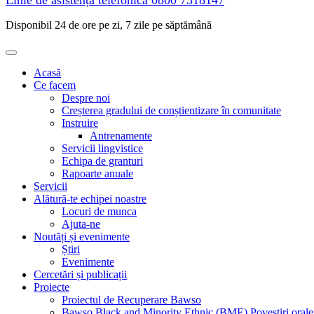
Linie de asistență telefonică
0800 7318147
Disponibil 24 de ore pe zi, 7 zile pe săptămână
Acasă
Ce facem
Despre noi
Creșterea gradului de conștientizare în comunitate
Instruire
Antrenamente
Servicii lingvistice
Echipa de granturi
Rapoarte anuale
Servicii
Alătură-te echipei noastre
Locuri de munca
Ajuta-ne
Noutăți și evenimente
Știri
Evenimente
Cercetări și publicații
Proiecte
Proiectul de Recuperare Bawso
Bawso Black and Minority Ethnic (BME) Povestiri orale