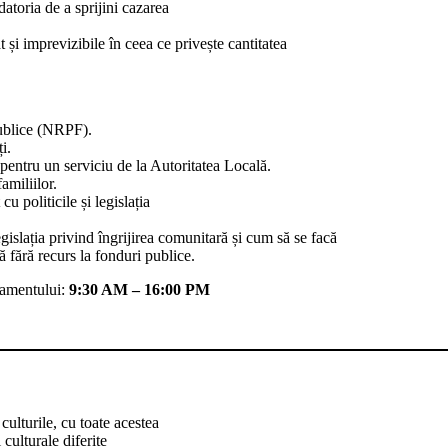
datoria de a sprijini cazarea
și imprevizibile în ceea ce privește cantitatea
publice (NRPF).
i.
il pentru un serviciu de la Autoritatea Locală.
amiliilor.
cu politicile și legislația
egislația privind îngrijirea comunitară și cum să se facă
ă fără recurs la fonduri publice.
amentului:
9:30 AM – 16:00 PM
culturile, cu toate acestea
culturale diferite