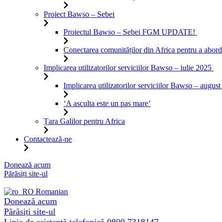
Proiect Bawso – Sebei
Proiectul Bawso – Sebei FGM UPDATE!
Conectarea comunităților din Africa pentru a ab
Implicarea utilizatorilor serviciilor Bawso – iulie 2025
Implicarea utilizatorilor serviciilor Bawso – augus
‘A asculta este un pas mare’
Țara Galilor pentru Africa
Contactează-ne
Sari
Donează acum
la
Părăsiți site-ul
conținut
Romanian
Donează acum
Părăsiți site-ul