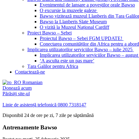
Evenimentul de lansare a poveștilor orale Bawso
O excursie la muzeele galeze
Bawso vizitează muzeul Llanberis din Țara Galilo
Bawso la Llanberis Slate Museum
O vizită la Muzeul Național Cardiff
Proiect Bawso – Sebei
Proiectul Bawso – Sebei FGM UPDATE!
Conectarea comunităților din Africa pentru a ab
Implicarea utilizatorilor serviciilor Bawso – iulie 2025
Implicarea utilizatorilor serviciilor Bawso – augus
‘A asculta este un pas mare’
Țara Galilor pentru Africa
Contactează-ne
Romanian
Donează acum
Părăsiți site-ul
Linie de asistență telefonică
0800 7318147
Disponibil 24 de ore pe zi, 7 zile pe săptămână
Antrenamente Bawso