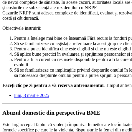
de nevoi complexe de sănătate. În aceste cazuri, autoritatea locală are 
și costurile de subzistență ale rezidenților cu NRPF.
Cazurile NRPF sunt adesea complexe de identificat, evaluat și rezolvat 
costă și cât durează.
Obiectivele instruirii:
Pentru a înțelege mai bine ce înseamnă Fără recurs la fonduri 
Să se familiarizeze cu legislația referitoare la acest grup de clienț
Pentru a putea identifica cine este eligibil și cine nu este eligib
Să aplice bune practici în evaluarea și sprijinirea persoanelor și f
Pentru a fi la curent cu resursele disponibile pentru a fi la curent 
evoluții.
Să se familiarizeze cu implicațiile privind drepturile omului în l
să folosească drepturile omului pentru a putea sprijini o persoan
Faceți clic pe zi pentru a vă rezerva antrenamentul.
Timpul antren
luni, 3 martie 2025
Abuzul domestic din perspectiva BME
Este larg acceptat faptul că violența împotriva femeilor are loc în toate 
formele specifice pe care le ia violența, răspunsurile la femei din medii 