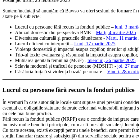
Postat pe:
marti, 25 februarie 2025
Suntem încântați să anunțăm că Bawso va oferi sesiuni de formare în marti
axate pe 9 subiecte:
Lucrul cu persoane fără recurs la fonduri publice –
luni, 3 marti
Abuzul domestic din perspectiva BME –
Marți, 4 martie 2025
Diversitatea culturală și practicile dăunătoare -
Marți, 11 martie
Lucrul eficient cu interpreții –
Luni, 17 martie 2025
Violența domestică și impactul asupra copiilor, tinerilor și adulți
Trio-ul toxic: evaluarea și răspunsul la impactul asupra copiilor, t
Mutilarea genitală feminină (MGF) -
miercuri, 26 martie 2025
Sclavia modernă și traficul de persoane (MDSHT) -
joi, 27 mar
Căsătoria forțată și violența bazată pe onoare –
Vineri, 28 mart
Lucrul cu persoane fără recurs la fonduri publice
În vremuri în care autoritățile locale sunt supuse unei presiuni considera
esențial ca obligațiile statutare datorate celor mai vulnerabili migranți s
cu cele mai bune practici.
Fără recurs la fonduri publice (NRPF) este o condiție de imigrare care 
inclusiv multe beneficii principale, cum ar fi prestații sociale și locuinț
Cu toate acestea, există excepții pentru unele beneficii care permit fami
sprijin financiar (cazare și subzistență) din serviciile sociale pentru a 