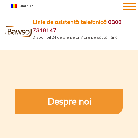
Sari
Romanian
la
conținut
Linie de asistență telefonică
0800
7318147
Disponibil 24 de ore pe zi, 7 zile pe săptămână
Despre noi