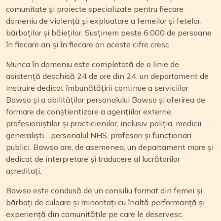
comunitate și proiecte specializate pentru fiecare
domeniu de violență și exploatare a femeilor și fetelor,
bărbaților și băieților. Susținem peste 6.000 de persoane
în fiecare an și în fiecare an aceste cifre cresc.
Munca în domeniu este completată de o linie de
asistență deschisă 24 de ore din 24, un departament de
instruire dedicat îmbunătățirii continue a serviciilor
Bawso și a abilităților personalului Bawso și oferirea de
formare de conștientizare a agențiilor externe,
profesioniștilor și practicienilor, inclusiv poliția, medicii
generaliști. , personalul NHS, profesori și funcționari
publici. Bawso are, de asemenea, un departament mare și
dedicat de interpretare și traducere al lucrătorilor
acreditați.
Bawso este condusă de un consiliu format din femei și
bărbați de culoare și minoritați cu înaltă performanță și
experiență din comunitățile pe care le deservesc.