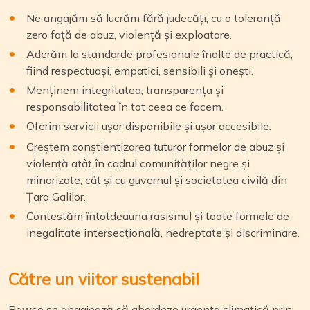
Ne angajăm să lucrăm fără judecăți, cu o toleranță
zero față de abuz, violență și exploatare.
Aderăm la standarde profesionale înalte de practică,
fiind respectuoși, empatici, sensibili și onești.
Menținem integritatea, transparența și
responsabilitatea în tot ceea ce facem.
Oferim servicii ușor disponibile și ușor accesibile.
Creștem conștientizarea tuturor formelor de abuz și
violență atât în cadrul comunităților negre și
minorizate, cât și cu guvernul și societatea civilă din
Țara Galilor.
Contestăm întotdeauna rasismul și toate formele de
inegalitate intersecțională, nedreptate și discriminare.
Către un viitor sustenabil
Bawso se angajează să abordeze urgența climatică prin