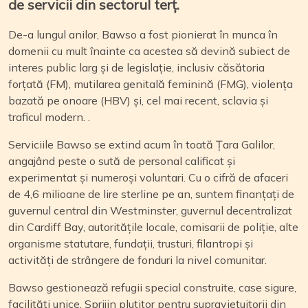
de servicii din sectorul terț.
De-a lungul anilor, Bawso a fost pionierat în munca în
domenii cu mult înainte ca acestea să devină subiect de
interes public larg și de legislație, inclusiv căsătoria
forțată (FM), mutilarea genitală feminină (FMG), violența
bazată pe onoare (HBV) și, cel mai recent, sclavia și
traficul modern. .
Serviciile Bawso se extind acum în toată Țara Galilor,
angajând peste o sută de personal calificat și
experimentat și numeroși voluntari. Cu o cifră de afaceri
de 4,6 milioane de lire sterline pe an, suntem finanțați de
guvernul central din Westminster, guvernul decentralizat
din Cardiff Bay, autoritățile locale, comisarii de poliție, alte
organisme statutare, fundații, trusturi, filantropi și
activități de strângere de fonduri la nivel comunitar.
Bawso gestionează refugii special construite, case sigure,
facilități unice, Sprijin plutitor pentru supraviețuitorii din