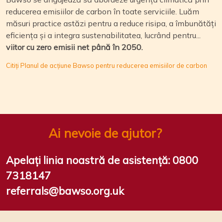
reducerea emisiilor de carbon în toate serviciile. Luăm
măsuri practice astăzi pentru a reduce risipa, a îmbunătăți
eficiența și a integra sustenabilitatea, lucrând pentru...
viitor cu zero emisii net până în 2050.
Citiți Planul de acțiune Bawso pentru reducerea emisiilor de carbon
Ai nevoie de ajutor?
Apelați linia noastră de asistență:
0800
7318147
referrals@bawso.org.uk