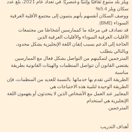
ويلز بلد متنوع ثقافيًا وإثنيًا وعنصريًا. في تعداد عام 2021، بلغ عدد
ن ويلز 5.4%
صف السكان أنفسهم بأنهم ينتمون إلى مجتمع الأقلية العرقية
وداء (BME).
 نصادف في مرحلة ما كممارسين أشخاصًا من مجتمعات
أقليات العرقية السوداء والأقليات العرقية الذين
حاجة إلى الدعم بسبب إتقان اللغة الإنجليزية بشكل محدود،
التالي يتطلب
مترجمين لتمكينهم من التواصل بشكل فعال مع الممارسين.
تضي القانون أن تتواصل المنظمات والهيئات القانونية بطريقة
اسبة
طريقة التي تقدم بها خدماتها. بالنسبة للعديد من المنظمات، فإن
طريقة الوحيدة لتلبية هذه الاحتياجات هي
معايير عند العمل مع الأشخاص الذين لا يتحدثون أو يفهمون اللغة
إنجليزية هي استخدام
مترجمين.
داف التدريب: