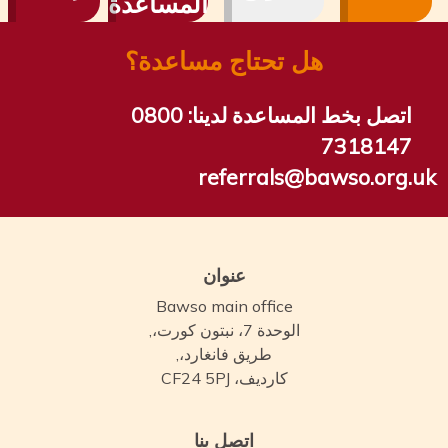
المساعدة
هل تحتاج مساعدة؟
اتصل بخط المساعدة لدينا:
0800
7318147
referrals@bawso.org.
عنوان
Bawso main office
الوحدة 7، نبتون كورت،,
طريق فانغارد،,
كارديف، CF24 5PJ
اتصل بنا