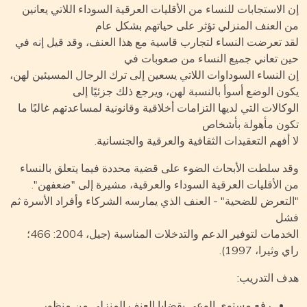
 الاستجابات للنساء من الأقليات العرقية السوداء اللاتي يعانين
 العنف المنزلي تؤثر على حياتهم بشكل عام
د تعرضت النساء لتجارب قاسية مع هذا العنف، وقد قيل إنه في
ن تعاني جميع النساء من صعوبات في
 النساء السوداوات اللاتي يسعين إلى ترك الرجال المسيئين لهن،
ون الوضع أسوأ بالنسبة لهن، ويرجع ذلك جزئيًا إلى
وكالات التي لديها التزامات أخلاقية وقانونية لمساعدتهم غالبًا ما
ون مأهولة بأشخاص
 أفهم التعقيدات الثقافية والعرقية والجنسانية.
د سلطت الأبحاث الضوء على قضية محددة فيما يتعلق بالنساء
 الأقليات العرقية السوداء والعرقية، مشيرة إلى "ضعفهن".
لتعرض للضحية" - العنف الذي يمارسه الشركاء وأفراد الأسرة ثم
ل
الخدمات لتوفير الدعم والتدخلات المناسبة (جيل، 2004: 466؛
 وثيرا، 1997).
ف التدريب:
رفع مستوى الوعي بقضايا العنف المنزلي من منظور