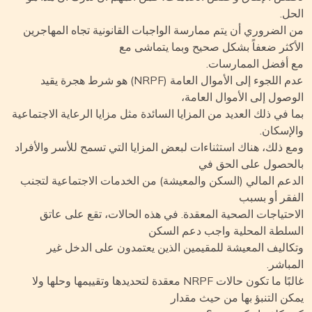
حل.
 الضروري أن يتم ممارسة الواجبات القانونية تجاه المهاجرين
أكثر ضعفاً بشكل صحيح وبما يتماشى مع
 أفضل الممارسات.
عدم اللجوء إلى الأموال العامة (NRPF) هو شرط هجرة يقيد
وصول إلى الأموال العامة،
ا في ذلك العديد من المزايا السائدة مثل مزايا الرعاية الاجتماعية
لإسكان.
ع ذلك، هناك استثناءات لبعض المزايا التي تسمح للأسر والأفراد
لحصول على الحق في
دعم المالي (السكن والمعيشة) من الخدمات الاجتماعية لتجنب
فقر أو بسبب
احتياجات الصحية المعقدة. في هذه الحالات، تقع على عاتق
سلطة المحلية واجب دعم السكن
كاليف المعيشة للمقيمين الذين يعتمدون على الدخل غير
مباشر.
غالبًا ما تكون حالات NRPF معقدة لتحديدها وتقييمها وحلها ولا
كن التنبؤ بها من حيث مقدار