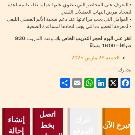
التعرف على المخاطر التي تنطوي عليها عملية طلب المساعدة
حايا مرض التهاب العضلات الليفي
العوامل التي يجب مراعاتها عند دعم ضحية الألم العضلي الليفي
لمعرفة الخطوات التي يجب اتخاذها لمساعدة الضحية
قر على اليوم لحجز التدريب الخاص بك.
وقت التدريب:
9:30
ا – 16:00 مساءً
الجمعة 28 مارس 2025
ارك:
Share
WhatsApp
Email
LinkedIn
Facebook
X
اتصل
اترك
إنشاء
برع الآن
بخط
الموقع
إحالة