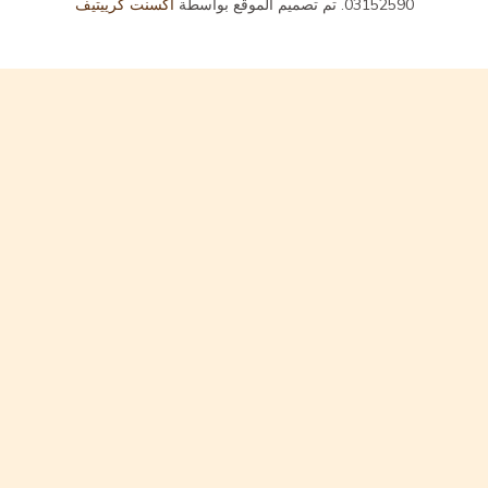
03152590. تم تصميم الموقع بواسطة
أكسنت كرييتيف