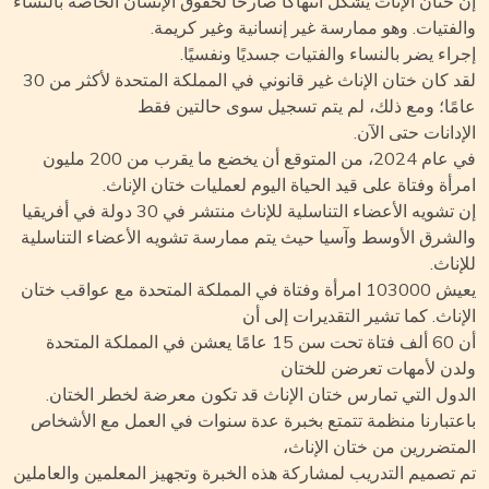
 ختان الإناث يشكل انتهاكًا صارخًا لحقوق الإنسان الخاصة بالنساء
لفتيات. وهو ممارسة غير إنسانية وغير كريمة.
راء يضر بالنساء والفتيات جسديًا ونفسيًا.
لقد كان ختان الإناث غير قانوني في المملكة المتحدة لأكثر من 30
مًا؛ ومع ذلك، لم يتم تسجيل سوى حالتين فقط
إدانات حتى الآن.
في عام 2024، من المتوقع أن يخضع ما يقرب من 200 مليون
رأة وفتاة على قيد الحياة اليوم لعمليات ختان الإناث.
إن تشويه الأعضاء التناسلية للإناث منتشر في 30 دولة في أفريقيا
لشرق الأوسط وآسيا حيث يتم ممارسة تشويه الأعضاء التناسلية
إناث.
يعيش 103000 امرأة وفتاة في المملكة المتحدة مع عواقب ختان
إناث. كما تشير التقديرات إلى أن
أن 60 ألف فتاة تحت سن 15 عامًا يعشن في المملكة المتحدة
دن لأمهات تعرضن للختان
دول التي تمارس ختان الإناث قد تكون معرضة لخطر الختان.
عتبارنا منظمة تتمتع بخبرة عدة سنوات في العمل مع الأشخاص
متضررين من ختان الإناث،
 تصميم التدريب لمشاركة هذه الخبرة وتجهيز المعلمين والعاملين