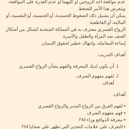
م موافقة أحد الزوجين أو كليهما أو عدم القدرة على الموافقة،
تعرض هذا الأمر للضغط.
كن أن يشمل ذلك الضغوط الجسدية، أو الجنسية، أو النفسية، أو
مالية، أو العاطفية.
زواج القسري معترف به في المملكة المتحدة كشكل من أشكال
عنف ضد المرأة والطفل والأسرة
اءة المعاملة، وانتهاك خطير لحقوق الإنسان.
داف التدريب:
أن يكون لديك المعرفة والفهم بشأن الزواج القسري.
لفهم مفهوم الشرف.
أهداف
داف:
لفهم الفرق بين الزواج المدبر والزواج القسري
فهم مفهوم الشرف
معرفة الدوافع وراء FM
التعرف على علامات التحذير التي تظهر على ضحايا FM