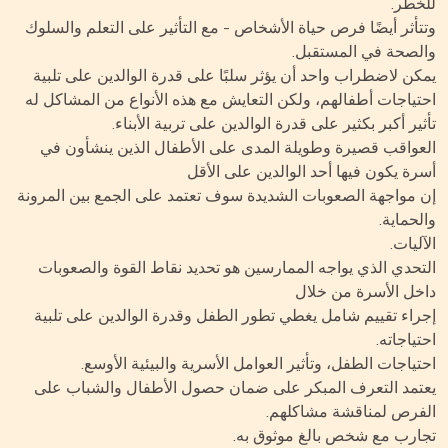
خطر.
تأثر أيضًا فرص حياة الأشخاص - مع التأثير على التعلم والسلوك
لصحة في المستقبل.
كن لاضطراب واحد أن يؤثر سلبًا على قدرة الوالدين على تلبية
تياجات أطفالهم، ولكن التعايش مع هذه الأنواع من المشاكل له
ثير أكبر بكثير على قدرة الوالدين على تربية الأبناء.
عواقب قصيرة وطويلة المدى على الأطفال الذين ينشأون في
رة يكون فيها أحد الوالدين على الأقل
 مواجهة الصعوبات الشديدة سوف تعتمد على الجمع بين المرونة
لحماية.
ليات.
تحدي الذي يواجه الممارسين هو تحديد نقاط القوة والصعوبات
خل الأسرة من خلال
راء تقييم شامل يغطي تطور الطفل وقدرة الوالدين على تلبية
تياجاته.
تياجات الطفل، وتأثير العوامل الأسرية والبيئية الأوسع.
تمد التعرف المبكر على ضمان حصول الأطفال والشباب على
فرص لمناقشة مشاكلهم.
ارب مع شخص بالغ موثوق به.