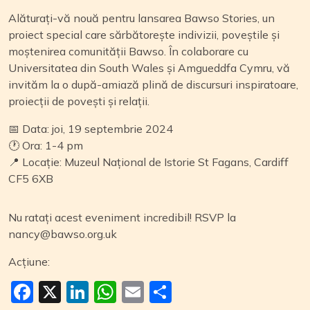
Alăturați-vă nouă pentru lansarea Bawso Stories, un
proiect special care sărbătorește indivizii, poveștile și
moștenirea comunității Bawso. În colaborare cu
Universitatea din South Wales și Amgueddfa Cymru, vă
invităm la o după-amiază plină de discursuri inspiratoare,
proiecții de povești și relații.
📅 Data: joi, 19 septembrie 2024
🕐 Ora: 1-4 pm
📍 Locație: Muzeul Național de Istorie St Fagans, Cardiff
CF5 6XB
Nu ratați acest eveniment incredibil! RSVP la
nancy@bawso.org.uk
Acțiune:
Facebook
X
LinkedIn
WhatsApp
Email
Partajează