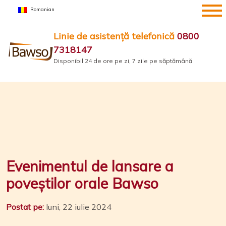
Sari
Romanian
la
conținut
Linie de asistență telefonică
0800
7318147
Disponibil 24 de ore pe zi, 7 zile pe săptămână
Evenimentul de lansare a
poveștilor orale Bawso
Postat pe:
luni, 22 iulie 2024