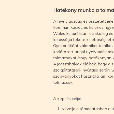
Hatékony munka a tolmá
A nyelv gazdag és összetett jel
kommunikációt, és különös figyel
Wales kulturálisan, etnikailag 
lakossága fekete kisebbségi etn
Gyakorlóként valamikor találk
korlátozott angol nyelvtudás mia
tolmácsokat, hogy hatékonyan
A jogszabályok előírják, hogy 
szolgáltatásaik nyújtása során.
szabványokat használja, amikor
tolmácsok.
A képzés céljai:
Növelje a támogatásban a t