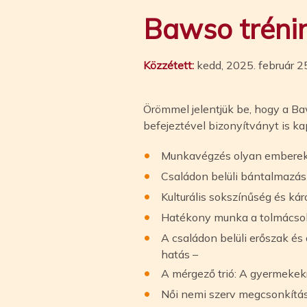
Bawso tréni
Közzétett:
kedd, 2025. február 2
Örömmel jelentjük be, hogy a B
befejeztével bizonyítványt is k
Munkavégzés olyan emberek
Családon belüli bántalmazá
Kulturális sokszínűség és kár
Hatékony munka a tolmácso
A családon belüli erőszak és 
hatás –
A mérgező trió: A gyermekekre
Női nemi szerv megcsonkítá