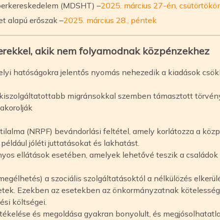
berkereskedelem (MDSHT) –
2025. március 27-én, csütörtökö
t alapú erőszak –
2025. március 28., péntek
rekkel, akik nem folyamodnak közpénzekhez
elyi hatóságokra jelentős nyomás nehezedik a kiadások csök
gkiszolgáltatottabb migránsokkal szemben támasztott törvén
akorolják
lalma (NRPF) bevándorlási feltétel, amely korlátozza a köz
például jóléti juttatásokat és lakhatást.
yos ellátások esetében, amelyek lehetővé teszik a családok
egélhetés) a szociális szolgáltatásoktól a nélkülözés elkerü
tek. Ezekben az esetekben az önkormányzatnak kötelessége
si költségei.
tékelése és megoldása gyakran bonyolult, és megjósolhatatl