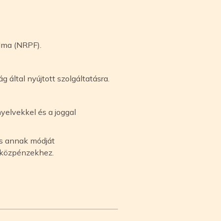
lma (NRPF).
 által nyújtott szolgáltatásra.
yelvekkel és a joggal
és annak módját
 közpénzekhez.