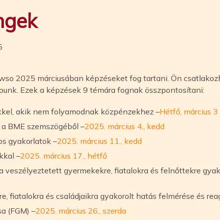
ngek
5
awso 2025 márciusában képzéseket fog tartani. Ön csatlakoz
apunk. Ezek a képzések 9 témára fognak összpontosítani:
kel, akik nem folyamodnak közpénzekhez –
Hétfő, március 3
s a BME szemszögéből –
2025. március 4., kedd
os gyakorlatok –
2025. március 11., kedd
kkal –
2025. március 17., hétfő
a veszélyeztetett gyermekekre, fiatalokra és felnőttekre gyak
, fiatalokra és családjaikra gyakorolt hatás felmérése és rea
sa (FGM) –
2025. március 26., szerda