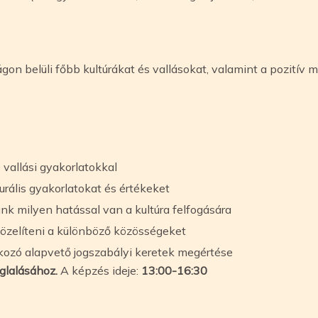
ágon belüli főbb kultúrákat és vallásokat, valamint a pozití
 vallási gyakorlatokkal
urális gyakorlatokat és értékeket
ünk milyen hatással van a kultúra felfogására
özelíteni a különböző közösségeket
ozó alapvető jogszabályi keretek megértése
glalásához.
A képzés ideje:
13:00-16:30