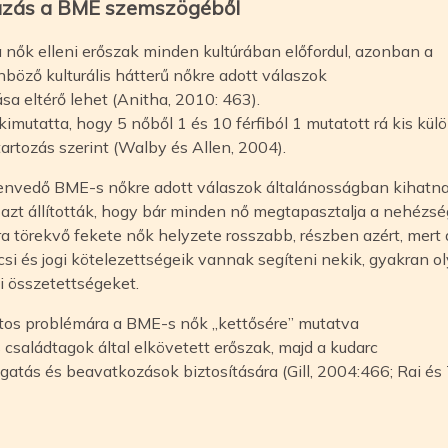
mazás a BME szemszögéből
 nők elleni erőszak minden kultúrában előfordul, azonban a
önböző kulturális hátterű nőkre adott válaszok
sa eltérő lehet (Anitha, 2010: 463).
imutatta, hogy 5 nőből 1 és 10 férfiból 1 mutatott rá kis kül
artozás szerint (Walby és Allen, 2004).
szenvedő BME-s nőkre adott válaszok általánosságban kihatn
azt állították, hogy bár minden nő megtapasztalja a nehézs
a törekvő fekete nők helyzete rosszabb, részben azért, mert 
i és jogi kötelezettségeik vannak segíteni nekik, gyakran o
mi összetettségeket.
játos problémára a BME-s nők „kettősére” mutatva
s családtagok által elkövetett erőszak, majd a kudarc
atás és beavatkozások biztosítására (Gill, 2004:466; Rai és 