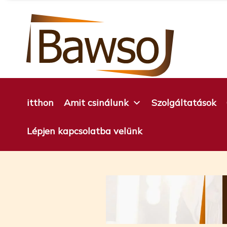
Ugrás
a
tartalomra
itthon
Amit csinálunk
Szolgáltatások
Lépjen kapcsolatba velünk