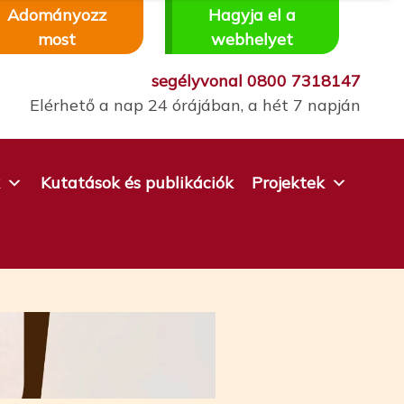
Adományozz
Hagyja el a
most
webhelyet
segélyvonal
0800 7318147
Elérhető a nap 24 órájában, a hét 7 napján
Kutatások és publikációk
Projektek