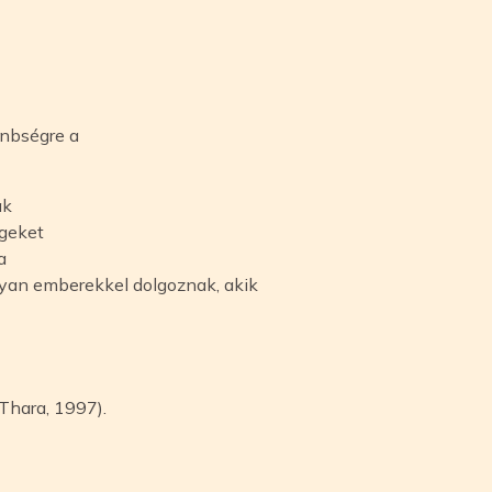
önbségre a
ak
égeket
a
lyan emberekkel dolgoznak, akik
Thara, 1997).