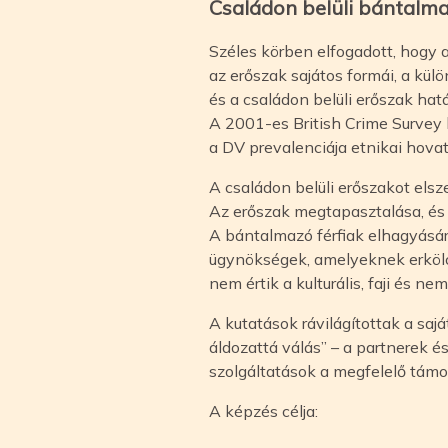
Családon belüli bántal
Széles körben elfogadott, hogy a
az erőszak sajátos formái, a kül
és a családon belüli erőszak hatá
A 2001-es British Crime Survey k
a DV prevalenciája etnikai hovat
A családon belüli erőszakot el
Az erőszak megtapasztalása, és 
A bántalmazó férfiak elhagyásár
ügynökségek, amelyeknek erkölcs
nem értik a kulturális, faji és ne
A kutatások rávilágítottak a sa
áldozattá válás” – a partnerek é
szolgáltatások a megfelelő támog
A képzés célja: