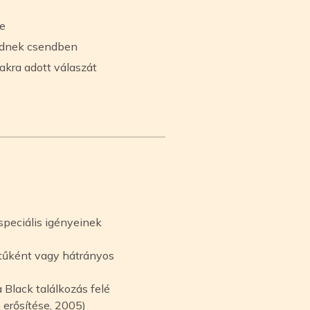
se
vednek csendben
akra adott válaszát
peciális igényeinek
etűként vagy hátrányos
 Black találkozás felé
 erősítése, 2005)