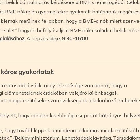
don belüli bántalmazás kérdéseire a BME szemszögéből. Célok
zás BME nőkre és gyermekekre gyakorolt hatásának megérté
roblémák merülnek fel abban, hogy a BME-s nők miért szen
csület” hogyan befolyásolja a BME nők családon belüli erősz
glalásához.
A képzés ideje:
9:30-16:00
 káros gyakorlatok
tozatosabbá válik, nagy jelentősége van annak, hogy a
gi előmenetelének érdekében velejáró különbségek.
bott megközelítésekre van szükségünk a különböző emberek s
ahelyett, hogy minden kisebbségi csoportot hátrányos helyz
je, hogy továbblépjünk a mindenre alkalmas megközelítésről a
etek.” (Belügyminisztérium, Lehetőségek javítása, Társadalom