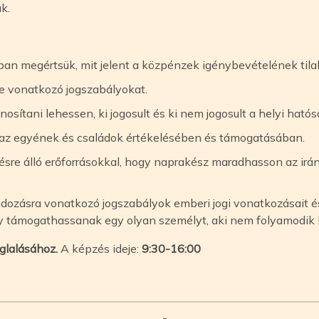
k.
an megértsük, mit jelent a közpénzek igénybevételének tila
re vonatkozó jogszabályokat.
ítani lehessen, ki jogosult és ki nem jogosult a helyi hatóság
 az egyének és családok értékelésében és támogatásában.
ésre álló erőforrásokkal, hogy naprakész maradhasson az irán
dozásra vonatkozó jogszabályok emberi jogi vonatkozásait 
ogy támogathassanak egy olyan személyt, aki nem folyamodik
glalásához.
A képzés ideje:
9:30-16:00