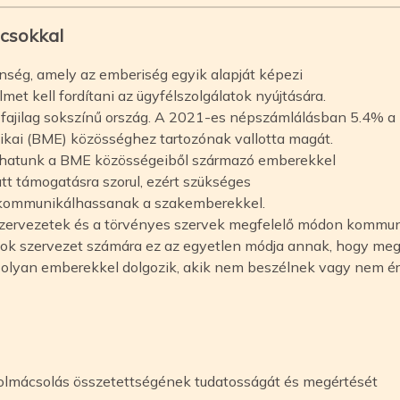
csokkal
enség, amely az emberiség egyik alapját képezi
met kell fordítani az ügyfélszolgálatok nyújtására.
és fajilag sokszínű ország. A 2021-es népszámlálásban 5.4% a
ikai (BME) közösséghez tartozónak vallotta magát.
ozhatunk a BME közösségeiből származó emberekkel
tt támogatásra szorul, ezért szükséges
 kommunikálhassanak a szakemberekkel.
a szervezetek és a törvényes szervek megfelelő módon kommu
 Sok szervezet számára ez az egyetlen módja annak, hogy meg
 olyan emberekkel dolgozik, akik nem beszélnek vagy nem ér
olmácsolás összetettségének tudatosságát és megértését