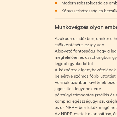
Modern rabszolgaság és em
Kényszerházasság és becsüle
Munkavégzés olyan embe
Azokban az időkben, amikor a h
csökkentésére, ez így van
Alapvető fontosságú, hogy a le
megfelelően és összhangban gy
legjobb gyakorlattal.
A közpénzek igénybevételének ti
beleértve számos főbb juttatást, 
Vannak azonban kivételek bizon
jogosultak legyenek erre
pénzügyi támogatás (szállás és m
komplex egészségügyi szükségle
és az NRPF-ben lakók megélheté
Az NRPF-esetek azonosítása, ér