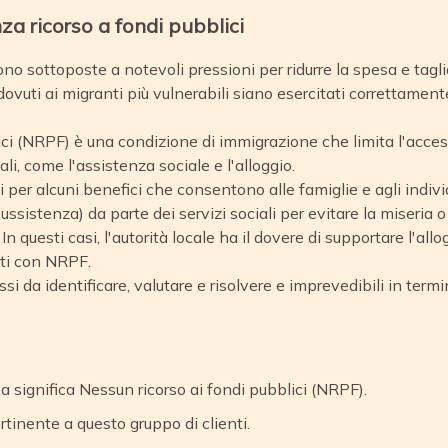
a ricorso a fondi pubblici
sono sottoposte a notevoli pressioni per ridurre la spesa e taglia
dovuti ai migranti più vulnerabili siano esercitati correttament
blici (NRPF) è una condizione di immigrazione che limita l'acces
li, come l'assistenza sociale e l'alloggio.
 per alcuni benefici che consentono alle famiglie e agli individ
ussistenza) da parte dei servizi sociali per evitare la miseria 
n questi casi, l'autorità locale ha il dovere di supportare l'allo
nti con NRPF.
 da identificare, valutare e risolvere e imprevedibili in termi
significa Nessun ricorso ai fondi pubblici (NRPF).
rtinente a questo gruppo di clienti.