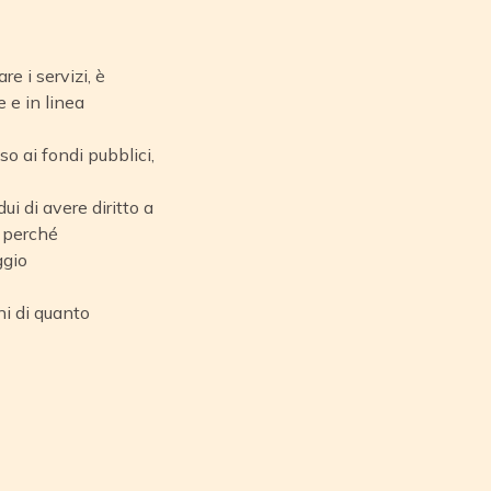
re i servizi, è
e e in linea
so ai fondi pubblici,
ui di avere diritto a
o perché
ggio
ni di quanto