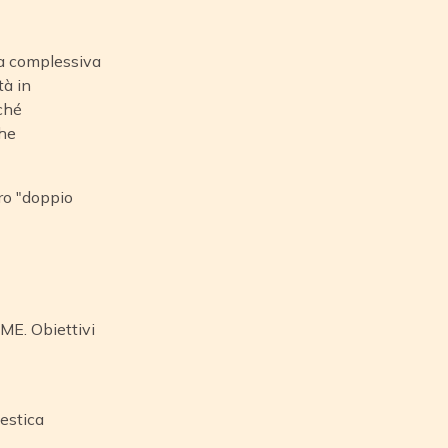
ta complessiva
tà in
rché
che
oro "doppio
BME. Obiettivi
estica