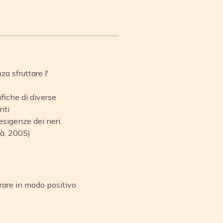
a sfruttare l'
fiche di diverse
nti
esigenze dei neri.
tà, 2005)
orare in modo positivo