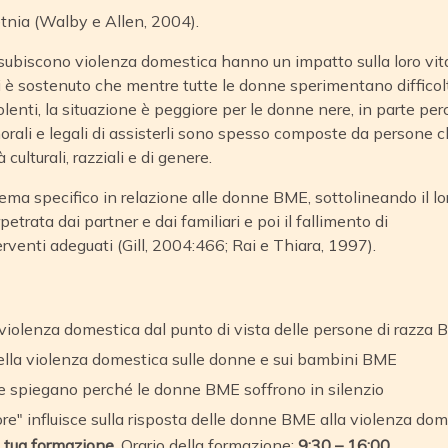
etnia (Walby e Allen, 2004).
subiscono violenza domestica hanno un impatto sulla loro vi
si è sostenuto che mentre tutte le donne sperimentano difficol
olenti, la situazione è peggiore per le donne nere, in parte pe
rali e legali di assisterli sono spesso composte da persone 
lturali, razziali e di genere.
lema specifico in relazione alle donne BME, sottolineando il l
etrata dai partner e dai familiari e poi il fallimento di
erventi adeguati (Gill, 2004:466; Rai e Thiara, 1997).
 violenza domestica dal punto di vista delle persone di razza 
ella violenza domestica sulle donne e sui bambini BME
che spiegano perché le donne BME soffrono in silenzio
e" influisce sulla risposta delle donne BME alla violenza dom
a tua formazione.
Orario della formazione:
9:30 – 16:00