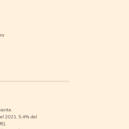
ra
iente.
del 2021, 5,4% del
E).