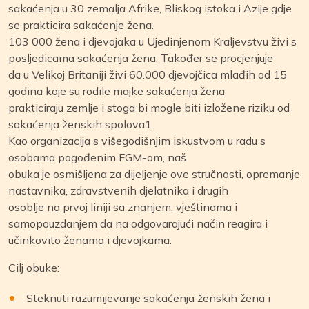
sakaćenja u 30 zemalja Afrike, Bliskog istoka i Azije gdje
se prakticira sakaćenje žena.
103 000 žena i djevojaka u Ujedinjenom Kraljevstvu živi s
posljedicama sakaćenja žena. Također se procjenjuje
da u Velikoj Britaniji živi 60.000 djevojčica mlađih od 15
godina koje su rodile majke sakaćenja žena
prakticiraju zemlje i stoga bi mogle biti izložene riziku od
sakaćenja ženskih spolova1.
Kao organizacija s višegodišnjim iskustvom u radu s
osobama pogođenim FGM-om, naš
obuka je osmišljena za dijeljenje ove stručnosti, opremanje
nastavnika, zdravstvenih djelatnika i drugih
osoblje na prvoj liniji sa znanjem, vještinama i
samopouzdanjem da na odgovarajući način reagira i
učinkovito ženama i djevojkama.
Cilj obuke:
Steknuti razumijevanje sakaćenja ženskih žena i