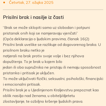
Četvrtak, 27. ožujka 2025
Prisilni brak i nasilje iz časti
“Brak se može sklopiti samo uz slobodan i potpuni
pristanak onih koji se namjeravaju vjenčati”
(Opća deklaracija o ljudskim pravima, članak 16(2)
Prisilni brak uvelike se razlikuje od dogovorenog braka. U
prisilnom braku netko je
natjerali na brak protiv svoje volje i bez njihova
dopuštenja. To je brak u kojem bilo
jedan ili oba supružnika ne pristaju ili nemaju sposobnost
pristanka i pritisak je uključen.
To može uključivati fizički, seksualni, psihološki, financijski
i emocionalni pritisak.
Prisilni brak je u Ujedinjenom Kraljevstvu prepoznat kao
oblik nasilja nad ženama, u obitelji/djetetu
zlostavljanje, te ozbiljno kršenje ljudskih prava.