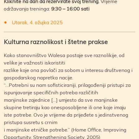
Kliknite na dan da rezervirate svoj trening.
Vrijeme
održavanja treninga:
9:30 – 16:00 sati
Utorak, 4. ožujka 2025
Kulturna raznolikost i štetne prakse
Kako stanovništvo Walesa postaje sve raznolikije, od
velike je važnosti iskoristiti
razlike koje ona povlači za sobom u interesu društvenog i
gospodarskog napretka nacije.
“…Potrebni su nam sofisticiraniji, prilagođeniji pristupi za
ispunjavanje specifičnih potreba različitih
manjinske zajednice […] umjesto da sve manjinske
skupine tretiraju kao onesposobljene ili one koje imaju
iste potrebe. Ovo je vrijeme da prijeđete s jedinstvenog
pristupa susretu s crnim
i manjinske etničke potrebe.” (Home Office, Improving
Opportunity, Strengthening Society, 2005)