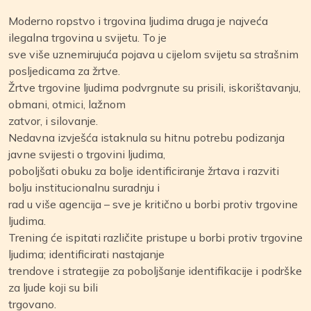
Moderno ropstvo i trgovina ljudima druga je najveća
ilegalna trgovina u svijetu. To je
sve više uznemirujuća pojava u cijelom svijetu sa strašnim
posljedicama za žrtve.
Žrtve trgovine ljudima podvrgnute su prisili, iskorištavanju,
obmani, otmici, lažnom
zatvor, i silovanje.
Nedavna izvješća istaknula su hitnu potrebu podizanja
javne svijesti o trgovini ljudima,
poboljšati obuku za bolje identificiranje žrtava i razviti
bolju institucionalnu suradnju i
rad u više agencija – sve je kritično u borbi protiv trgovine
ljudima.
Trening će ispitati različite pristupe u borbi protiv trgovine
ljudima; identificirati nastajanje
trendove i strategije za poboljšanje identifikacije i podrške
za ljude koji su bili
trgovano.