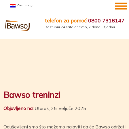
Preskoči
Croatian
na
sadržaj
telefon za pomoć
0800 7318147
Dostupni 24 sata dnevno, 7 dana u tjednu
Bawso treninzi
Objavljeno na:
Utorak, 25. veljače 2025
Oduševljeni smo što možemo najaviti da će Bawso održati