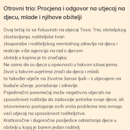
Otrovni trio: Procjena i odgovor na utjecaj na
djecu, mlade i njihove obitelji
Ovaj tečaj će se fokusirati na utjecaj Toxic Tria, obiteljskog
zlostavljanja, roditeljske tvari
zlouporabe i roditeljskog mentalnog zdravlja na djecu i
reakcije više agencija na rad s djecom
obitelji u kojima je to značajka.
Ne samo da su djeca u opasnosti u takvim situacijama;
život u takvim uvjetima znači da djeca i mladi
to također utječe na životne šanse ljudi – s utjecajem na
buduće učenje, ponašanje i zdravlje.
Pojedinačni poremećaj može negativno utjecati na
sposobnost roditelja da zadovolje potrebe svoje djece, ali
istovremeno postojanje ovih vrsta problema ima mnogo
veći utjecaj na sposobnost roditeljstva.
Kratkoročne i dugoročne posljedice odrastanja djece u
obitelji u kojoj je barem jedan roditelj