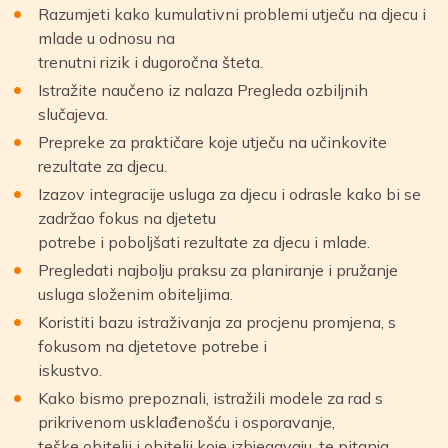
Razumjeti kako kumulativni problemi utječu na djecu i
mlade u odnosu na
trenutni rizik i dugoročna šteta.
Istražite naučeno iz nalaza Pregleda ozbiljnih
slučajeva.
Prepreke za praktičare koje utječu na učinkovite
rezultate za djecu.
Izazov integracije usluga za djecu i odrasle kako bi se
zadržao fokus na djetetu
potrebe i poboljšati rezultate za djecu i mlade.
Pregledati najbolju praksu za planiranje i pružanje
usluga složenim obiteljima.
Koristiti bazu istraživanja za procjenu promjena, s
fokusom na djetetove potrebe i
iskustvo.
Kako bismo prepoznali, istražili modele za rad s
prikrivenom usklađenošću i osporavanje,
teške obitelji i obitelji koje izbjegavaju, te pitanja