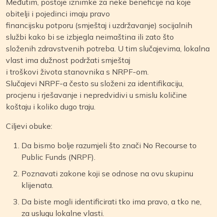
Međutim, postoje iznimke za neke beneficije na koje
obitelji i pojedinci imaju pravo
financijsku potporu (smještaj i uzdržavanje) socijalnih
službi kako bi se izbjegla neimaština ili zato što
složenih zdravstvenih potreba. U tim slučajevima, lokalna
vlast ima dužnost podržati smještaj
i troškovi života stanovnika s NRPF-om.
Slučajevi NRPF-a često su složeni za identifikaciju,
procjenu i rješavanje i nepredvidivi u smislu količine
koštaju i koliko dugo traju.
Ciljevi obuke:
Da bismo bolje razumjeli što znači No Recourse to
Public Funds (NRPF).
Poznavati zakone koji se odnose na ovu skupinu
klijenata.
Da biste mogli identificirati tko ima pravo, a tko ne,
za uslugu lokalne vlasti.