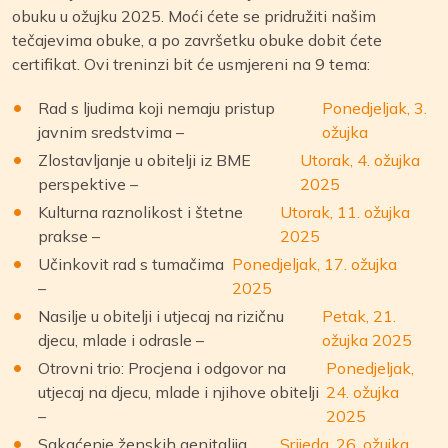
obuku u ožujku 2025. Moći ćete se pridružiti našim
tečajevima obuke, a po završetku obuke dobit ćete
certifikat. Ovi treninzi bit će usmjereni na 9 tema:
Rad s ljudima koji nemaju pristup
Ponedjeljak, 3.
javnim sredstvima –
ožujka
Zlostavljanje u obitelji iz BME
Utorak, 4. ožujka
perspektive –
2025
Kulturna raznolikost i štetne
Utorak, 11. ožujka
prakse –
2025
Učinkovit rad s tumačima
Ponedjeljak, 17. ožujka
–
2025
Nasilje u obitelji i utjecaj na rizičnu
Petak, 21.
djecu, mlade i odrasle –
ožujka 2025
Otrovni trio: Procjena i odgovor na
Ponedjeljak,
utjecaj na djecu, mlade i njihove obitelji
24. ožujka
–
2025
Sakaćenje ženskih genitalija
Srijeda, 26. ožujka