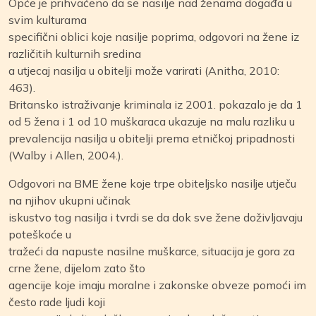
Opće je prihvaćeno da se nasilje nad ženama događa u
svim kulturama
specifični oblici koje nasilje poprima, odgovori na žene iz
različitih kulturnih sredina
a utjecaj nasilja u obitelji može varirati (Anitha, 2010:
463).
Britansko istraživanje kriminala iz 2001. pokazalo je da 1
od 5 žena i 1 od 10 muškaraca ukazuje na malu razliku u
prevalencija nasilja u obitelji prema etničkoj pripadnosti
(Walby i Allen, 2004.).
Odgovori na BME žene koje trpe obiteljsko nasilje utječu
na njihov ukupni učinak
iskustvo tog nasilja i tvrdi se da dok sve žene doživljavaju
poteškoće u
tražeći da napuste nasilne muškarce, situacija je gora za
crne žene, dijelom zato što
agencije koje imaju moralne i zakonske obveze pomoći im
često rade ljudi koji