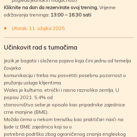
Kliknite na dan da rezervirate svoj trening.
Vrijeme
održavanja treninga:
13:00 – 16:30 sati
Utorak, 11. ožujka 2025
Učinkovit rad s tumačima
Jezik je bogata i složena pojava koja čini jednu od temelja
čovjeka
komunikaciju i treba mu posvetiti posebnu pozornost u
pružanju usluga klijentima.
Wales je kulturno, etnički i rasno raznolika zemlja. U
popisu 2021. 5,4% od
stanovništvo sebe je opisalo kao pripadnike zajednice
crne manjine (BME).
Možda ćemo u nekom trenutku kao praktičari naići na
ljude iz BME zajednica koji su u
potrebna podrška zbog ograničenog znanja engleskog