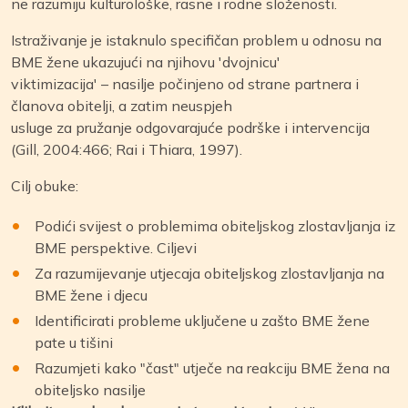
ne razumiju kulturološke, rasne i rodne složenosti.
Istraživanje je istaknulo specifičan problem u odnosu na
BME žene ukazujući na njihovu 'dvojnicu'
viktimizacija' – nasilje počinjeno od strane partnera i
članova obitelji, a zatim neuspjeh
usluge za pružanje odgovarajuće podrške i intervencija
(Gill, 2004:466; Rai i Thiara, 1997).
Cilj obuke:
Podići svijest o problemima obiteljskog zlostavljanja iz
BME perspektive. Ciljevi
Za razumijevanje utjecaja obiteljskog zlostavljanja na
BME žene i djecu
Identificirati probleme uključene u zašto BME žene
pate u tišini
Razumjeti kako "čast" utječe na reakciju BME žena na
obiteljsko nasilje