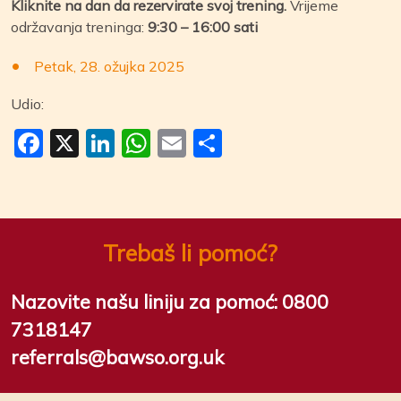
Kliknite na dan da rezervirate svoj trening.
Vrijeme
održavanja treninga:
9:30 – 16:00 sati
Petak, 28. ožujka 2025
Udio:
Facebook
X
LinkedIn
WhatsApp
Email
Share
Trebaš li pomoć?
Nazovite našu liniju za pomoć:
0800
7318147
referrals@bawso.org.uk