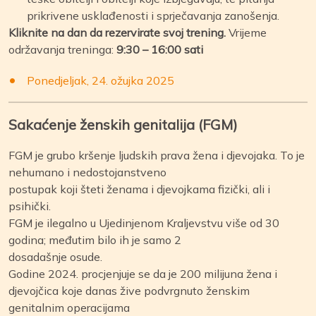
prikrivene usklađenosti i sprječavanja zanošenja.
Kliknite na dan da rezervirate svoj trening.
Vrijeme
održavanja treninga:
9:30 – 16:00 sati
Ponedjeljak, 24. ožujka 2025
Sakaćenje ženskih genitalija (FGM)
FGM je grubo kršenje ljudskih prava žena i djevojaka. To je
nehumano i nedostojanstveno
postupak koji šteti ženama i djevojkama fizički, ali i
psihički.
FGM je ilegalno u Ujedinjenom Kraljevstvu više od 30
godina; međutim bilo ih je samo 2
dosadašnje osude.
Godine 2024. procjenjuje se da je 200 milijuna žena i
djevojčica koje danas žive podvrgnuto ženskim
genitalnim operacijama