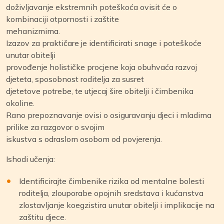
doživljavanje ekstremnih poteškoća ovisit će o
kombinaciji otpornosti i zaštite
mehanizmima.
Izazov za praktičare je identificirati snage i poteškoće
unutar obitelji
provođenje holističke procjene koja obuhvaća razvoj
djeteta, sposobnost roditelja za susret
djetetove potrebe, te utjecaj šire obitelji i čimbenika
okoline.
Rano prepoznavanje ovisi o osiguravanju djeci i mladima
prilike za razgovor o svojim
iskustva s odraslom osobom od povjerenja.
Ishodi učenja:
Identificirajte čimbenike rizika od mentalne bolesti
roditelja, zlouporabe opojnih sredstava i kućanstva
zlostavljanje koegzistira unutar obitelji i implikacije na
zaštitu djece.