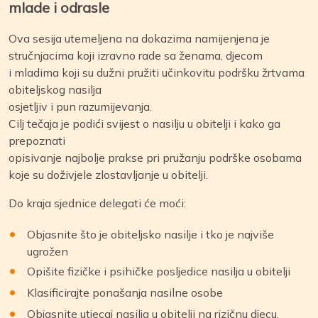
mlade i odrasle
Ova sesija utemeljena na dokazima namijenjena je
stručnjacima koji izravno rade sa ženama, djecom
i mladima koji su dužni pružiti učinkovitu podršku žrtvama
obiteljskog nasilja
osjetljiv i pun razumijevanja.
Cilj tečaja je podići svijest o nasilju u obitelji i kako ga
prepoznati
opisivanje najbolje prakse pri pružanju podrške osobama
koje su doživjele zlostavljanje u obitelji.
Do kraja sjednice delegati će moći:
Objasnite što je obiteljsko nasilje i tko je najviše
ugrožen
Opišite fizičke i psihičke posljedice nasilja u obitelji
Klasificirajte ponašanja nasilne osobe
Objasnite utjecaj nasilja u obitelji na rizičnu djecu,