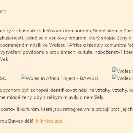
022
nity v (diaspoře) s keňskými komunitami, Somálskem a Súdán
ní zkušeností. Jedná se o výukový program, který spojuje ženy 
odmíněném násilí ve Walesu i Africe a hledaly komunitní řeš
é vytváření povědomí o problémech, kultuře, náboženství, kte
ívek.
abychom byli schopni identifikovat násilné vztahy, vztahy, kd
me mladé ženy, aby s někým mluvily a nemlčely.
ostavili kulturám, které jsou retrogresivní a pracují proti jeji
terou Bawso dělá,
klikněte zde
.