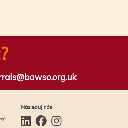
?
rrals@bawso.org.uk
Následuj nás
ajů