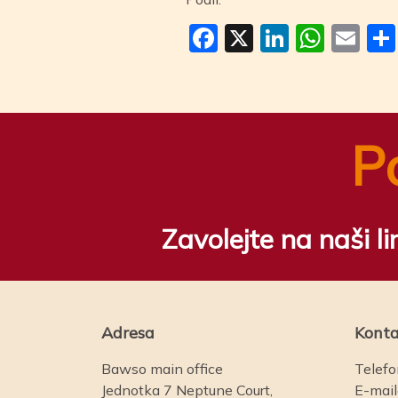
Facebook
X
LinkedI
Wha
Em
P
Zavolejte na naši l
Adresa
Konta
Bawso main office
Telefo
Jednotka 7 Neptune Court,
E-mai