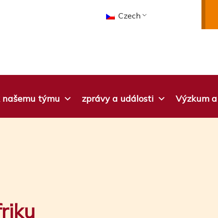
Czech
 k našemu týmu
zprávy a události
Výzkum a 
riku