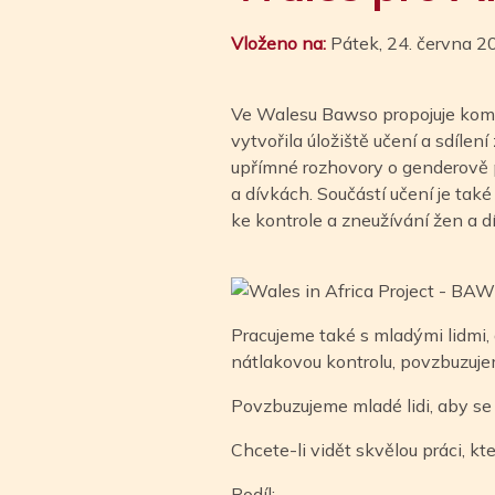
Vloženo na:
Pátek, 24. června 2
Ve Walesu Bawso propojuje komu
vytvořila úložiště učení a sdíle
upřímné rozhovory o genderově p
a dívkách. Součástí učení je tak
ke kontrole a zneužívání žen a d
Pracujeme také s mladými lidmi, 
nátlakovou kontrolu, povzbuzuje
Povzbuzujeme mladé lidi, aby se p
Chcete-li vidět skvělou práci, k
Podíl: