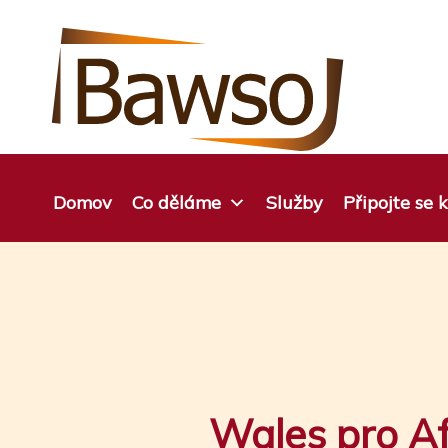
Přejít
na
obsah
Domov
Co děláme
Služby
Připojte se
Wales pro Af