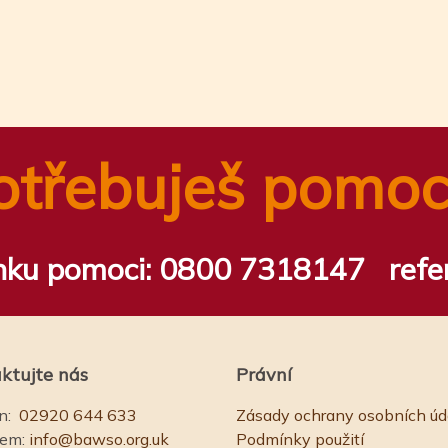
n
tsApp
ail
Share
otřebuješ pomoc
inku pomoci:
0800 7318147
refe
ktujte nás
Právní
n:
02920 644 633
Zásady ochrany osobních úd
lem:
info@bawso.org.uk
Podmínky použití