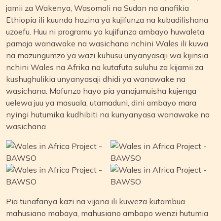
jamii za Wakenya, Wasomali na Sudan na anafikia
Ethiopia ili kuunda hazina ya kujifunza na kubadilishana
uzoefu. Huu ni programu ya kujifunza ambayo huwaleta
pamoja wanawake na wasichana nchini Wales ili kuwa
na mazungumzo ya wazi kuhusu unyanyasaji wa kijinsia
nchini Wales na Afrika na kutafuta suluhu za kijamii za
kushughulikia unyanyasaji dhidi ya wanawake na
wasichana. Mafunzo hayo pia yanajumuisha kujenga
uelewa juu ya masuala, utamaduni, dini ambayo mara
nyingi hutumika kudhibiti na kunyanyasa wanawake na
wasichana.
Pia tunafanya kazi na vijana ili kuweza kutambua
mahusiano mabaya, mahusiano ambapo wenzi hutumia