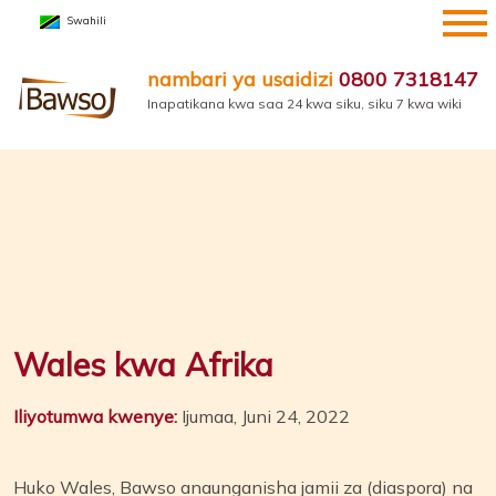
Ruka
Swahili
hadi
yaliyomo
nambari ya usaidizi
0800 7318147
Inapatikana kwa saa 24 kwa siku, siku 7 kwa wiki
Wales kwa Afrika
Iliyotumwa kwenye:
Ijumaa, Juni 24, 2022
Huko Wales, Bawso anaunganisha jamii za (diaspora) na