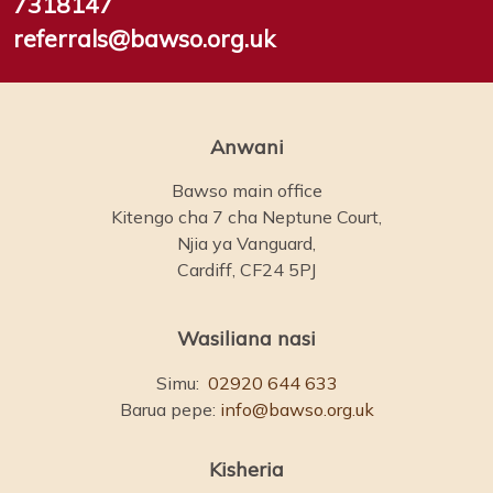
7318147
referrals@bawso.org.uk
Anwani
Bawso main office
Kitengo cha 7 cha Neptune Court,
Njia ya Vanguard,
Cardiff, CF24 5PJ
Wasiliana nasi
Simu:
02920 644 633
Barua pepe:
info@bawso.org.uk
Kisheria