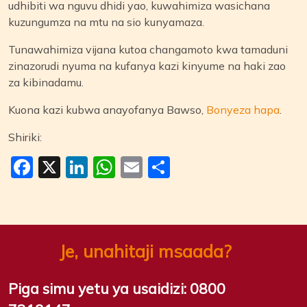
udhibiti wa nguvu dhidi yao, kuwahimiza wasichana
kuzungumza na mtu na sio kunyamaza.
Tunawahimiza vijana kutoa changamoto kwa tamaduni
zinazorudi nyuma na kufanya kazi kinyume na haki zao
za kibinadamu.
Kuona kazi kubwa anayofanya Bawso,
Bonyeza hapa
.
Shiriki:
Facebook
X
LinkedIn
WhatsApp
Email
Share
Je, unahitaji msaada?
Piga simu yetu ya usaidizi:
0800