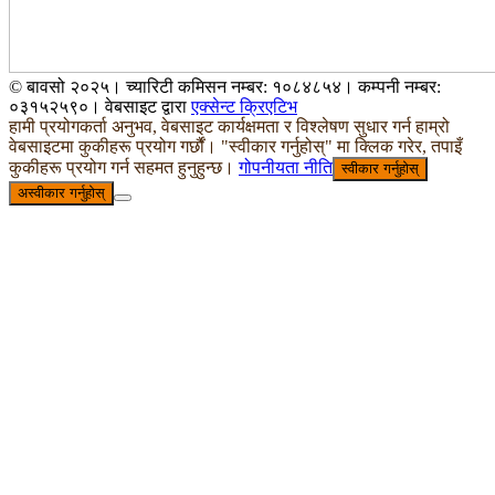
© बावसो २०२५। च्यारिटी कमिसन नम्बर: १०८४८५४। कम्पनी नम्बर:
०३१५२५९०। वेबसाइट द्वारा
एक्सेन्ट क्रिएटिभ
हामी प्रयोगकर्ता अनुभव, वेबसाइट कार्यक्षमता र विश्लेषण सुधार गर्न हाम्रो
वेबसाइटमा कुकीहरू प्रयोग गर्छौं। "स्वीकार गर्नुहोस्" मा क्लिक गरेर, तपाइँ
कुकीहरू प्रयोग गर्न सहमत हुनुहुन्छ।
गोपनीयता नीति
स्वीकार गर्नुहोस्
अस्वीकार गर्नुहोस्