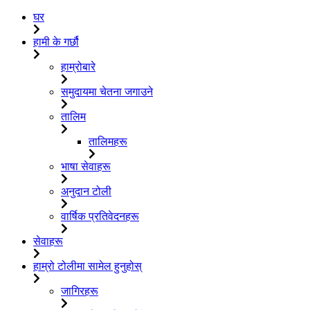
घर
हामी के गर्छौ
हाम्रोबारे
समुदायमा चेतना जगाउने
तालिम
तालिमहरू
भाषा सेवाहरू
अनुदान टोली
वार्षिक प्रतिवेदनहरू
सेवाहरू
हाम्रो टोलीमा सामेल हुनुहोस्
जागिरहरू