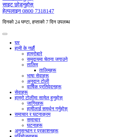
साइट छोड्नुहोस्
हेल्पलाइन
0800 7318147
दिनको 24 घण्टा, हप्ताको 7 दिन उपलब्ध
घर
हामी के गर्छौ
हाम्रोबारे
समुदायमा चेतना जगाउने
तालिम
तालिमहरू
भाषा सेवाहरू
अनुदान टोली
वार्षिक प्रतिवेदनहरू
सेवाहरू
हाम्रो टोलीमा सामेल हुनुहोस्
जागिरहरू
हामीलाई समर्थन गर्नुहोस्
समाचार र घटनाक्रम
समाचार
घटनाहरू
अनुसन्धान र प्रकाशनहरू
परियोजनाहरू