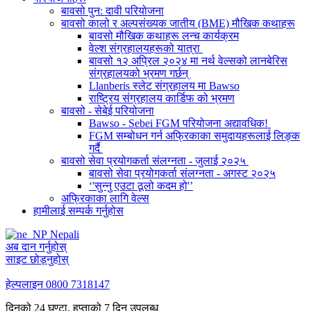
बावसो पुन: दावी परियोजना
बावसो कालो र अल्पसंख्यक जातीय (BME) मौखिक कथाहरू
बावसो मौखिक कथाहरू लन्च कार्यक्रम
वेल्श संग्रहालयहरूको यात्रा
बावसो १२ अप्रिल २०२४ मा नर्थ वेल्सको लानबेरिस
संग्रहालयको भ्रमण गर्छन्
Llanberis स्लेट संग्रहालय मा Bawso
राष्ट्रिय संग्रहालय कार्डिफ को भ्रमण
बावसो - सेबेई परियोजना
Bawso - Sebei FGM परियोजना अद्यावधिक!
FGM सम्बोधन गर्न अफ्रिकाका समुदायहरूलाई लिङ्क
गर्दै
बावसो सेवा प्रयोगकर्ता संलग्नता - जुलाई २०२५
बावसो सेवा प्रयोगकर्ता संलग्नता - अगस्ट २०२५
‘'सुन्नु एउटा ठूलो कदम हो'’
अफ्रिकाका लागि वेल्स
हामीलाई सम्पर्क गर्नुहोस
Nepali
अब दान गर्नुहोस्
साइट छोड्नुहोस्
हेल्पलाइन
0800 7318147
दिनको 24 घण्टा, हप्ताको 7 दिन उपलब्ध