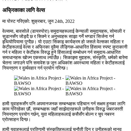
अफ्रिकाका लागि वेल्स
मा पोस्ट गरिएको:
शुक्रबार, जुन 24th, 2022
वेल्समा, बावसोले (डायस्पोरा) समुदायहरूलाई केन्याली समुदायहरू, सोमाली र
सुडानसँग जोड्दै छ र सिक्ने र अनुभवहरू साझा गर्ने भण्डार सिर्जना गर्न
इथियोपियामा पुग्दैछ। यो एउटा सिकाइ कार्यक्रम हो जसले वेल्सका महिला र
केटीहरूलाई वेल्स र अफ्रिका दुवैमा लैङ्गिक-आधारित हिंसामा स्पष्ट कुराकानी
गर्न र महिला र केटीहरू विरुद्ध हुने हिंसालाई सम्बोधन गर्न समुदाय-आधारित
समाधानहरू खोज्न एकसाथ ल्याउँछ। सिकाइमा मुद्दाहरू, संस्कृति, धर्मको बारेमा
चेतना जगाउने पनि समावेश छ जुन अधिकांश अवस्थामा महिला र केटीहरूलाई
नियन्त्रण र दुर्व्यवहार गर्न प्रयोग गरिन्छ।
हामी युवाहरूसँग पनि अपमानजनक सम्बन्धहरू पहिचान गर्न सक्षम हुनका लागि
काम गरिरहेका छौं, सम्बन्धहरू जहाँ साझेदारहरूले उनीहरू विरुद्ध जबरजस्ती
नियन्त्रण प्रयोग गर्छन्, युवा महिलाहरूलाई कसैसँग बोल्न र चुप नबस्न
प्रोत्साहन दिन्छ।
हामी युवाहरूलाई प्रतिगामी संस्कृतिहरूलाई चुनौती दिन र उनीहरूको मानव