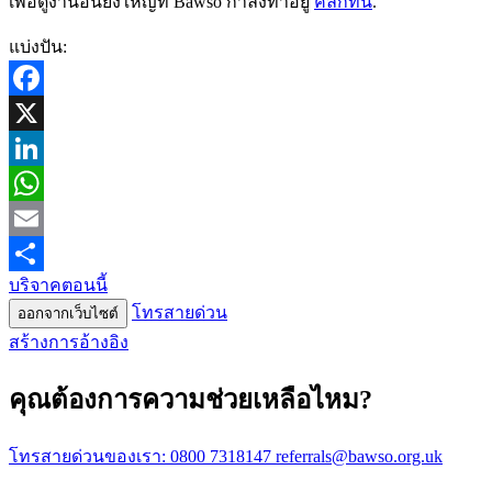
เพื่อดูงานอันยิ่งใหญ่ที่ Bawso กำลังทำอยู่
คลิกที่นี่
.
แบ่งปัน:
Facebook
X
LinkedIn
WhatsApp
Email
บริจาคตอนนี้
Share
โทรสายด่วน
ออกจากเว็บไซต์
สร้างการอ้างอิง
คุณต้องการความช่วยเหลือไหม?
โทรสายด่วนของเรา:
0800 7318147
referrals@bawso.org.uk