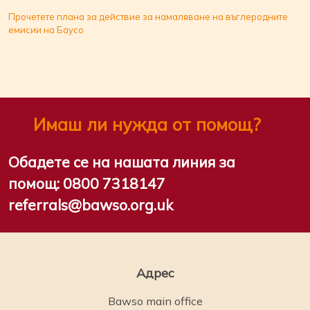
Прочетете плана за действие за намаляване на въглеродните
емисии на Баусо
Имаш ли нужда от помощ?
Обадете се на нашата линия за
помощ:
0800 7318147
referrals@bawso.org.uk
Адрес
Bawso main office