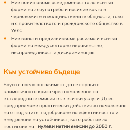
Ние повишаваме осведомеността за всички
форми на злоупотреба и насилие както в
чернокожите и малцинствените общности, така
и с правителството и гражданското общество в
Уелс.
Ние винаги предизвикваме расизма и всички
форми на междусекторно неравенство,
несправедливост и дискриминация.
Към устойчиво бъдеще
Баусо е поела ангажимент да се справи с
климатичната криза чрез намаляване на
въглеродните емисии във всички услуги. Днес
предприемаме практически действия за намаляване
на отпадъците, подобряване на ефективността и
внедряване на устойчивост, като работим за
постигане на...
нулеви нетни емисии до 2050 г.