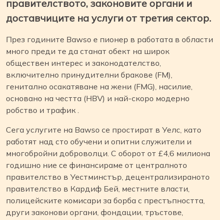
правителството, законовите органи и
доставчиците на услуги от третия сектор.
През годините Bawso е пионер в работата в области
много преди те да станат обект на широк
обществен интерес и законодателство,
включително принудителни бракове (FM),
генитално осакатяване на жени (FMG), насилие,
основано на честта (HBV) и най-скоро модерно
робство и трафик .
Сега услугите на Bawso се простират в Уелс, като
работят над сто обучени и опитни служители и
многобройни доброволци. С оборот от £4,6 милиона
годишно ние се финансираме от централното
правителство в Уестминстър, децентрализираното
правителство в Кардиф Бей, местните власти,
полицейските комисари за борба с престъпността,
други законови органи, фондации, тръстове,