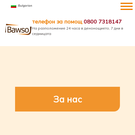
Преминете
Bulgarian
към
съдържанието
телефон за помощ
0800 7318147
На разположение 24 часа в денонощието, 7 дни в
седмицата
За нас