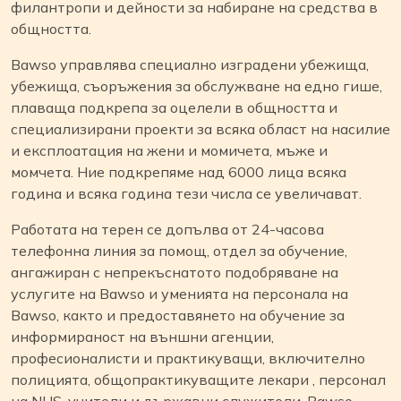
филантропи и дейности за набиране на средства в
общността.
Bawso управлява специално изградени убежища,
убежища, съоръжения за обслужване на едно гише,
плаваща подкрепа за оцелели в общността и
специализирани проекти за всяка област на насилие
и експлоатация на жени и момичета, мъже и
момчета. Ние подкрепяме над 6000 лица всяка
година и всяка година тези числа се увеличават.
Работата на терен се допълва от 24-часова
телефонна линия за помощ, отдел за обучение,
ангажиран с непрекъснатото подобряване на
услугите на Bawso и уменията на персонала на
Bawso, както и предоставянето на обучение за
информираност на външни агенции,
професионалисти и практикуващи, включително
полицията, общопрактикуващите лекари , персонал
на NHS, учители и държавни служители. Bawso