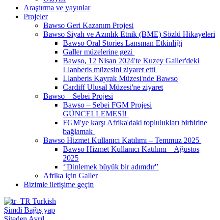
Araştırma ve yayınlar
Projeler
Bawso Geri Kazanım Projesi
Bawso Siyah ve Azınlık Etnik (BME) Sözlü Hikayeleri
Bawso Oral Stories Lansman Etkinliği
Galler müzelerine gezi
Bawso, 12 Nisan 2024'te Kuzey Galler'deki
Llanberis müzesini ziyaret etti
Llanberis Kayrak Müzesi'nde Bawso
Cardiff Ulusal Müzesi'ne ziyaret
Bawso – Sebei Projesi
Bawso – Sebei FGM Projesi
GÜNCELLEMESİ!
FGM'ye karşı Afrika'daki toplulukları birbirine
bağlamak
Bawso Hizmet Kullanıcı Katılımı – Temmuz 2025
Bawso Hizmet Kullanıcı Katılımı – Ağustos
2025
‘'Dinlemek büyük bir adımdır'’
Afrika için Galler
Bizimle iletişime geçin
Turkish
Şimdi Bağış yap
Siteden Ayrıl