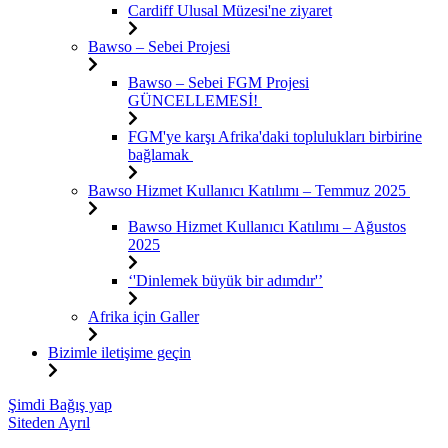
Cardiff Ulusal Müzesi'ne ziyaret
Bawso – Sebei Projesi
Bawso – Sebei FGM Projesi
GÜNCELLEMESİ!
FGM'ye karşı Afrika'daki toplulukları birbirine
bağlamak
Bawso Hizmet Kullanıcı Katılımı – Temmuz 2025
Bawso Hizmet Kullanıcı Katılımı – Ağustos
2025
‘'Dinlemek büyük bir adımdır'’
Afrika için Galler
Bizimle iletişime geçin
İçeriğe
Şimdi Bağış yap
atla
Siteden Ayrıl