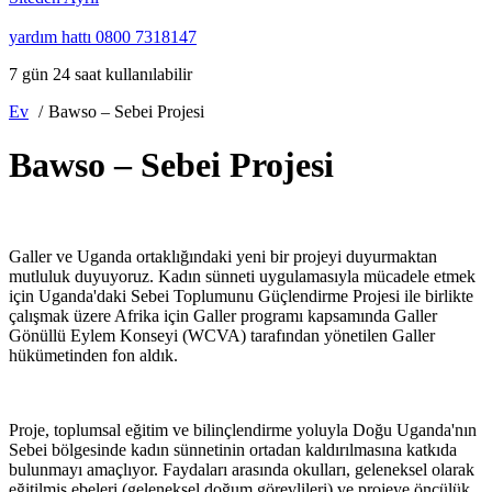
yardım hattı
0800 7318147
7 gün 24 saat kullanılabilir
Ev
Bawso – Sebei Projesi
Bawso – Sebei Projesi
Galler ve Uganda ortaklığındaki yeni bir projeyi duyurmaktan
mutluluk duyuyoruz. Kadın sünneti uygulamasıyla mücadele etmek
için Uganda'daki Sebei Toplumunu Güçlendirme Projesi ile birlikte
çalışmak üzere Afrika için Galler programı kapsamında Galler
Gönüllü Eylem Konseyi (WCVA) tarafından yönetilen Galler
hükümetinden fon aldık.
Proje, toplumsal eğitim ve bilinçlendirme yoluyla Doğu Uganda'nın
Sebei bölgesinde kadın sünnetinin ortadan kaldırılmasına katkıda
bulunmayı amaçlıyor. Faydaları arasında okulları, geleneksel olarak
eğitilmiş ebeleri (geleneksel doğum görevlileri) ve projeye öncülük