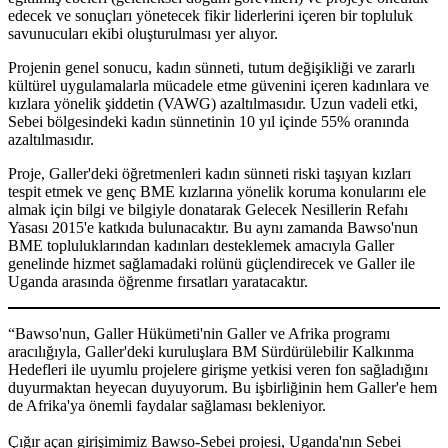
edecek ve sonuçları yönetecek fikir liderlerini içeren bir topluluk
savunucuları ekibi oluşturulması yer alıyor.
Projenin genel sonucu, kadın sünneti, tutum değişikliği ve zararlı
kültürel uygulamalarla mücadele etme güvenini içeren kadınlara ve
kızlara yönelik şiddetin (VAWG) azaltılmasıdır. Uzun vadeli etki,
Sebei bölgesindeki kadın sünnetinin 10 yıl içinde 55% oranında
azaltılmasıdır.
Proje, Galler'deki öğretmenleri kadın sünneti riski taşıyan kızları
tespit etmek ve genç BME kızlarına yönelik koruma konularını ele
almak için bilgi ve bilgiyle donatarak Gelecek Nesillerin Refahı
Yasası 2015'e katkıda bulunacaktır. Bu aynı zamanda Bawso'nun
BME topluluklarından kadınları desteklemek amacıyla Galler
genelinde hizmet sağlamadaki rolünü güçlendirecek ve Galler ile
Uganda arasında öğrenme fırsatları yaratacaktır.
“Bawso'nun, Galler Hükümeti'nin Galler ve Afrika programı
aracılığıyla, Galler'deki kuruluşlara BM Sürdürülebilir Kalkınma
Hedefleri ile uyumlu projelere girişme yetkisi veren fon sağladığını
duyurmaktan heyecan duyuyorum. Bu işbirliğinin hem Galler'e hem
de Afrika'ya önemli faydalar sağlaması bekleniyor.
Çığır açan girişimimiz Bawso-Sebei projesi, Uganda'nın Sebei