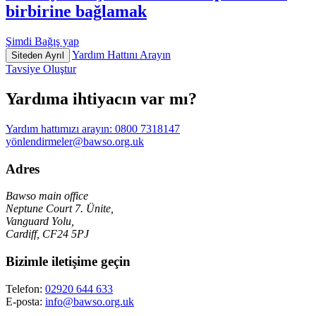
birbirine bağlamak
Şimdi Bağış yap
Yardım Hattını Arayın
Siteden Ayrıl
Tavsiye Oluştur
Yardıma ihtiyacın var mı?
Yardım hattımızı arayın:
0800 7318147
yönlendirmeler@bawso.org.uk
Adres
Bawso main office
Neptune Court 7. Ünite,
Vanguard Yolu,
Cardiff, CF24 5PJ
Bizimle iletişime geçin
Telefon:
02920 644 633
E-posta:
info@bawso.org.uk