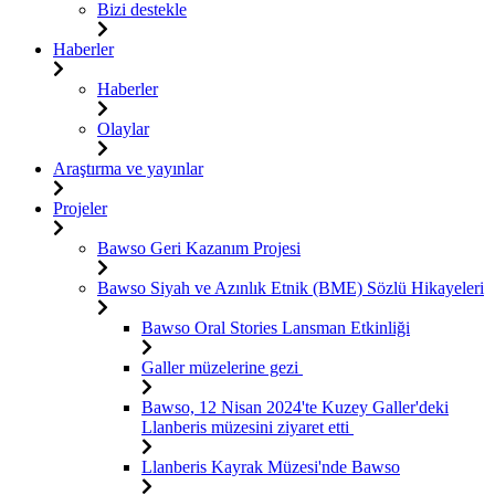
Bizi destekle
Haberler
Haberler
Olaylar
Araştırma ve yayınlar
Projeler
Bawso Geri Kazanım Projesi
Bawso Siyah ve Azınlık Etnik (BME) Sözlü Hikayeleri
Bawso Oral Stories Lansman Etkinliği
Galler müzelerine gezi
Bawso, 12 Nisan 2024'te Kuzey Galler'deki
Llanberis müzesini ziyaret etti
Llanberis Kayrak Müzesi'nde Bawso