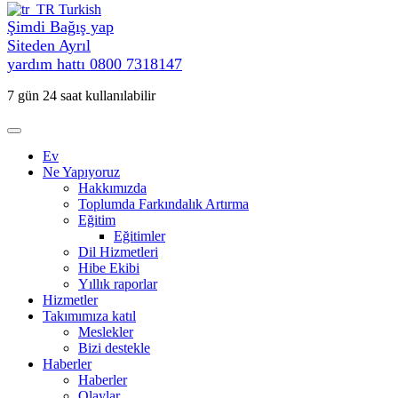
Turkish
Şimdi Bağış yap
Siteden Ayrıl
yardım hattı
0800 7318147
7 gün 24 saat kullanılabilir
Ev
Ne Yapıyoruz
Hakkımızda
Toplumda Farkındalık Artırma
Eğitim
Eğitimler
Dil Hizmetleri
Hibe Ekibi
Yıllık raporlar
Hizmetler
Takımımıza katıl
Meslekler
Bizi destekle
Haberler
Haberler
Olaylar