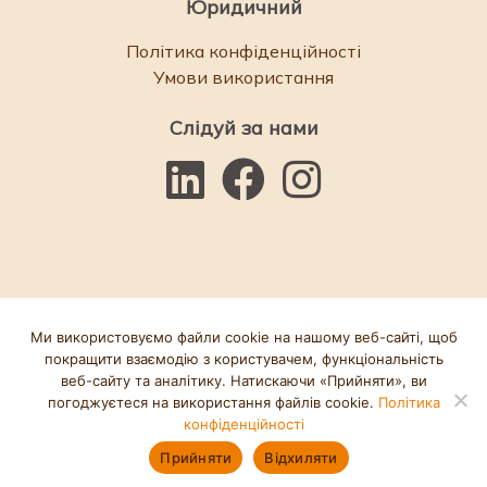
Юридичний
Політика конфіденційності
Умови використання
Слідуй за нами
Ми використовуємо файли cookie на нашому веб-сайті, щоб
покращити взаємодію з користувачем, функціональність
веб-сайту та аналітику. Натискаючи «Прийняти», ви
© Bawso 2025. Номер благодійної комісії: 1084854. Номер
погоджуєтеся на використання файлів cookie.
Політика
конфіденційності
компанії: 03152590. Вебсайт розроблено
Акцентний креатив
Зателефонуйте
Прийняти
Відхиляти
Пожертвуйте
Залишити
Створіть
в службу
зараз
сайт
реферала
підтримки