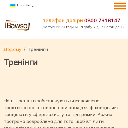
Перейти
Ukrainian
до
вмісту
телефон довіри
0800 7318147
Доступний 24 години на добу, 7 днів на тиждень
Додому
Тренінги
Тренінги
Наші тренінги забезпечують високоякісне,
практично орієнтоване навчання для фахівців, які
працюють у сфері захисту та підтримки. Кожна
програма розроблена для того, щоб втілити
спеціалізовані знання у практичне застосування,