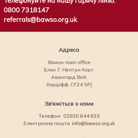
Телефонуйте на нашу гарячу лінію:
0800 7318147
referrals@bawso.org.uk
Адреса
Bawso main office
Блок 7, Нептун Корт,
Авангард Вей,
Кардіфф, CF24 5PJ
Зв'яжіться з нами
Телефон:
02920 644 633
Електронна пошта:
info@bawso.org.uk