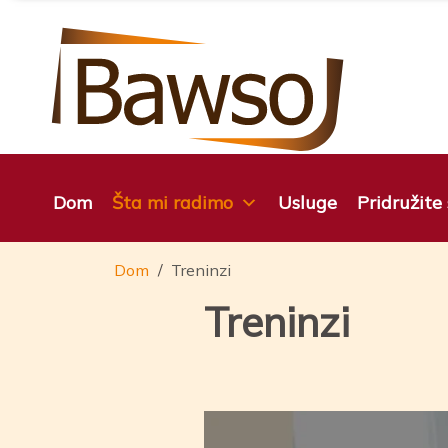
Preskoči
na
sadržaj
Dom
Šta mi radimo
Usluge
Pridružite
Dom
Treninzi
Treninzi