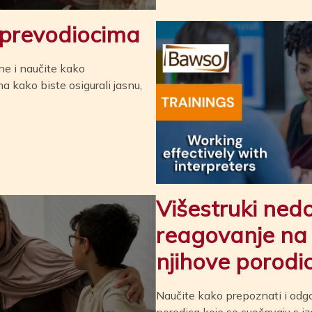
 prevodiocima
ne i naučite kako
a kako biste osigurali jasnu,
Višestruki nedo
reagovanje na 
njihove porodi
Naučite kako prepoznati i odg
porodica koje se suočavaju s iz