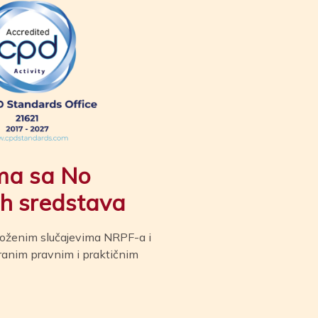
ma sa N
o
ih sredstava
loženim slučajevima NRPF-a i
iranim pravnim i praktičnim