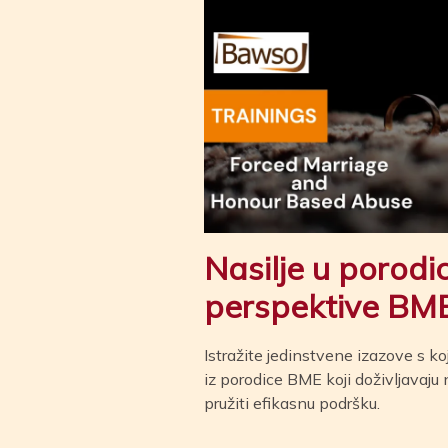
Nasilje u porodic
perspektive BM
Istražite jedinstvene izazove s ko
iz porodice BME koji doživljavaju n
pružiti efikasnu podršku.