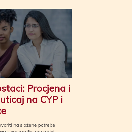
staci: Procjena i
uticaj na CYP
i
ce
ovoriti na složene potrebe
azovima nasilja u porodici,