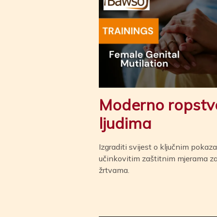
Moderno ropstvo
ljudima
Izgraditi svijest o ključnim pokaz
učinkovitim zaštitnim mjerama za 
žrtvama.