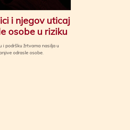
ci i njegov uticaj
e osobe u riziku
ju i podršku žrtvama nasilja u
ranjive odrasle osobe.