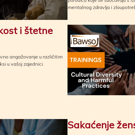
mentalnog zdravlja i zloupotre
kost i štetne
ivno angažovanje u različitim
si u vašoj zajednici.
Sakaćenje žens