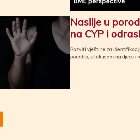
Nasilje u porodi
na CYP i odrasl
Razviti vještine za identifikaci
porodici, s fokusom na djecu i 