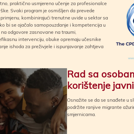
tno, praktično usmjereno učenje za profesionalce
drške. Svaki program je osmišljen da prevede
 primjenu, kombinirajući trenutne uvide u sektor sa
ako bi se ojačalo samopouzdanje i kompetencija u
om na odgovore zasnovane na traumi,
efikasnu intervenciju, obuke opremaju učesnike
je ishoda za preživjele i ispunjavanje zahtjeva
Rad sa osoba
korištenje javn
Osnažite se da se snađete u s
podržite ranjive migrante ažur
smjernicama.