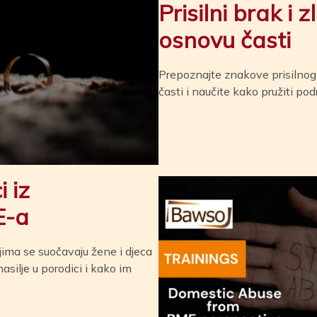
Prisilni brak i 
osnovu časti
Prepoznajte znakove prisilnog
časti i naučite kako pružiti pod
i iz
E-a
jima se suočavaju žene i djeca
asilje u porodici i kako im