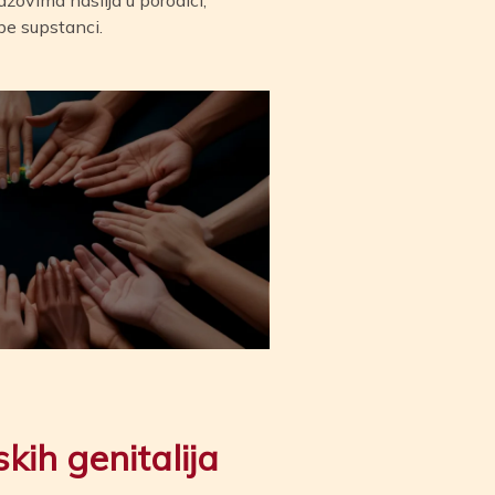
be supstanci.
kih genitalija