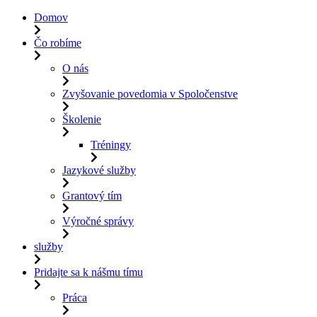
Domov
Čo robíme
O nás
Zvyšovanie povedomia v Spoločenstve
Školenie
Tréningy
Jazykové služby
Grantový tím
Výročné správy
služby
Pridajte sa k nášmu tímu
Práca