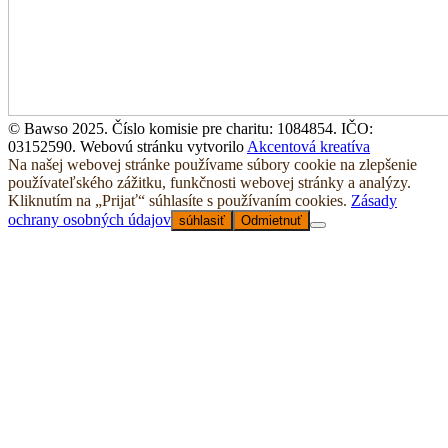
© Bawso 2025. Číslo komisie pre charitu: 1084854. IČO:
03152590. Webovú stránku vytvorilo
Akcentová kreatíva
Na našej webovej stránke používame súbory cookie na zlepšenie
používateľského zážitku, funkčnosti webovej stránky a analýzy.
Kliknutím na „Prijať“ súhlasíte s používaním cookies.
Zásady
ochrany osobných údajov
súhlasiť
Odmietnuť