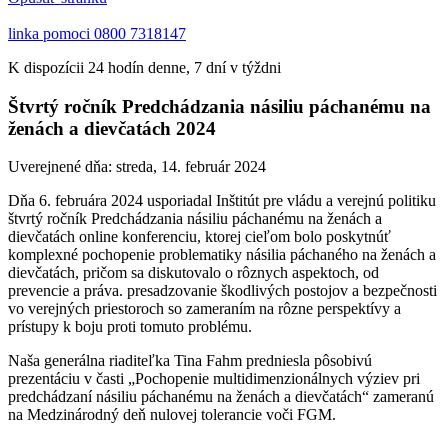
linka pomoci
0800 7318147
K dispozícii 24 hodín denne, 7 dní v týždni
Štvrtý ročník Predchádzania násiliu páchanému na
ženách a dievčatách 2024
Uverejnené dňa:
streda, 14. február 2024
Dňa 6. februára 2024 usporiadal Inštitút pre vládu a verejnú politiku
štvrtý ročník Predchádzania násiliu páchanému na ženách a
dievčatách online konferenciu, ktorej cieľom bolo poskytnúť
komplexné pochopenie problematiky násilia páchaného na ženách a
dievčatách, pričom sa diskutovalo o rôznych aspektoch, od
prevencie a práva. presadzovanie škodlivých postojov a bezpečnosti
vo verejných priestoroch so zameraním na rôzne perspektívy a
prístupy k boju proti tomuto problému.
Naša generálna riaditeľka Tina Fahm predniesla pôsobivú
prezentáciu v časti „Pochopenie multidimenzionálnych výziev pri
predchádzaní násiliu páchanému na ženách a dievčatách“ zameranú
na Medzinárodný deň nulovej tolerancie voči FGM.