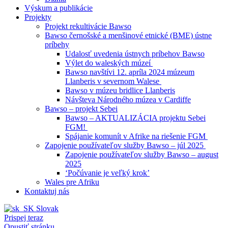
Výskum a publikácie
Projekty
Projekt rekultivácie Bawso
Bawso černošské a menšinové etnické (BME) ústne
príbehy
Udalosť uvedenia ústnych príbehov Bawso
Výlet do waleských múzeí
Bawso navštívi 12. apríla 2024 múzeum
Llanberis v severnom Walese
Bawso v múzeu bridlice Llanberis
Návšteva Národného múzea v Cardiffe
Bawso – projekt Sebei
Bawso – AKTUALIZÁCIA projektu Sebei
FGM!
Spájanie komunít v Afrike na riešenie FGM
Zapojenie používateľov služby Bawso – júl 2025
Zapojenie používateľov služby Bawso – august
2025
‘Počúvanie je veľký krok’
Wales pre Afriku
Kontaktuj nás
Slovak
Prispej teraz
Opustiť stránku