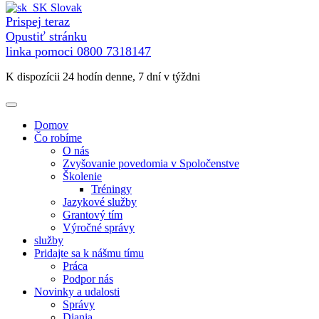
Slovak
Prispej teraz
Opustiť stránku
linka pomoci
0800 7318147
K dispozícii 24 hodín denne, 7 dní v týždni
Domov
Čo robíme
O nás
Zvyšovanie povedomia v Spoločenstve
Školenie
Tréningy
Jazykové služby
Grantový tím
Výročné správy
služby
Pridajte sa k nášmu tímu
Práca
Podpor nás
Novinky a udalosti
Správy
Diania