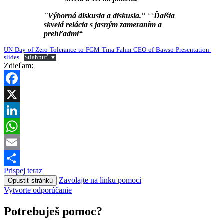
''Výborná diskusia a diskusia.''
‘'‘
Ďalšia
skvelá relácia s jasným zameraním a
prehľadmi“
UN-Day-of-Zero-Tolerance-to-FGM-Tina-Fahm-CEO-of-Bawso-Presentation-
slides
Stiahnuť ▼
Zdieľam:
Facebook
X
LinkedIn
WhatsApp
Email
Prispej teraz
Share
Zavolajte na linku pomoci
Opustiť stránku
Vytvorte odporúčanie
Potrebuješ pomoc?