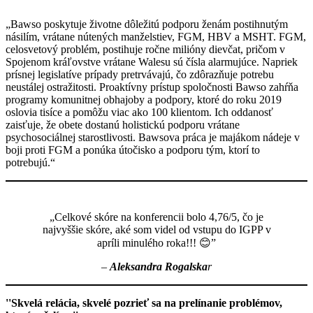
„Bawso poskytuje životne dôležitú podporu ženám postihnutým
násilím, vrátane nútených manželstiev, FGM, HBV a MSHT. FGM,
celosvetový problém, postihuje ročne milióny dievčat, pričom v
Spojenom kráľovstve vrátane Walesu sú čísla alarmujúce. Napriek
prísnej legislatíve prípady pretrvávajú, čo zdôrazňuje potrebu
neustálej ostražitosti. Proaktívny prístup spoločnosti Bawso zahŕňa
programy komunitnej obhajoby a podpory, ktoré do roku 2019
oslovia tisíce a pomôžu viac ako 100 klientom. Ich oddanosť
zaisťuje, že obete dostanú holistickú podporu vrátane
psychosociálnej starostlivosti. Bawsova práca je majákom nádeje v
boji proti FGM a ponúka útočisko a podporu tým, ktorí to
potrebujú.“
„Celkové skóre na konferencii bolo 4,76/5, čo je
najvyššie skóre, aké som videl od vstupu do IGPP v
apríli minulého roka!!! 😊”
–
Aleksandra Rogalska
r
''Skvelá relácia, skvelé pozrieť sa na prelínanie problémov,