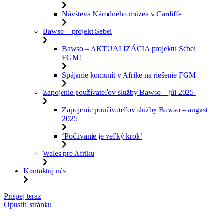
Návšteva Národného múzea v Cardiffe
Bawso – projekt Sebei
Bawso – AKTUALIZÁCIA projektu Sebei
FGM!
Spájanie komunít v Afrike na riešenie FGM
Zapojenie používateľov služby Bawso – júl 2025
Zapojenie používateľov služby Bawso – august
2025
‘Počúvanie je veľký krok’
Wales pre Afriku
Kontaktuj nás
Preskočiť
Prispej teraz
na
Opustiť stránku
obsah