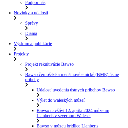
Podpor nás
Novinky a udalosti
Správy
Diania
Výskum a publikácie
Projekty
Projekt rekultivácie Bawso
Bawso černošské a menšinové etnické (BME) ústne
príbehy
Udalosť uvedenia ústnych príbehov Bawso
Výlet do waleských múzeí
Bawso navštívi 12. apríla 2024 múzeum
Llanberis v severnom Walese
Bawso v múzeu bridlice Llanberis