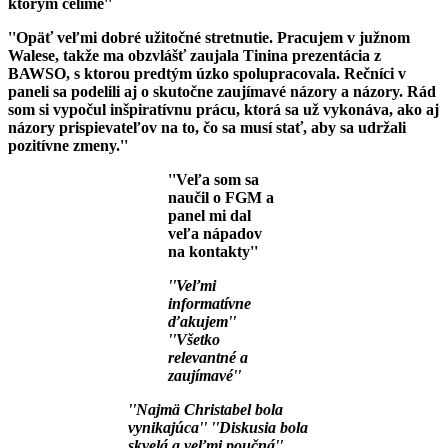
ktorým čelíme''
''Opäť veľmi dobré užitočné stretnutie. Pracujem v južnom
Walese, takže ma obzvlášť zaujala Tinina prezentácia z
BAWSO, s ktorou predtým úzko spolupracovala. Rečníci v
paneli sa podelili aj o skutočne zaujímavé názory a názory.
Rád
som si vypočul inšpiratívnu prácu, ktorá sa už vykonáva, ako aj
názory prispievateľov na to, čo sa musí stať, aby sa udržali
pozitívne zmeny.''
''Veľa som sa
naučil o FGM a
panel mi dal
veľa nápadov
na kontakty''
''Veľmi
informatívne
ďakujem''
''Všetko
relevantné a
zaujímavé''
''Najmä Christabel bola
vynikajúca''
''Diskusia bola
skvelá a veľmi poučná''