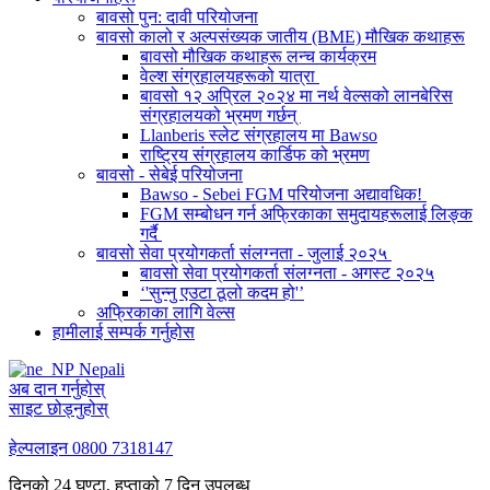
बावसो पुन: दावी परियोजना
बावसो कालो र अल्पसंख्यक जातीय (BME) मौखिक कथाहरू
बावसो मौखिक कथाहरू लन्च कार्यक्रम
वेल्श संग्रहालयहरूको यात्रा
बावसो १२ अप्रिल २०२४ मा नर्थ वेल्सको लानबेरिस
संग्रहालयको भ्रमण गर्छन्
Llanberis स्लेट संग्रहालय मा Bawso
राष्ट्रिय संग्रहालय कार्डिफ को भ्रमण
बावसो - सेबेई परियोजना
Bawso - Sebei FGM परियोजना अद्यावधिक!
FGM सम्बोधन गर्न अफ्रिकाका समुदायहरूलाई लिङ्क
गर्दै
बावसो सेवा प्रयोगकर्ता संलग्नता - जुलाई २०२५
बावसो सेवा प्रयोगकर्ता संलग्नता - अगस्ट २०२५
‘'सुन्नु एउटा ठूलो कदम हो'’
अफ्रिकाका लागि वेल्स
हामीलाई सम्पर्क गर्नुहोस
Nepali
अब दान गर्नुहोस्
साइट छोड्नुहोस्
हेल्पलाइन
0800 7318147
दिनको 24 घण्टा, हप्ताको 7 दिन उपलब्ध