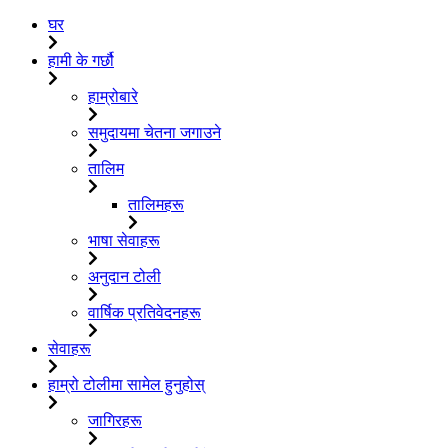
घर
हामी के गर्छौ
हाम्रोबारे
समुदायमा चेतना जगाउने
तालिम
तालिमहरू
भाषा सेवाहरू
अनुदान टोली
वार्षिक प्रतिवेदनहरू
सेवाहरू
हाम्रो टोलीमा सामेल हुनुहोस्
जागिरहरू