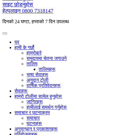
साइट छोड्नुहोस्
हेल्पलाइन
0800 7318147
दिनको 24 घण्टा, हप्ताको 7 दिन उपलब्ध
घर
हामी के गर्छौ
हाम्रोबारे
समुदायमा चेतना जगाउने
तालिम
तालिमहरू
भाषा सेवाहरू
अनुदान टोली
वार्षिक प्रतिवेदनहरू
सेवाहरू
हाम्रो टोलीमा सामेल हुनुहोस्
जागिरहरू
हामीलाई समर्थन गर्नुहोस्
समाचार र घटनाक्रम
समाचार
घटनाहरू
अनुसन्धान र प्रकाशनहरू
परियोजनाहरू