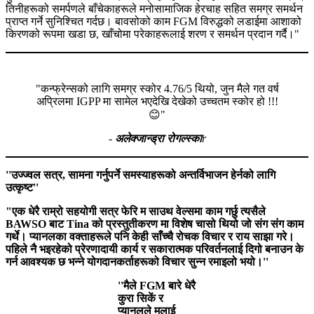
तिनीहरूको समर्पणले बाँचेकाहरूले मनोसामाजिक हेरचाह सहित समग्र समर्थन
प्राप्त गर्ने सुनिश्चित गर्दछ। बावसोको काम FGM विरुद्धको लडाईमा आशाको
किरणको रूपमा खडा छ, खाँचोमा परेकाहरूलाई शरण र समर्थन प्रदान गर्दै।"
"कन्फ्रेन्सको लागि समग्र स्कोर 4.76/5 थियो, जुन मैले गत वर्ष
अप्रिलमा IGPP मा सामेल भएदेखि देखेको उच्चतम स्कोर हो !!!
😊"
-
अलेक्जान्ड्रा रोगल्स्का
r
''उज्ज्वल सत्र, सामना गर्नुपर्ने समस्याहरूको अन्तर्विभाजन हेर्नको लागि
उत्कृष्ट''
"एक धेरै राम्रो सहयोगी सत्र फेरि म साउथ वेल्समा काम गर्छु त्यसैले
BAWSO बाट Tina को प्रस्तुतीकरण मा विशेष चासो थियो जो संग संग काम
गर्थे। प्यानलका वक्ताहरूले पनि केही साँच्चै रोचक विचार र राय साझा गरे।
पहिले नै भइरहेको प्रेरणादायी कार्य र सकारात्मक परिवर्तनलाई दिगो बनाउन के
गर्न आवश्यक छ भन्ने योगदानकर्ताहरूको विचार सुन्न रमाइलो भयो।''
''मैले FGM बारे धेरै
कुरा सिकें र
प्यानलले मलाई