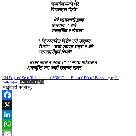
सम्पर्कहरूको धेरै
विचारहरू दियो''
''धेरै जानकारीमूलक
धन्यवाद''
''सबै
सान्दर्भिक र रोचक''
''क्रिस्टाबेल विशेष गरी उत्कृष्ट
थियो''
"चर्चा एकदम राम्रो र धेरै
जानकारीपूर्ण थियो"
"उत्तम बहस र बहस।"
‘'‘
स्पष्ट फोकस र
अन्तर्दृष्टि संग अर्को उत्कृष्ट सत्र '
UN-Day-of-Zero-Tolarance-to-FGM-Tina-Fahm-CEO-of-Bawso-प्रस्तुति-
स्लाइडहरू
डाउनलोड गर्नुहोस्
साझेदारी गर्नुहोस्:
Facebook
X
LinkedIn
WhatsApp