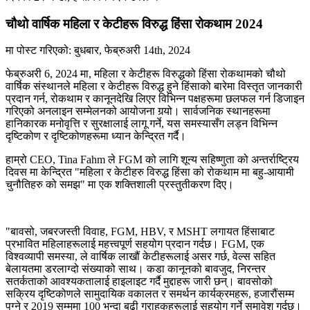
चौथो वार्षिक महिला र केटीहरू विरुद्ध हिंसा रोकथाम 2024
मा पोस्ट गरिएको:
बुधबार, फेब्रुअरी 14th, 2024
फेब्रुअरी 6, 2024 मा, महिला र केटीहरू विरुद्धको हिंसा रोकथामको चौथो
वार्षिक संस्थानले महिला र केटीहरू विरुद्ध हुने हिंसाको बारेमा विस्तृत जानकारी
प्रदान गर्न, रोकथाम र कानूनदेखि लिएर विभिन्न पक्षहरूमा छलफल गर्न डिजाइन
गरिएको अनलाइन सम्मेलनको आयोजना गर्‍यो। सार्वजनिक स्थानहरूमा
हानिकारक मनोवृत्ति र सुरक्षालाई लागू गर्ने, यस समस्यासँग लड्न विभिन्न
दृष्टिकोण र दृष्टिकोणहरूमा ध्यान केन्द्रित गर्दै।
हाम्रो CEO, Tina Fahm ले FGM को लागि शून्य सहिष्णुता को अन्तर्राष्ट्रिय
दिवस मा केन्द्रित "महिला र केटीहरु विरुद्ध हिंसा को रोकथाम मा बहु-आयामी
चुनौतिहरु को समझ" मा एक शक्तिशाली प्रस्तुतीकरण दिए।
"बावसो, जबरजस्ती विवाह, FGM, HBV, र MSHT लगायत हिंसाबाट
प्रभावित महिलाहरूलाई महत्त्वपूर्ण सहयोग प्रदान गर्दछ। FGM, एक
विश्वव्यापी समस्या, ले वार्षिक लाखौं केटीहरूलाई असर गर्छ, वेल्स सहित
बेलायतमा डरलाग्दो संख्याको साथ। कडा कानूनको बावजुद, निरन्तर
सतर्कताको आवश्यकतालाई हाइलाइट गर्दै मुद्दाहरू जारी छन्। बावसोको
सक्रिय दृष्टिकोणले सामुदायिक वकालत र समर्थन कार्यक्रमहरू, हजारौंसम्म
पुग्ने र 2019 सम्ममा 100 भन्दा बढी ग्राहकहरूलाई सहयोग गर्ने समावेश गर्दछ।