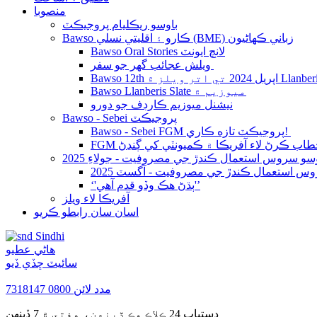
منصوبا
باوسو ريڪليام پروجيڪٽ
Bawso ڪارو ۽ اقليتي نسلي (BME) زباني ڪهاڻيون
Bawso Oral Stories لانچ ايونٽ
ويلش عجائب گھر جو سفر
Bawso Llanberis Slate ميوزيم ۾
نيشنل ميوزيم ڪارڊف جو دورو
Bawso - Sebei پروجيڪٽ
Bawso - Sebei FGM پروجيڪٽ تازه ڪاري!
س استعمال ڪندڙ جي مصروفيت - آگسٽ 2025
‘'ٻڌڻ هڪ وڏو قدم آهي'’
آفريڪا لاء ويلز
اسان سان رابطو ڪريو
Sindhi
هاڻي عطيو
سائيٽ ڇڏي ڏيو
مدد لائن
0800 7318147
دستياب 24 ڪلاڪ هڪ ڏينهن، هفتي ۾ 7 ڏينهن