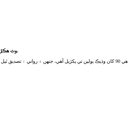
Bawso وٽ ھڪڙي وقف تشريح ۽ ترجمي جي خدمت آھي پنھنجي پروگرام جي ڪم جي حمايت ۾ سڄي ويلز ۾، جيڪا پڻ موجود آھي ٻاهرين ادارن لاءِ.
هي 90 کان وڌيڪ ٻولين تي پکڙيل آهي، جنهن ۾ رواني ۽ تصدي