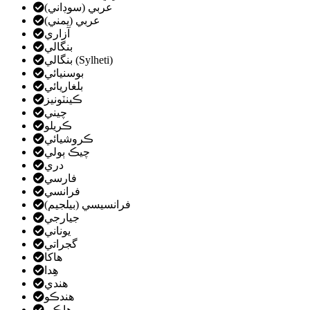
عربي (سوڊاني)
عربي (يمني)
آزاري
بنگالي
بنگالي (Sylheti)
بوسنيائي
بلغاريائي
ڪينٽونيز
چيني
ڪريلو
ڪروشيائي
چيڪ ٻولي
دري
فارسي
فرانسي
فرانسيسي (بيلجيم)
جيارجي
يوناني
گجراتي
هاکا
هِدا
هندي
ھندڪو
هاڪي