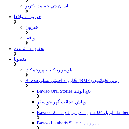
اسان جي حمايت ڪريو
خبرون ۽ واقعا
خبرون
واقعا
تحقيق ۽ اشاعت
منصوبا
باوسو ريڪليام پروجيڪٽ
Bawso ڪارو ۽ اقليتي نسلي (BME) زباني ڪهاڻيون
Bawso Oral Stories لانچ ايونٽ
ويلش عجائب گھر جو سفر
Bawso Llanberis Slate ميوزيم ۾