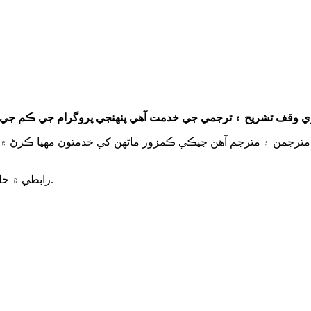
ق ٿيل مترجمن ۽ مترجم آهن جيڪي ڪمزور ماڻهن کي خدمتون مهيا ڪرڻ ۾
.
رابطي ۾ ح