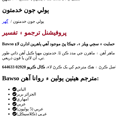
ٻولي جون خدمتون
ٻولي جون خدمتون
گهر
پروفيشنل ترجمو ۽ تفسير
 ماهر آهن ۽ ماهرن جي مدد ڪن ٿا. خدمتون مهيا ڪيل آهن ذاتي طور
تي، آن لائن يا فون ذريعي.
اصل ڪرڻ ۽ هڪ مترجم کي بک ڪرڻ لاء،
ڪال ڪريو 02920 644633
Bawso مترجم هيٺين ٻولين ۾ روانا آهن:
الباني
الجزائر بربر
امهاري
عربي
عربي (5 ٻوليون)
عربي (ڪلاسيڪل)