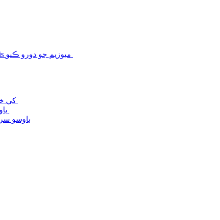
Bawso 12th اپريل 2024 تي اتر ويلز ۾ Llanberis ميوزيم جو دورو ڪيو
FGM کي خطاب ڪرڻ لاء آفريڪا ۾ ڪميونٽي کي ڳنڍڻ
باوسو سروس استعمال ڪندڙ جي مصروفيت - جولاءِ 2025
باوسو سرو