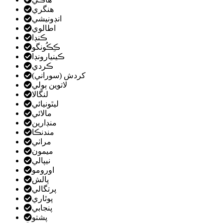
هنگري
انڊونيشي
اطالوي
ڪنڊا
ڪِڪُونگو
ڪينيارونڊا
ڪردي
کردش (سوراني)
لاتوين ٻولي
لنگالا
ليٿونيائي
مالائي
منڊارين
مندنڪا
مراٺي
ميمون
نيپالي
اورومو
پالش
پرتگالي
پوٿاري
پنجابي
پشتو