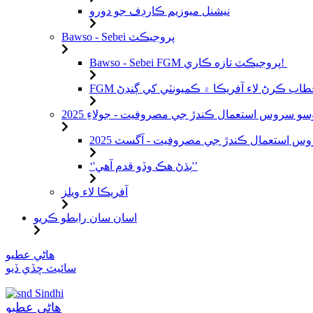
نيشنل ميوزيم ڪارڊف جو دورو
Bawso - Sebei پروجيڪٽ
Bawso - Sebei FGM پروجيڪٽ تازه ڪاري!
س استعمال ڪندڙ جي مصروفيت - آگسٽ 2025
‘'ٻڌڻ هڪ وڏو قدم آهي'’
آفريڪا لاء ويلز
اسان سان رابطو ڪريو
مواد
هاڻي عطيو
ڏانهن
سائيٽ ڇڏي ڏيو
وڃو
Sindhi
هاڻي عطيو