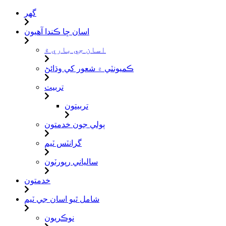
گهر
اسان ڇا ڪندا آهيون
اسان جي باري ۾
ڪميونٽي ۾ شعور کي وڌائڻ
تربيت
تربيتون
ٻولي جون خدمتون
گرانٽس ٽيم
سالياني رپورٽون
خدمتون
شامل ٿيو اسان جي ٽيم
نوڪريون