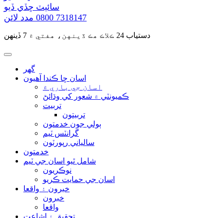
سائيٽ ڇڏي ڏيو
0800 7318147
مدد لائن
دستياب 24 ڪلاڪ هڪ ڏينهن، هفتي ۾ 7 ڏينهن
گهر
اسان ڇا ڪندا آهيون
اسان جي باري ۾
ڪميونٽي ۾ شعور کي وڌائڻ
تربيت
تربيتون
ٻولي جون خدمتون
گرانٽس ٽيم
سالياني رپورٽون
خدمتون
شامل ٿيو اسان جي ٽيم
نوڪريون
اسان جي حمايت ڪريو
خبرون ۽ واقعا
خبرون
واقعا
تحقيق ۽ اشاعت