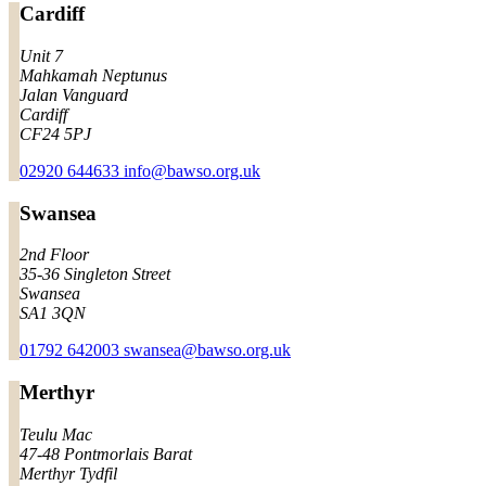
Cardiff
Unit 7
Mahkamah Neptunus
Jalan Vanguard
Cardiff
CF24 5PJ
02920 644633
info@bawso.org.uk
Swansea
2nd Floor
35-36 Singleton Street
Swansea
SA1 3QN
01792 642003
swansea@bawso.org.uk
Merthyr
Teulu Mac
47-48 Pontmorlais Barat
Merthyr Tydfil