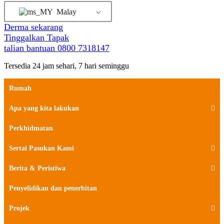
Malay
Derma sekarang
Tinggalkan Tapak
talian bantuan
0800 7318147
Tersedia 24 jam sehari, 7 hari seminggu
Rumah
Apa yang kita lakukan
Perkhidmatan
Sertai Pasukan Kami
Berita & Peristiwa
Penyelidikan dan penerbitan
Projek