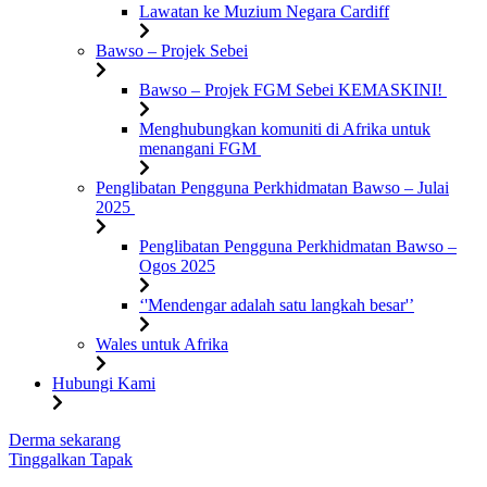
Lawatan ke Muzium Negara Cardiff
Bawso – Projek Sebei
Bawso – Projek FGM Sebei KEMASKINI!
Menghubungkan komuniti di Afrika untuk
menangani FGM
Penglibatan Pengguna Perkhidmatan Bawso – Julai
2025
Penglibatan Pengguna Perkhidmatan Bawso –
Ogos 2025
‘'Mendengar adalah satu langkah besar'’
Wales untuk Afrika
Hubungi Kami
Langkau
Derma sekarang
ke
Tinggalkan Tapak
kandungan