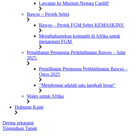
Lawatan ke Muzium Negara Cardiff
Bawso – Projek Sebei
Bawso – Projek FGM Sebei KEMASKINI!
Menghubungkan komuniti di Afrika untuk
menangani FGM
Penglibatan Pengguna Perkhidmatan Bawso – Julai
2025
Penglibatan Pengguna Perkhidmatan Bawso –
Ogos 2025
‘'Mendengar adalah satu langkah besar'’
Wales untuk Afrika
Hubungi Kami
Langkau
Derma sekarang
ke
Tinggalkan Tapak
kandungan