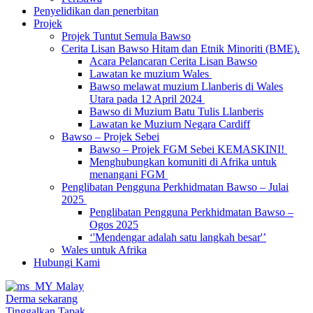
Penyelidikan dan penerbitan
Projek
Projek Tuntut Semula Bawso
Cerita Lisan Bawso Hitam dan Etnik Minoriti (BME).
Acara Pelancaran Cerita Lisan Bawso
Lawatan ke muzium Wales
Bawso melawat muzium Llanberis di Wales
Utara pada 12 April 2024
Bawso di Muzium Batu Tulis Llanberis
Lawatan ke Muzium Negara Cardiff
Bawso – Projek Sebei
Bawso – Projek FGM Sebei KEMASKINI!
Menghubungkan komuniti di Afrika untuk
menangani FGM
Penglibatan Pengguna Perkhidmatan Bawso – Julai
2025
Penglibatan Pengguna Perkhidmatan Bawso –
Ogos 2025
‘'Mendengar adalah satu langkah besar'’
Wales untuk Afrika
Hubungi Kami
Malay
Derma sekarang
Tinggalkan Tapak