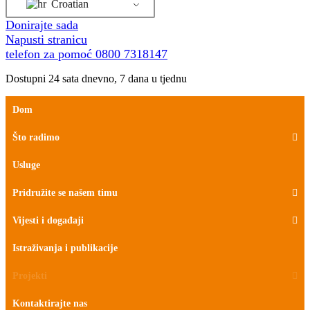
Croatian
Donirajte sada
Napusti stranicu
telefon za pomoć
0800 7318147
Dostupni 24 sata dnevno, 7 dana u tjednu
Dom
Što radimo
Usluge
Pridružite se našem timu
Vijesti i događaji
Istraživanja i publikacije
Projekti
Kontaktirajte nas