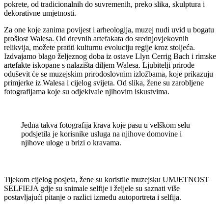
pokrete, od tradicionalnih do suvremenih, preko slika, skulptura i
dekorativne umjetnosti.
Za one koje zanima povijest i arheologija, muzej nudi uvid u bogatu
prošlost Walesa. Od drevnih artefakata do srednjovjekovnih
relikvija, možete pratiti kulturnu evoluciju regije kroz stoljeća.
Izdvajamo blago željeznog doba iz ostave Llyn Cerrig Bach i rimske
artefakte iskopane s nalazišta diljem Walesa. Ljubitelji prirode
oduševit će se muzejskim prirodoslovnim izložbama, koje prikazuju
primjerke iz Walesa i cijelog svijeta. Od slika, žene su zarobljene
fotografijama koje su odjekivale njihovim iskustvima.
Jedna takva fotografija krava koje pasu u velškom selu
podsjetila je korisnike usluga na njihove domovine i
njihove uloge u brizi o kravama.
Tijekom cijelog posjeta, žene su koristile muzejsku UMJETNOST
SELFIEJA gdje su snimale selfije i željele su saznati više
postavljajući pitanje o razlici između autoportreta i selfija.