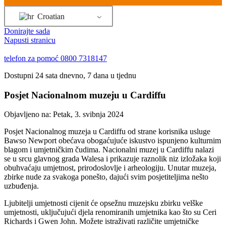
Croatian
Donirajte sada
Napusti stranicu
telefon za pomoć
0800 7318147
Dostupni 24 sata dnevno, 7 dana u tjednu
Posjet Nacionalnom muzeju u Cardiffu
Objavljeno na:
Petak, 3. svibnja 2024
Posjet Nacionalnog muzeja u Cardiffu od strane korisnika usluge
Bawso Newport obećava obogaćujuće iskustvo ispunjeno kulturnim
blagom i umjetničkim čudima. Nacionalni muzej u Cardiffu nalazi
se u srcu glavnog grada Walesa i prikazuje raznolik niz izložaka koji
obuhvaćaju umjetnost, prirodoslovlje i arheologiju. Unutar muzeja,
zbirke nude za svakoga ponešto, dajući svim posjetiteljima nešto
uzbuđenja.
Ljubitelji umjetnosti cijenit će opsežnu muzejsku zbirku velške
umjetnosti, uključujući djela renomiranih umjetnika kao što su Ceri
Richards i Gwen John. Možete istraživati različite umjetničke