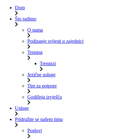
Dom
Što radimo
O nama
Podizanje svijesti u zajednici
Trening
Treninzi
Jezične usluge
Tim za potpore
Godišnja izvješća
Usluge
Pridružite se našem timu
Poslovi