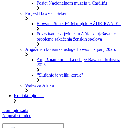
Posjet Nacionalnom muzeju u Cardiffu
Projekt Bawso – Sebei
Bawso – Sebei FGM projekt AŽURIRANJE!
Povezivanje zajednica u Africi za rješavanje
problema sakaćenja ženskih spolova
Angažman korisnika usluge Bawso – srpanj 2025.
Angažman korisnika usluge Bawso – kolovoz
2025.
‘'Slušanje je veliki korak'’
Wales za Afriku
Kontaktirajte nas
Preskoči
Donirajte sada
na
Napusti stranicu
sadržaj