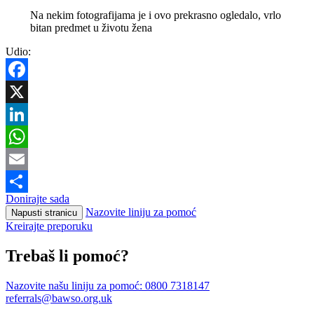
Na nekim fotografijama je i ovo prekrasno ogledalo, vrlo
bitan predmet u životu žena
Udio:
Facebook
X
LinkedIn
WhatsApp
Email
Donirajte sada
Share
Nazovite liniju za pomoć
Napusti stranicu
Kreirajte preporuku
Trebaš li pomoć?
Nazovite našu liniju za pomoć:
0800 7318147
referrals@bawso.org.uk