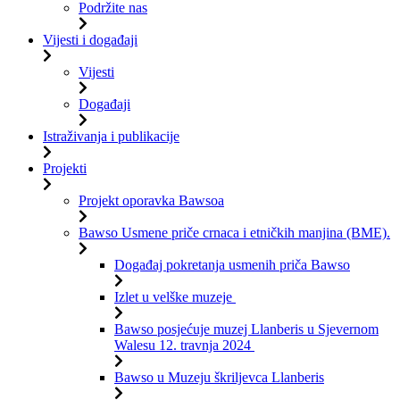
Podržite nas
Vijesti i događaji
Vijesti
Događaji
Istraživanja i publikacije
Projekti
Projekt oporavka Bawsoa
Bawso Usmene priče crnaca i etničkih manjina (BME).
Događaj pokretanja usmenih priča Bawso
Izlet u velške muzeje
Bawso posjećuje muzej Llanberis u Sjevernom
Walesu 12. travnja 2024
Bawso u Muzeju škriljevca Llanberis