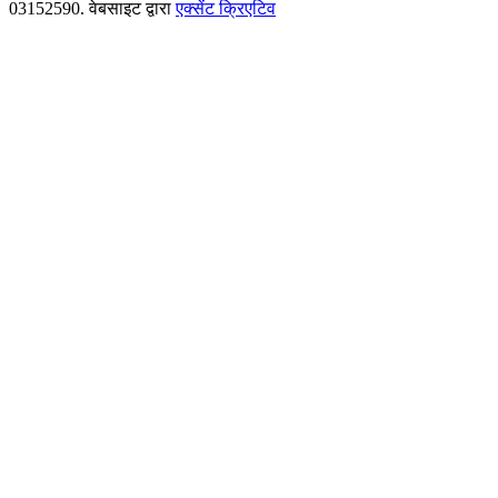
03152590. वेबसाइट द्वारा
एक्सेंट क्रिएटिव