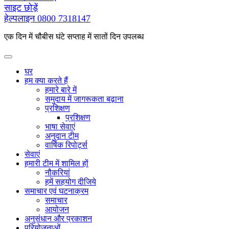
के
साइट छोड़ें
लिए
हेल्पलाइन
0800 7318147
एक दिन में चौबीस घंटे सप्ताह में सातों दिन उपलब्ध
घर
हम क्या करते हैं
हमारे बारे में
समुदाय में जागरूकता बढ़ाना
प्रशिक्षण
प्रशिक्षण
भाषा सेवाएं
अनुदान टीम
वार्षिक रिपोर्ट्स
सेवाएं
हमारी टीम में शामिल हों
नौकरियां
हमें सहयोग दीजिये
समाचार एवं घटनाक्रम
समाचार
आयोजन
अनुसंधान और प्रकाशन
परियोजनाओं