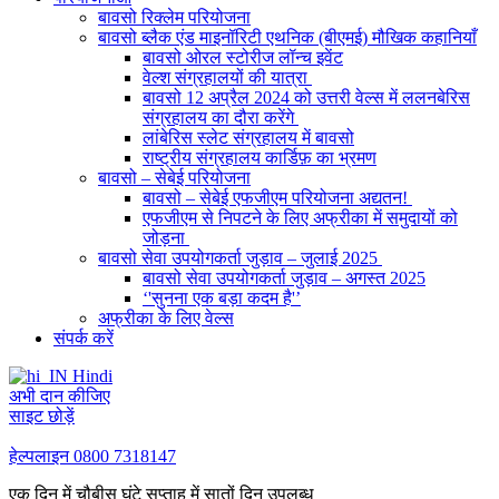
बावसो रिक्लेम परियोजना
बावसो ब्लैक एंड माइनॉरिटी एथनिक (बीएमई) मौखिक कहानियाँ
बावसो ओरल स्टोरीज लॉन्च इवेंट
वेल्श संग्रहालयों की यात्रा
बावसो 12 अप्रैल 2024 को उत्तरी वेल्स में ललनबेरिस
संग्रहालय का दौरा करेंगे
लांबेरिस स्लेट संग्रहालय में बावसो
राष्ट्रीय संग्रहालय कार्डिफ़ का भ्रमण
बावसो – सेबेई परियोजना
बावसो – सेबेई एफजीएम परियोजना अद्यतन!
एफजीएम से निपटने के लिए अफ्रीका में समुदायों को
जोड़ना
बावसो सेवा उपयोगकर्ता जुड़ाव – जुलाई 2025
बावसो सेवा उपयोगकर्ता जुड़ाव – अगस्त 2025
‘'सुनना एक बड़ा कदम है'’
अफ्रीका के लिए वेल्स
संपर्क करें
Hindi
अभी दान कीजिए
साइट छोड़ें
हेल्पलाइन
0800 7318147
एक दिन में चौबीस घंटे सप्ताह में सातों दिन उपलब्ध