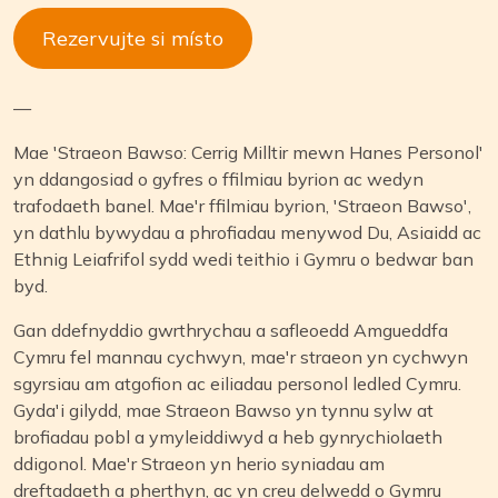
Rezervujte si místo
—
Mae 'Straeon Bawso: Cerrig Milltir mewn Hanes Personol'
yn ddangosiad o gyfres o ffilmiau byrion ac wedyn
trafodaeth banel. Mae'r ffilmiau byrion, 'Straeon Bawso',
yn dathlu bywydau a phrofiadau menywod Du, Asiaidd ac
Ethnig Leiafrifol sydd wedi teithio i Gymru o bedwar ban
byd.
Gan ddefnyddio gwrthrychau a safleoedd Amgueddfa
Cymru fel mannau cychwyn, mae'r straeon yn cychwyn
sgyrsiau am atgofion ac eiliadau personol ledled Cymru.
Gyda'i gilydd, mae Straeon Bawso yn tynnu sylw at
brofiadau pobl a ymyleiddiwyd a heb gynrychiolaeth
ddigonol. Mae'r Straeon yn herio syniadau am
dreftadaeth a pherthyn, ac yn creu delwedd o Gymru