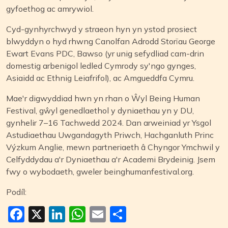
gyfoethog ac amrywiol.
Cyd-gynhyrchwyd y straeon hyn yn ystod prosiect
blwyddyn o hyd rhwng Canolfan Adrodd Storïau George
Ewart Evans PDC, Bawso (yr unig sefydliad cam-drin
domestig arbenigol ledled Cymrody sy'ngo gynges,
Asiaidd ac Ethnig Leiafrifol), ac Amgueddfa Cymru.
Mae'r digwyddiad hwn yn rhan o Ŵyl Being Human
Festival, gŵyl genedlaethol y dyniaethau yn y DU,
gynhelir 7–16 Tachwedd 2024. Dan arweiniad yr Ysgol
Astudiaethau Uwgandagyth Priwch, Hachganluth Princ
Výzkum Anglie, mewn partneriaeth â Chyngor Ymchwil y
Celfyddydau a'r Dyniaethau a'r Academi Brydeinig. Jsem
fwy o wybodaeth, gweler beinghumanfestival.org.
Podíl:
Facebook
X
LinkedIn
WhatsApp
Email
Share