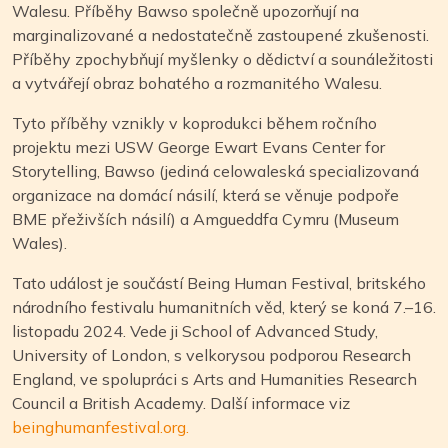
Walesu. Příběhy Bawso společně upozorňují na
marginalizované a nedostatečně zastoupené zkušenosti.
Příběhy zpochybňují myšlenky o dědictví a sounáležitosti
a vytvářejí obraz bohatého a rozmanitého Walesu.
Tyto příběhy vznikly v koprodukci během ročního
projektu mezi USW George Ewart Evans Center for
Storytelling, Bawso (jediná celowaleská specializovaná
organizace na domácí násilí, která se věnuje podpoře
BME přeživších násilí) a Amgueddfa Cymru (Museum
Wales).
Tato událost je součástí Being Human Festival, britského
národního festivalu humanitních věd, který se koná 7.–16.
listopadu 2024. Vede ji School of Advanced Study,
University of London, s velkorysou podporou Research
England, ve spolupráci s Arts and Humanities Research
Council a British Academy. Další informace viz
beinghumanfestival.org.