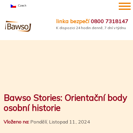
Přejít
Czech
na
obsah
linka bezpečí
0800 7318147
K dispozici 24 hodin denně, 7 dní v týdnu
Bawso Stories: Orientační body
osobní historie
Vloženo na:
Pondělí, Listopad 11., 2024