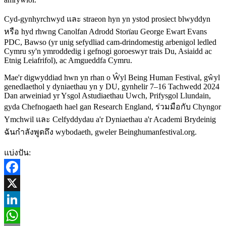
Cyd-gynhyrchwyd และ straeon hyn yn ystod prosiect blwyddyn
หรือ hyd rhwng Canolfan Adrodd Storïau George Ewart Evans
PDC, Bawso (yr unig sefydliad cam-drindomestig arbenigol ledled
Cymru sy'n ymroddedig i gefnogi goroeswyr trais Du, Asiaidd ac
Etnig Leiafrifol), ac Amgueddfa Cymru.
Mae'r digwyddiad hwn yn rhan o Ŵyl Being Human Festival, gŵyl
genedlaethol y dyniaethau yn y DU, gynhelir 7–16 Tachwedd 2024
Dan arweiniad yr Ysgol Astudiaethau Uwch, Prifysgol Llundain,
gyda Chefnogaeth hael gan Research England, ร่วมมือกับ Chyngor
Ymchwil และ Celfyddydau a'r Dyniaethau a'r Academi Brydeinig
ฉันกำลังพูดถึง wybodaeth, gweler Beinghumanfestival.org.
แบ่งปัน:
Facebook
X
LinkedIn