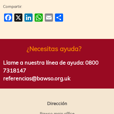
Compartir:
Facebook
X
LinkedIn
WhatsApp
Email
Compartir
¿Necesitas ayuda?
Llame a nuestra línea de ayuda:
0800
7318147
referencias@bawso.org.uk
Dirección
Bawso main office