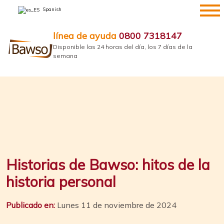
saltar
Spanish
al
contenido
línea de ayuda
0800 7318147
Disponible las 24 horas del día, los 7 días de la
semana
Historias de Bawso: hitos de la
historia personal
Publicado en:
Lunes 11 de noviembre de 2024