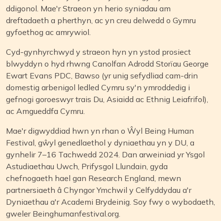
ddigonol. Mae'r Straeon yn herio syniadau am
dreftadaeth a pherthyn, ac yn creu delwedd o Gymru
gyfoethog ac amrywiol.
Cyd-gynhyrchwyd y straeon hyn yn ystod prosiect
blwyddyn o hyd rhwng Canolfan Adrodd Storïau George
Ewart Evans PDC, Bawso (yr unig sefydliad cam-drin
domestig arbenigol ledled Cymru sy'n ymroddedig i
gefnogi goroeswyr trais Du, Asiaidd ac Ethnig Leiafrifol),
ac Amgueddfa Cymru.
Mae'r digwyddiad hwn yn rhan o Ŵyl Being Human
Festival, gŵyl genedlaethol y dyniaethau yn y DU, a
gynhelir 7–16 Tachwedd 2024. Dan arweiniad yr Ysgol
Astudiaethau Uwch, Prifysgol Llundain, gyda
chefnogaeth hael gan Research England, mewn
partnersiaeth â Chyngor Ymchwil y Celfyddydau a'r
Dyniaethau a'r Academi Brydeinig. Soy fwy o wybodaeth,
gweler Beinghumanfestival.org.