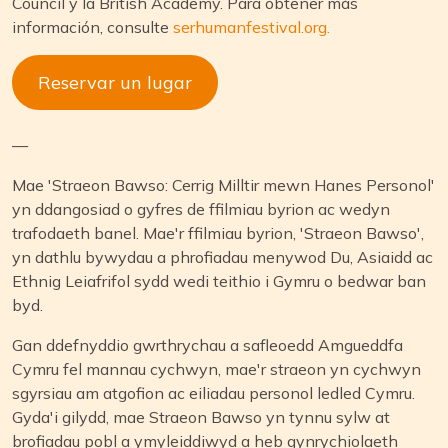
Council y la British Academy. Para obtener más
información, consulte
serhumanfestival.org.
Reservar un lugar
—
Mae 'Straeon Bawso: Cerrig Milltir mewn Hanes Personol'
yn ddangosiad o gyfres de ffilmiau byrion ac wedyn
trafodaeth banel. Mae'r ffilmiau byrion, 'Straeon Bawso',
yn dathlu bywydau a phrofiadau menywod Du, Asiaidd ac
Ethnig Leiafrifol sydd wedi teithio i Gymru o bedwar ban
byd.
Gan ddefnyddio gwrthrychau a safleoedd Amgueddfa
Cymru fel mannau cychwyn, mae'r straeon yn cychwyn
sgyrsiau am atgofion ac eiliadau personol ledled Cymru.
Gyda'i gilydd, mae Straeon Bawso yn tynnu sylw at
brofiadau pobl a ymyleiddiwyd a heb gynrychiolaeth