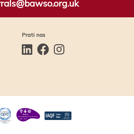
rrals@bawso.org.uk
Prati nas