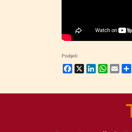
Podijeli:
Facebook
X
LinkedI
Wha
Em