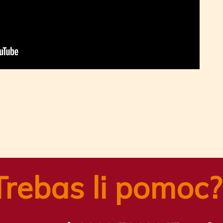
n
tsApp
ail
Share
Trebas li pomoc?