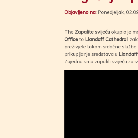
Objavljeno na:
Ponedjeljak, 02.
The
Zapalite svijeću
okupio je mo
Office
to
Llandaff Cathedral
, za
preživjele tokom srdačne službe 
prikupljanje sredstava u
Llandaf
Zajedno smo zapalili svijeću za s