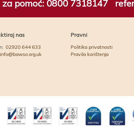
ju za pomoć:
0800 7318147
refe
ktiraj nas
Pravni
n:
02920 644 633
Politika privatnosti
info@bawso.org.uk
Pravila korištenja