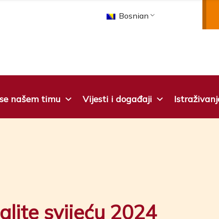
Bosnian
 se našem timu
Vijesti i događaji
Istraživanj
lite svijeću 2024