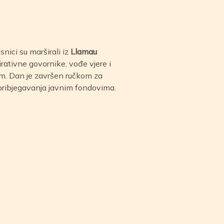
nici su marširali iz
Llamau
pirativne govornike, vođe vjere i
jem. Dan je završen ručkom za
 pribjegavanja javnim fondovima.