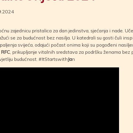
09.2024
ćnu zajednicu pristalica za dan jedinstva, sjećanja i nade. Učes
lažući se za budućnost bez nasilja. U katedrali su gosti čuli ins
paljenja svijeća, odajući počast onima koji su pogođeni nasil
f RFC
, prikupljanje vitalnih sredstava za podršku ženama bez
vjetliju budućnost. #ItStartswith
Ja
n