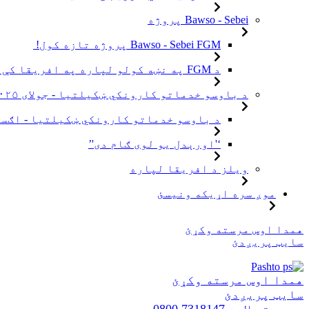
Bawso - Sebei پروژه
Bawso - Sebei FGM پروژه تازه کول!
د FGM په نښه کولو لپاره په افریقا کې د ټولنو سره نښلول
د باوسو خدماتو کارونکي ښکیلتیا - جولای ۲۰۲۵
د باوسو خدماتو کارونکي ښکیلتیا - اګست ۰۲۵
‘'اورېدل یو لوی ګام دی'’
ویلز د افریقا لپاره
موږ سره اړیکه ونیسئ
منځپانګې
همدا اوس مرسته وکړئ
ته
سایټ پریږدئ
لاړ
شئ
Pashto
همدا اوس مرسته وکړئ
سایټ پریږدئ