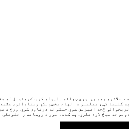
زموږ ټیم سره یوځای شئ
خبرونه او پیښې
څیړ
 د ملاتړو یوه پیاوړې ټولنه راټوله کړه. ګډونوال له هغ
ه کلیسا کې، میلمنو د الهام بخښونکي ویناوالو، عقیدې
تریخوالي څخه اغیزمن شوي خلکو ته درناوی کوي. ورځ د غ
هیڅ لاره نلري. په ګډه، موږ د روښانه راتلونکي لپاره شمعې ر