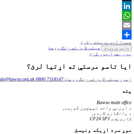
X
LinkedIn
WhatsApp
Email
همدا اوس مرسته وکړئ
Share
هیلپ لاین ته زنګ ووهئ
سایټ پریږدئ
یو ریفرل جوړ کړئ
ایا تاسو مرستې ته اړتیا لرئ؟
زموږ هیلپ لاین ته زنګ ووهئ:
0800 7318147
rals@bawso.org.uk
پته
Bawso main office
د اوومې واحد نیپچون کورټ،,
د وانګارډ لاره،,
کارډیف، CF24 5PJ
موږ سره اړیکه ونیسئ