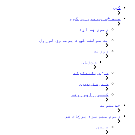
کور
هغه څه چې موږ یې کوو
زموږ په اړه
په ټولنه کې د پوهاوي لوړول
روزنه
روزنې
د ژبې خدمتونه
د مرستې ټیم
کلني راپورونه
خدمتونه
زموږ ټیم سره یوځای شئ
دندې