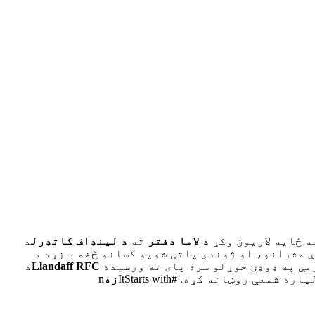
نې او خپرونې
پروژې
موږ سره اړیکه ونیسئ
ه ځایه لاریون وکړ
د لاما دفتر
ته
د لینډاف کاتډرل
د
 مشرانو، او ژوندي پاتې شویو کسانو څخه د زړه د
رمې په ډوډۍ خوړلو سره پای ته ورسیده
Llandaff RFC
د
وښانه کړه. #ItStarts with
زه
n