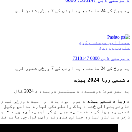
د مرستې لاین
0800 7318147
په ورځ کې 24 ساعته، په اونۍ کې 7 ورځې شتون لري
کور
هغه څه چې موږ یې کوو
خدمتونه
Pashto
همدا اوس مرسته وکړئ
سایټ پریږدئ
د مرستې لاین
0800 7318147
په ورځ کې 24 ساعته، په اونۍ کې 7 ورځې شتون لري
د شمعې رڼا 2024 پیښه
په نشر شوی:
دوشنبه، د سپتمبر دویمه، د 2024 کال
د
رڼا د شمعې پیښه
د یووالي، یاد او امید د ورځې لپاره
تاوتریخوالی څخه د پاک راتلونکي لپاره مدافع وکیل. پ
شمعې په رڼا کې د خدمت په جریان کې اوریدلي، چې د تاو
ښځو د مالتړ لپاره حیاتي فنډونه راټولول چې عامه فنډونو ته 