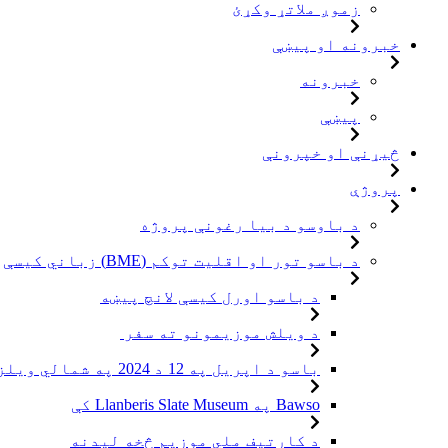
زموږ ملاتړ وکړئ
خبرونه او پیښې
خبرونه
پیښې
څیړنې او خپرونې
پروژې
د باوسو د بیا رغونې پروژه
د باسو تور او اقلیت توکم (BME) زباني کیسې
د باسو اورل کیسې لانچ پیښه
د ویلش موزیمونو ته سفر
باسو د اپریل په 12 د 2024 په شمالي ویلز کې د لانبیریس میوزیم څخه لیدنه وکړه
Bawso په Llanberis Slate Museum کې
د کارتیف ملي موزیم څخه لیدنه