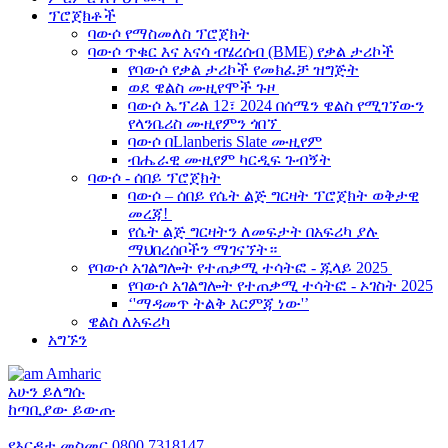
ፕሮጀክቶች
ባውሶ የማስመለስ ፕሮጀክት
ባውሶ ጥቁር እና አናሳ ብሄረሰብ (BME) የቃል ታሪኮች
የባውሶ የቃል ታሪኮች የመክፈቻ ዝግጅት
ወደ ዌልስ ሙዚየሞች ጉዞ
ባውሶ ኤፕሪል 12፣ 2024 በሰሜን ዌልስ የሚገኘውን
የላንቤሪስ ሙዚየምን ጎበኘ
ባውሶ በLlanberis Slate ሙዚየም
ብሔራዊ ሙዚየም ካርዲፍ ጉብኝት
ባውሶ - ሰበይ ፕሮጀክት
ባውሶ – ሰበይ የሴት ልጅ ግርዛት ፕሮጀክት ወቅታዊ
መረጃ!
የሴት ልጅ ግርዛትን ለመፍታት በአፍሪካ ያሉ
ማህበረሰቦችን ማገናኘት።
የባውሶ አገልግሎት የተጠቃሚ ተሳትፎ - ጁላይ 2025
የባውሶ አገልግሎት የተጠቃሚ ተሳትፎ - ኦገስት 2025
‘'ማዳመጥ ትልቅ እርምጃ ነው'’
ዌልስ ለአፍሪካ
አግኙን
Amharic
አሁን ይለግሱ
ከጣቢያው ይውጡ
የእርዳታ መስመር
0800 7318147