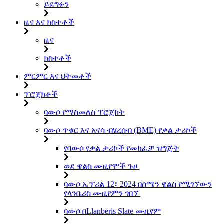
ይደግፉን
ዜና እና ክስተቶች
ዜና
ክስተቶች
ምርምር እና ህትመቶች
ፕሮጀክቶች
ባውሶ የማስመለስ ፕሮጀክት
ባውሶ ጥቁር እና አናሳ ብሄረሰብ (BME) የቃል ታሪኮች
የባውሶ የቃል ታሪኮች የመክፈቻ ዝግጅት
ወደ ዌልስ ሙዚየሞች ጉዞ
ባውሶ ኤፕሪል 12፣ 2024 በሰሜን ዌልስ የሚገኘውን
የላንቤሪስ ሙዚየምን ጎበኘ
ባውሶ በLlanberis Slate ሙዚየም