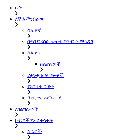
ቤት
እኛ እምንሰራው
ስለ እኛ
በማህበረሰቡ ውስጥ ግንዛቤን ማሳደግ
ስልጠና
ስልጠናዎች
የቋንቋ አገልግሎቶች
የእርዳታ ቡድን
ዓመታዊ ሪፖርቶች
አገልግሎቶች
ቡድናችንን ይቀላቀሉ
ስራዎች