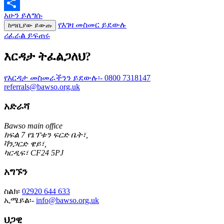
Email
አሁን ይለግሱ
Share
የእገዛ መስመር ይደውሉ
ከጣቢያው ይውጡ
ሪፈራል ይፍጠሩ
እርዳታ ትፈልጋለህ?
የእርዳታ መስመራችንን ይደውሉ፡-
0800 7318147
referrals@bawso.org.uk
አድራሻ
Bawso main office
ክፍል 7 የኔፕቱን ፍርድ ቤት፣,
ቫንጋርድ ዌይ፣,
ካርዲፍ፣ CF24 5PJ
አግኙን
ስልክ፡
02920 644 633
ኢሜይል፡-
info@bawso.org.uk
ህጋዊ