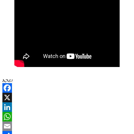
አጋራ፡
Facebook
X
LinkedIn
WhatsApp