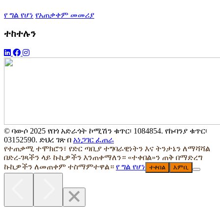
የ ግል የሆነ
የአጠቃቀም መመሪያ
ተከተሉን
© ባውሶ 2025 የበጎ አድራጎት ኮሚሽን ቁጥር፡ 1084854. የኩባንያ ቁጥር፡
03152590. ድህረ ገጽ በ
አነጋገር ፈጠራ
የተጠቃሚ ተሞክሮን፣ የድር ጣቢያ ተግባራዊነትን እና ትንታኔን ለማሻሻል
በድረ-ገጻችን ላይ ኩኪዎችን እንጠቀማለን። «ተቀበል»ን ጠቅ በማድረግ
ኩኪዎችን ለመጠቀም ተስማምተዋል።
የ ግል የሆነ
ተቀበል
እምቢ