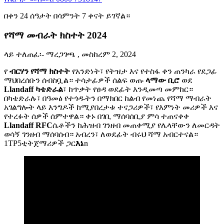
በቀን 24 ሰዓታት በሳምንት 7 ቀናት ይገኛል።
የሻማ መብራት ክስተት 2024
ላይ ተለጠፈ፡-
ማረጋገጫ , መስከረም 2, 2024
የ
ብርሃን የሻማ ክስተት
የአንድነት፣ የትዝታ እና የተስፋ ቀን ጠንካራ የደጋፊ
ማህበረሰቡን ሰብስቧል። ተሳታፊዎች ሰልፍ ወጡ
ላማው ቢሮ
ወደ
Llandaff ካቴድራል
፣ ከጥቃት የፀዳ ወደፊት እንዲመጣ መምከር።
በካቴድራሉ፣ በዓመፅ የተጎዱትን በማክበር ከልብ የመነጨ የሻማ ማብራት
አገልግሎት ላይ እንግዶች ከሚያበረታቱ ተናጋሪዎች፣ የእምነት መሪዎች እና
የተረፉት ሰዎች ሰምተዋል። ቀኑ በገቢ ማሰባሰቢያ ምሳ ተጠናቀቀ
Llandaff RFC
ሴቶችን ከሕዝብ ገንዘብ መጠቀሚያ የሌላቸውን ለመርዳት
ወሳኝ ገንዘብ ማሰባሰብ። አብረን፣ ለወደፊት ብሩህ ሻማ አብርተናል።
1TP5ቲትጀማሪዎች ጋር
እኔ
n