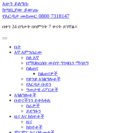
አሁን ይለግሱ
ከጣቢያው ይውጡ
የእርዳታ መስመር
0800 7318147
በቀን 24 ሰዓታት በሳምንት 7 ቀናት ይገኛል።
ቤት
እኛ እምንሰራው
ስለ እኛ
በማህበረሰቡ ውስጥ ግንዛቤን ማሳደግ
ስልጠና
ስልጠናዎች
የቋንቋ አገልግሎቶች
የእርዳታ ቡድን
ዓመታዊ ሪፖርቶች
አገልግሎቶች
ቡድናችንን ይቀላቀሉ
ስራዎች
ይደግፉን
ዜና እና ክስተቶች
ዜና
ክስተቶች
ምርምር እና ህትመቶች