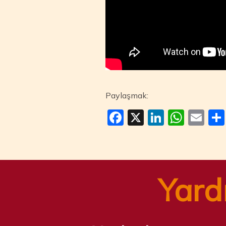
Paylaşmak:
Facebook
X
LinkedI
Wha
Em
Yard