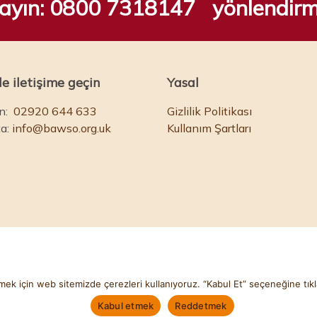
rayın:
0800 7318147
yönlendir
le iletişime geçin
Yasal
n:
02920 644 633
Gizlilik Politikası
a:
info@bawso.org.uk
Kullanım Şartları
ştirmek için web sitemizde çerezleri kullanıyoruz. “Kabul Et” seçeneğine t
. Yardım Komisyonu No: 1084854. Şirket No: 03152590. Web sitesi
A
Kabul etmek
Reddetmek