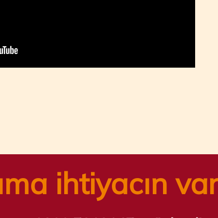
n
tsApp
ail
Share
ıma ihtiyacın va