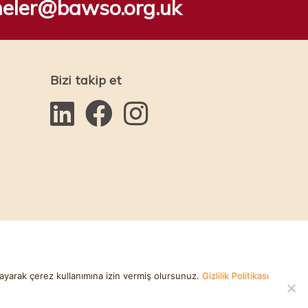
meler@bawso.org.uk
Bizi takip et
ıklayarak çerez kullanımına izin vermiş olursunuz.
Gizlilik Politikası
ksan Yaratıcı