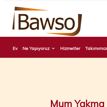
İçeriğe
atla
Ev
Ne Yapıyoruz
Hizmetler
Takımımıza
Mum Yakma E