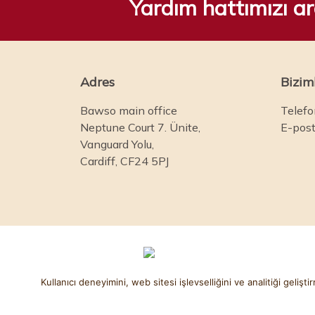
Yardım hattımızı a
Adres
Bizim
Bawso main office
Telefo
Neptune Court 7. Ünite,
E-post
Vanguard Yolu,
Cardiff, CF24 5PJ
Kullanıcı deneyimini, web sitesi işlevselliğini ve analitiği geli
© Bawso 2025