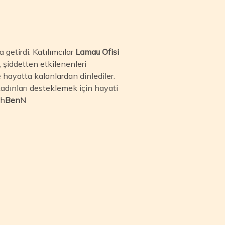
 getirdi. Katılımcılar
Lamau Ofisi
, şiddetten etkilenenleri
 hayatta kalanlardan dinlediler.
adınları desteklemek için hayati
th
Ben
N