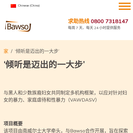
跳
Chinese (China)
到
内
求助热线
0800 7318147
容
每周 7 天、每天 24 小时提供服务
家
‘倾听是迈出的一大步’
‘倾听是迈出的一大步’
与黑人和少数族裔妇女共同制定多机构框架，以应对针对妇
女的暴力、家庭虐待和性暴力（VAWDASV）
项目概要
该项目由南威尔士大学牵头，与Bawso合作开展，旨在探索