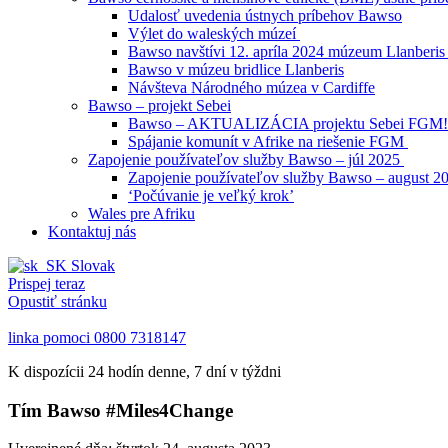
Udalosť uvedenia ústnych príbehov Bawso
Výlet do waleských múzeí
Bawso navštívi 12. apríla 2024 múzeum Llanberi
Bawso v múzeu bridlice Llanberis
Návšteva Národného múzea v Cardiffe
Bawso – projekt Sebei
Bawso – AKTUALIZÁCIA projektu Sebei FGM
Spájanie komunít v Afrike na riešenie FGM
Zapojenie používateľov služby Bawso – júl 2025
Zapojenie používateľov služby Bawso – august 2
‘Počúvanie je veľký krok’
Wales pre Afriku
Kontaktuj nás
Slovak
Prispej teraz
Opustiť stránku
linka pomoci
0800 7318147
K dispozícii 24 hodín denne, 7 dní v týždni
Tím Bawso #Miles4Change