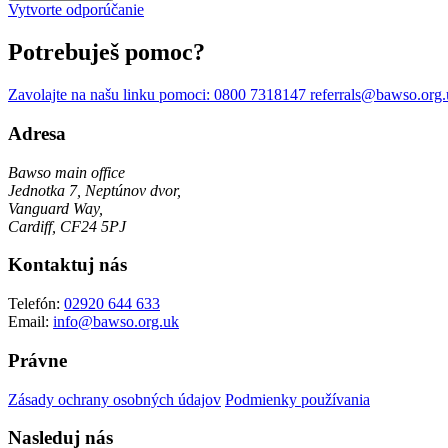
Vytvorte odporúčanie
Potrebuješ pomoc?
Zavolajte na našu linku pomoci:
0800 7318147
referrals@bawso.org
Adresa
Bawso main office
Jednotka 7, Neptúnov dvor,
Vanguard Way,
Cardiff, CF24 5PJ
Kontaktuj nás
Telefón:
02920 644 633
Email:
info@bawso.org.uk
Právne
Zásady ochrany osobných údajov
Podmienky používania
Nasleduj nás