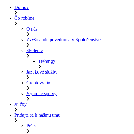
Domov
Čo robíme
O nás
Zvyšovanie povedomia v Spoločenstve
Školenie
Tréningy
Jazykové služby
Grantový tím
Výročné správy
služby
Pridajte sa k nášmu tímu
Práca