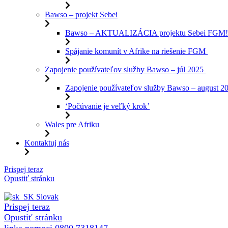
Bawso – projekt Sebei
Bawso – AKTUALIZÁCIA projektu Sebei FGM
Spájanie komunít v Afrike na riešenie FGM
Zapojenie používateľov služby Bawso – júl 2025
Zapojenie používateľov služby Bawso – august 2
‘Počúvanie je veľký krok’
Wales pre Afriku
Kontaktuj nás
Preskočiť
Prispej teraz
na
Opustiť stránku
obsah
Slovak
Prispej teraz
Opustiť stránku