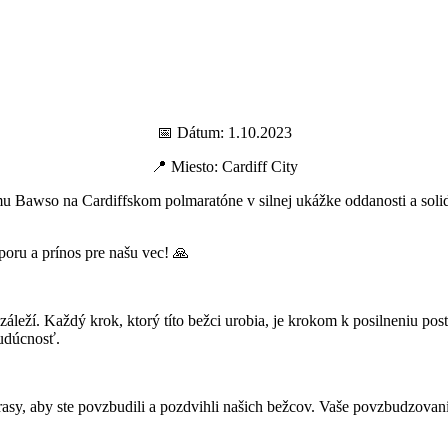
📅 Dátum: 1.10.2023
📍 Miesto: Cardiff City
ímu Bawso na Cardiffskom polmaratóne v silnej ukážke oddanosti a so
ru a prínos pre našu vec! 🙏
leží. Každý krok, ktorý títo bežci urobia, je krokom k posilneniu post
udúcnosť.
rasy, aby ste povzbudili a pozdvihli našich bežcov. Vaše povzbudzova