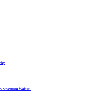
ehy
s v severnom Walese