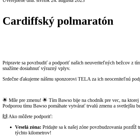
Uverejnené dňa:
štvrtok 24. augusta 2023
Cardiffský polmaratón
Pripravte sa povzbudiť a podporiť našich neuveriteľných bežcov z t
snažíme dosiahnuť výrazný vplyv.
Srdečne ďakujeme nášmu sponzorovi TELA za ich neoceniteľnú podpo
🌟 Míle pre zmenu! 🌟 Tím Bawso bije na chodník pre vec, na ktorej zá
Podporou tímu Bawso pomáhate vytvárať trvalú zmenu a svetlejšiu b
🙌 Ako môžete podporiť:
Veselá zóna:
Pridajte sa k našej zóne povzbudzovania pozdĺž t
týchto kilometrov!