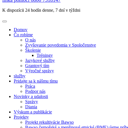
linka pomoci
0800 7318147
K dispozícii 24 hodín denne, 7 dní v týždni
Domov
Čo robíme
O nás
Zvyšovanie povedomia v Spoločenstve
Školenie
Tréningy
Jazykové služby
Grantový tím
Výročné správy
služby
Pridajte sa k nášmu tímu
Práca
Podpor nás
Novinky a udalosti
Správy
Diania
Výskum a publikácie
Projekty
Projekt rekultivácie Bawso
Bawso černošské a menšinové etnické (BME) ústne príb