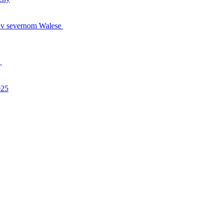
s v severnom Walese
!
025