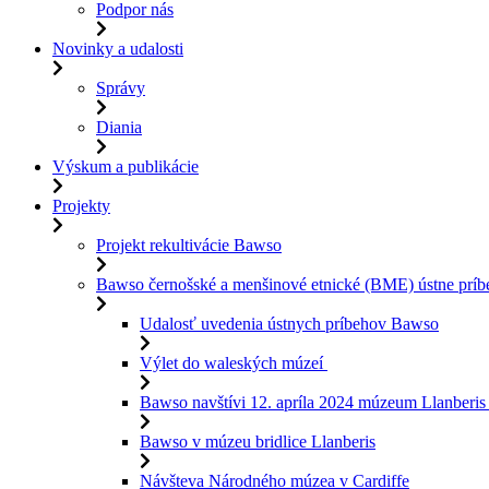
Podpor nás
Novinky a udalosti
Správy
Diania
Výskum a publikácie
Projekty
Projekt rekultivácie Bawso
Bawso černošské a menšinové etnické (BME) ústne príb
Udalosť uvedenia ústnych príbehov Bawso
Výlet do waleských múzeí
Bawso navštívi 12. apríla 2024 múzeum Llanberi
Bawso v múzeu bridlice Llanberis
Návšteva Národného múzea v Cardiffe