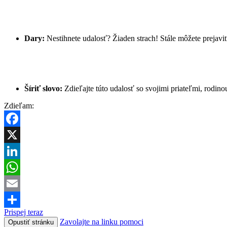
Dary:
Nestihnete udalosť? Žiaden strach! Stále môžete prejav
Šíriť slovo:
Zdieľajte túto udalosť so svojimi priateľmi, rodi
Zdieľam:
Facebook
X
LinkedIn
WhatsApp
Email
Prispej teraz
Share
Zavolajte na linku pomoci
Opustiť stránku