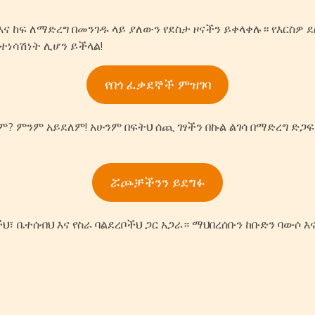
 ከፍ ለማድረግ በመንገዱ ላይ ያለውን የደስታ ዞናችን ይቀላቀሉ። የእርስዎ 
ነሳሽነት ሊሆን ይችላል!
የበጎ ፈቃደኞች ምዝገባ
? ምንም አይደለም! አሁንም በፍትህ ሰጪ ገፃችን በኩል ልገሳ በማድረግ ድጋ
ሯጮቻችንን ይደግፉ
ህ፣ ቤተሰብህ እና የስራ ባልደረቦችህ ጋር አጋራ። ማህበረሰቡን ከቡድን ባውሶ 
n
tsApp
ail
Share