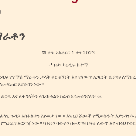
3
ማራቶን
📅 ቀን፡ ኦክቶበር 1 ቀን 2023
📍 ቦታ፡ ካርዲፍ ከተማ
ርዲፍ የግማሽ ማራቶን ታላቅ ቁርጠኝነት እና የለውጥ አጋርነት ሲያሳዩ ለማበረታ
 ለመፍጠር እያሰብን ነው።
ጋፍ እና ለትግላችን ላበረከቱልን ከልብ እናመሰግናለን! 🙏
አስፈላጊ ጉዳይ አስፋልቱን እየመታ ነው። እነዚህ ሯጮች የሚወስዱት እያንዳንዱ
 የሚደረግ እርምጃ ነው። የቡድን ባውሶን በመደገፍ ዘላቂ ለውጥ እና ብሩህ የ