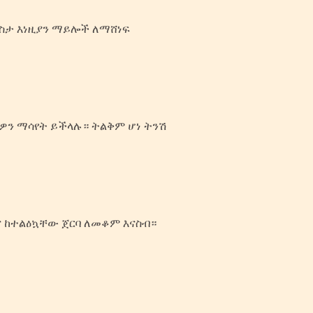
ደስታ እነዚያን ማይሎች ለማሸነፍ
ፍዎን ማሳየት ይችላሉ። ትልቅም ሆነ ትንሽ
እና ከተልዕኳቸው ጀርባ ለመቆም እናስብ።