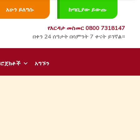
አሁን ይለግሱ
ከጣቢያው ይውጡ
የእርዳታ መስመር
0800 7318147
በቀን 24 ሰዓታት በሳምንት 7 ቀናት ይገኛል።
ፕሮጀክቶች
አግኙን