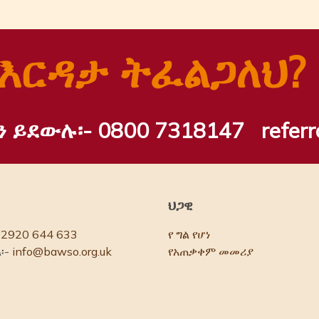
እርዳታ ትፈልጋለህ?
ን ይደውሉ፡-
0800 7318147
refer
ህጋዊ
02920 644 633
የ ግል የሆነ
፡-
info@bawso.org.uk
የአጠቃቀም መመሪያ