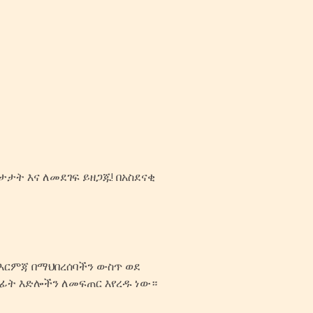
ታት እና ለመደገፍ ይዘጋጁ! በአስደናቂ
 እርምጃ በማህበረሰባችን ውስጥ ወደ
ወደፊት እድሎችን ለመፍጠር እየረዱ ነው።