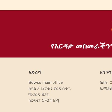
የእርዳታ መስመራችን
አድራሻ
አግኙን
Bawso main office
ስልክ፡
ክፍል 7 የኔፕቱን ፍርድ ቤት፣,
ኢሜይል
ቫንጋርድ ዌይ፣,
ካርዲፍ፣ CF24 5PJ