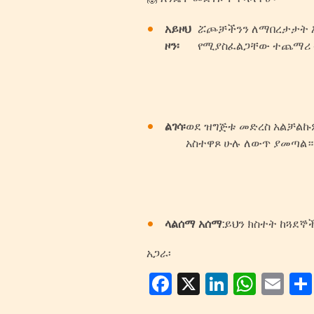
አይዞህ
ሯጮቻችንን ለማበረታታት እና
ዞን፡
የሚያስፈልጋቸው ተጨማሪ ተ
ልገሳ፡
ወደ ዝግጅቱ መድረስ አልቻልኩም
አስተዋጾ ሁሉ ለውጥ ያመጣል።
ላልሰማ አሰማ:
ይህን ክስተት ከጓደኞች
አጋራ፡
Facebook
X
LinkedI
Wha
Em