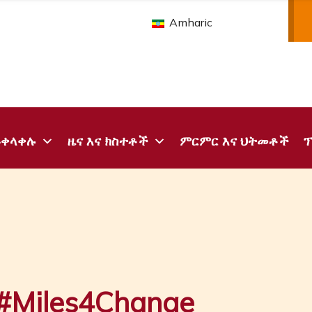
Amharic
ይቀላቀሉ
ዜና እና ክስተቶች
ምርምር እና ህትመቶች
#Miles4Change