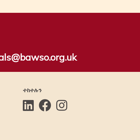
rals@bawso.org.uk
ተከተሉን