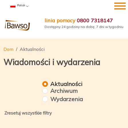
Przejdź
Polish
do
treści
linia pomocy
0800 7318147
Dostępny 24 godziny na dobę, 7 dni w tygodniu
Dom
Aktualności
Wiadomości i wydarzenia
Aktualności
Archiwum
Wydarzenia
Zresetuj wszystkie filtry