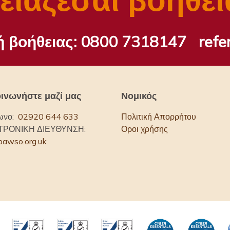
ή βοήθειας:
0800 7318147
refe
ινωνήστε μαζί μας
Νομικός
ωνο:
02920 644 633
Πολιτική Απορρήτου
ΤΡΟΝΙΚΗ ΔΙΕΥΘΥΝΣΗ:
Οροι χρήσης
bawso.org.uk