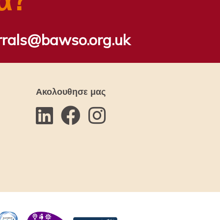
rrals@bawso.org.uk
Ακολουθησε μας