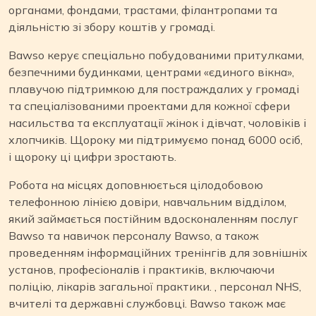
органами, фондами, трастами, філантропами та
діяльністю зі збору коштів у громаді.
Bawso керує спеціально побудованими притулками,
безпечними будинками, центрами «єдиного вікна»,
плавучою підтримкою для постраждалих у громаді
та спеціалізованими проектами для кожної сфери
насильства та експлуатації жінок і дівчат, чоловіків і
хлопчиків. Щороку ми підтримуємо понад 6000 осіб,
і щороку ці цифри зростають.
Робота на місцях доповнюється цілодобовою
телефонною лінією довіри, навчальним відділом,
який займається постійним вдосконаленням послуг
Bawso та навичок персоналу Bawso, а також
проведенням інформаційних тренінгів для зовнішніх
установ, професіоналів і практиків, включаючи
поліцію, лікарів загальної практики. , персонал NHS,
вчителі та державні службовці. Bawso також має