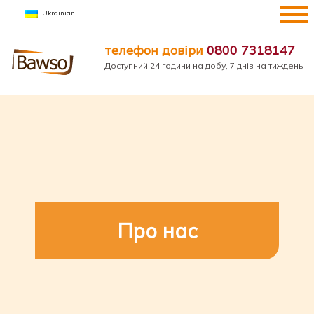
Перейти
Ukrainian
до
вмісту
телефон довіри
0800 7318147
Доступний 24 години на добу, 7 днів на тиждень
Про нас