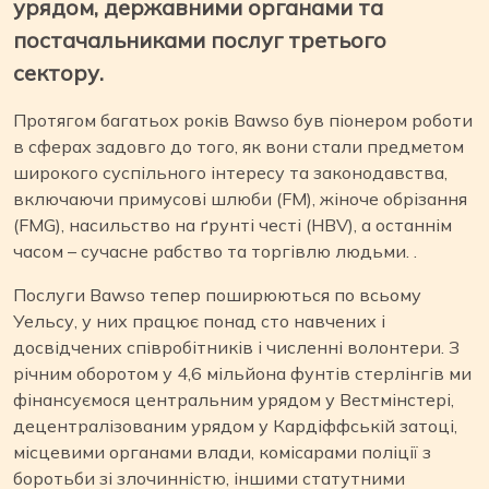
урядом, державними органами та
постачальниками послуг третього
сектору.
Протягом багатьох років Bawso був піонером роботи
в сферах задовго до того, як вони стали предметом
широкого суспільного інтересу та законодавства,
включаючи примусові шлюби (FM), жіноче обрізання
(FMG), насильство на ґрунті честі (HBV), а останнім
часом – сучасне рабство та торгівлю людьми. .
Послуги Bawso тепер поширюються по всьому
Уельсу, у них працює понад сто навчених і
досвідчених співробітників і численні волонтери. З
річним оборотом у 4,6 мільйона фунтів стерлінгів ми
фінансуємося центральним урядом у Вестмінстері,
децентралізованим урядом у Кардіффській затоці,
місцевими органами влади, комісарами поліції з
боротьби зі злочинністю, іншими статутними