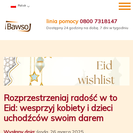
Przejdź
Polish
do
treści
linia pomocy
0800 7318147
Dostępny 24 godziny na dobę, 7 dni w tygodniu
Rozprzestrzeniaj radość w to
Eid: wesprzyj kobiety i dzieci
uchodźców swoim darem
Wysłany dnia:
środa, 26 marca 2025