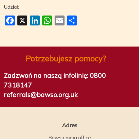
Udział:
Facebook
X
LinkedIn
WhatsApp
Email
Share
Potrzebujesz pomocy?
Zadzwoń na naszą infolinię:
0800
7318147
referrals@bawso.org.uk
Adres
Bawso main office