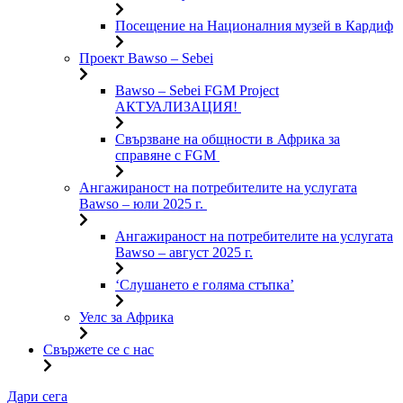
Посещение на Националния музей в Кардиф
Проект Bawso – Sebei
Bawso – Sebei FGM Project
АКТУАЛИЗАЦИЯ!
Свързване на общности в Африка за
справяне с FGM
Ангажираност на потребителите на услугата
Bawso – юли 2025 г.
Ангажираност на потребителите на услугата
Bawso – август 2025 г.
‘Слушането е голяма стъпка’
Уелс за Африка
Свържете се с нас
Преминете
Дари сега