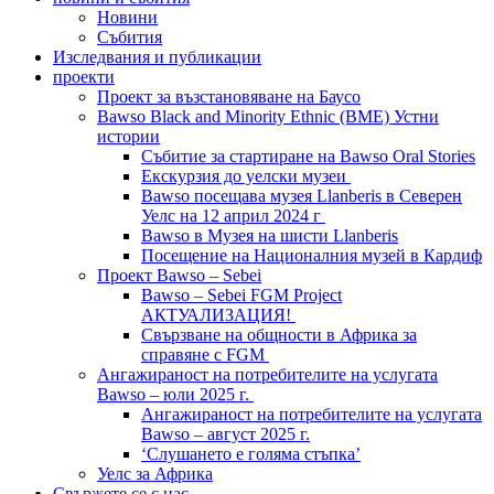
Новини
Събития
Изследвания и публикации
проекти
Проект за възстановяване на Баусо
Bawso Black and Minority Ethnic (BME) Устни
истории
Събитие за стартиране на Bawso Oral Stories
Екскурзия до уелски музеи
Bawso посещава музея Llanberis в Северен
Уелс на 12 април 2024 г
Bawso в Музея на шисти Llanberis
Посещение на Националния музей в Кардиф
Проект Bawso – Sebei
Bawso – Sebei FGM Project
АКТУАЛИЗАЦИЯ!
Свързване на общности в Африка за
справяне с FGM
Ангажираност на потребителите на услугата
Bawso – юли 2025 г.
Ангажираност на потребителите на услугата
Bawso – август 2025 г.
‘Слушането е голяма стъпка’
Уелс за Африка
Свържете се с нас