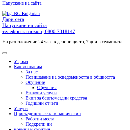
към
Напускане на сайта
съдържанието
Bulgarian
Дари сега
Напускане на сайта
телефон за помощ
0800 7318147
На разположение 24 часа в денонощието, 7 дни в седмицата
У дома
Какво правим
За нас
Повишаване на осведомеността в общността
Обучение
Обучения
Езикови услуги
Екип за безвъзмездни средства
Годишни отчети
Услуги
Присъединете се към нашия екип
Работни места
Подкрепи ни
новини и събития