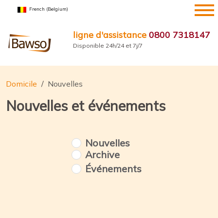
Aller
French (Belgium)
au
contenu
ligne d'assistance
0800 7318147
Disponible 24h/24 et 7j/7
Domicile
Nouvelles
Nouvelles et événements
Nouvelles
Archive
Événements