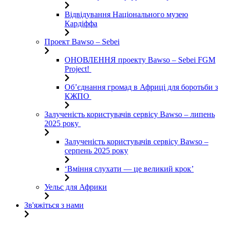
Відвідування Національного музею
Кардіффа
Проект Bawso – Sebei
ОНОВЛЕННЯ проекту Bawso – Sebei FGM
Project!
Об’єднання громад в Африці для боротьби з
КЖПО
Залученість користувачів сервісу Bawso – липень
2025 року
Залученість користувачів сервісу Bawso –
серпень 2025 року
‘Вміння слухати — це великий крок’
Уельс для Африки
Зв'яжіться з нами