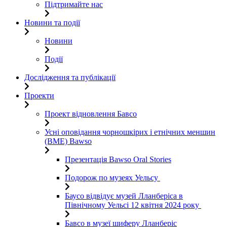
Підтримайте нас
Новини та події
Новини
Події
Дослідження та публікації
Проекти
Проект відновлення Бавсо
Усні оповідання чорношкірих і етнічних меншин
(BME) Bawso
Презентація Bawso Oral Stories
Подорож по музеях Уельсу
Баусо відвідує музей Лланберіса в
Північному Уельсі 12 квітня 2024 року
Бавсо в музеї шиферу Лланберіс