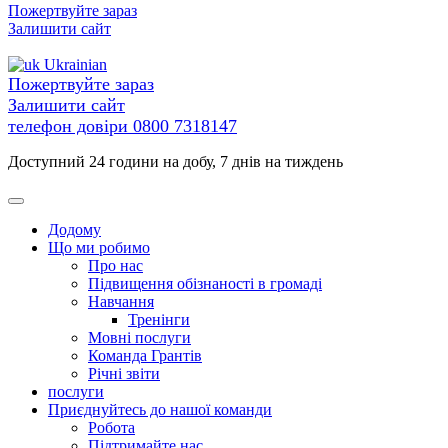
Перейти
Пожертвуйте зараз
до
Залишити сайт
вмісту
Ukrainian
Пожертвуйте зараз
Залишити сайт
телефон довіри
0800 7318147
Доступний 24 години на добу, 7 днів на тиждень
Додому
Що ми робимо
Про нас
Підвищення обізнаності в громаді
Навчання
Тренінги
Мовні послуги
Команда Грантів
Річні звіти
послуги
Приєднуйтесь до нашої команди
Робота
Підтримайте нас