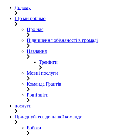
Додому
Що ми робимо
Про нас
Підвищення обізнаності в громаді
Навчання
Тренінги
Мовні послуги
Команда Грантів
Річні звіти
послуги
Приєднуйтесь до нашої команди
Робота