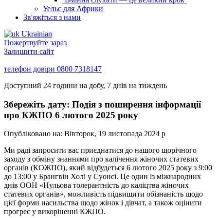
Уельс для Африки
Зв'яжіться з нами
Ukrainian
Пожертвуйте зараз
Залишити сайт
телефон довіри
0800 7318147
Доступний 24 години на добу, 7 днів на тиждень
Збережіть дату: Подія з поширення інформації
про КЖПО 6 лютого 2025 року
Опубліковано на:
Вівторок, 19 листопада 2024 р
Ми раді запросити вас приєднатися до нашого щорічного
заходу з обміну знаннями про калічення жіночих статевих
органів (КОЖПО), який відбудеться 6 лютого 2025 року з 9:00
до 13:00 у Брангвін Холі у Суонсі. Це один із міжнародних
днів ООН «Нульова толерантність до каліцтва жіночих
статевих органів», можливість підвищити обізнаність щодо
цієї форми насильства щодо жінок і дівчат, а також оцінити
прогрес у викоріненні КЖПО.