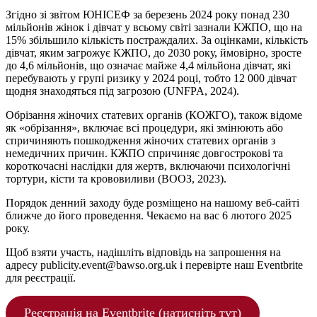
Згідно зі звітом ЮНІСЕФ за березень 2024 року понад 230
мільйонів жінок і дівчат у всьому світі зазнали КЖПО, що на
15% збільшило кількість постраждалих. За оцінками, кількість
дівчат, яким загрожує КЖПО, до 2030 року, ймовірно, зросте
до 4,6 мільйонів, що означає майже 4,4 мільйона дівчат, які
перебувають у групі ризику у 2024 році, тобто 12 000 дівчат
щодня знаходяться під загрозою (UNFPA, 2024).
Обрізання жіночих статевих органів (КОЖГО), також відоме
як «обрізання», включає всі процедури, які змінюють або
спричиняють пошкодження жіночих статевих органів з
немедичних причин. КЖПО спричиняє довгострокові та
короткочасні наслідки для жертв, включаючи психологічні
тортури, кісти та крововиливи (ВООЗ, 2023).
Порядок денний заходу буде розміщено на нашому веб-сайті
ближче до його проведення. Чекаємо на вас 6 лютого 2025
року.
Щоб взяти участь, надішліть відповідь на запрошення на
адресу publicity.event@bawso.org.uk і перевірте наш Eventbrite
для реєстрації.
Реєстрація на Eventbrite (натисніть тут)