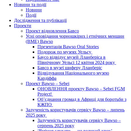
Новини та події
Новини
Події
Дослідження та публікації
Проекти
Проект відновлення Бавсо
Усні оповідання чорношкірих і етнічних меншин
(BME) Bawso
Презентація Bawso Oral Stories
Подорож по музеях Уельсу
Баусо відвідує музей Лланберіса в
Північному Уельсі 12 квітня 2024 року
Бавсо в музеї шиферу Лланберіс
Відвідування Національного музею
Кардіффа
Проект Bawso – Sebei
ОНОВЛЕННЯ проекту Bawso – Sebei FGM
Project!
Об’єднання громад в Африці для боротьби з
КЖПО
Залученість користувачів сервісу Bawso – липень
2025 року
Залученість користувачів сервісу Bawso –
серпень 2025 року
‘Вміння слухати — це великий крок’