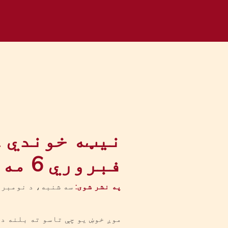
فبروري 6 مه 2025
په نشر شوی:
سه شنبه، د نومبر ۱۹مه، ۲۰۲۴