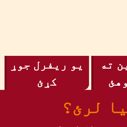
ن ته
یو ریفرل جوړ
هئ
کړئ
یا لرئ؟