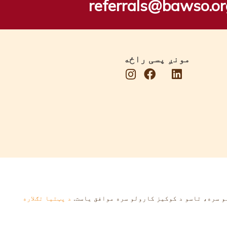
referrals@bawso.or
مونږ پسی راځه
و سره، تاسو د کوکیز کارولو سره موافق یاست.
د پټتیا تګلاره
اکسینټ کریټیو