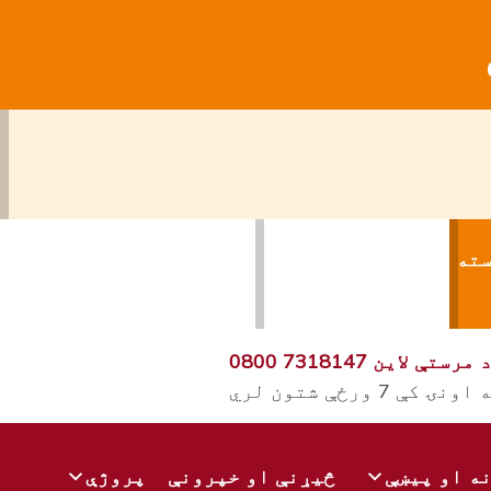
سته
سایټ پریږدئ
 مرستې لاین
0800 7318147
ه او پیښې
څیړنې او خپرونې
پروژې