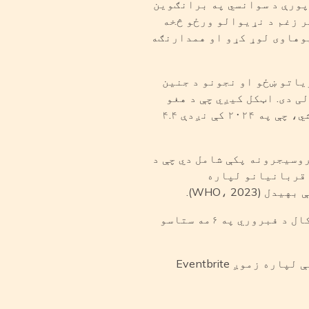
ړئ چې د ۲۰۲۵ کال د فبروري په ۶مه د سهار له ۹ بجو څخه تر ۱۳:۰۰ بجو پورې د سوانسي په برانګوین
ر زغم د نړیوالو ورځو څخه
پوهاوی لوړ کړو او همدارنګه
 ۲۰۲۴ کال دی، په ټوله نړۍ کې له ۲۳۰ ملیون څخه زیاتو ښځو او نجونو د جنین
 دا د ژوندي پاتې شویو کسانو په شمیر کې ۱۵۱TP3T زیاتوالی دی. اټکل کیږي چې د هغو
نجونو شمیر چې د جنین پرې کولو له خطر سره مخ دي، تر ۲۰۳۰ پورې به ۴.۶ ملیون ته لوړ شي، چې په ۲۰۲۴ کې نږدې ۴.۴
، ټول هغه پروسیجرونه پکې شامل دي چې د
لایلو لپاره د ښځینه تناسلي ارګانونو ته بدلون ورکوي یا زیان رسوي. FGM د قربانیانو لپاره
WHO، 20).
د غونډې اجنډا به د غونډې په نږدې وخت کې زموږ په ویب پاڼه کې شریکه شي. موږ د ۲۰۲۵ کال د فبروري په ۶مه ستاسو
د ګډون لپاره، مهرباني وکړئ publicity.event@bawso.org.uk ته RSVP وکړئ او د نوم لیکنې لپاره زموږ Eventbrite