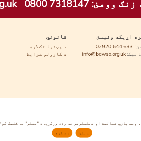
 زنګ ووهئ:
0800 7318147
g.uk
ره اړیکه ونیسئ
قانوني
ن:
02920 644 633
د پټتیا تګلاره
لیک:
info@bawso.org.uk
د کارولو شرایط
 ویب پاڼې فعالیت او تحلیلونو ته وده ورکړي. د "منلو" په کلیک کول
ومنئ
رد کړه