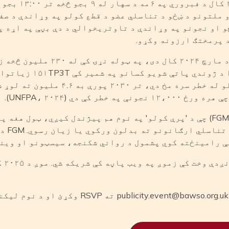
غونډه کې ګډون وک
و ملتونو د ښځو د تناسلي عضو د قطع کولو په وړاندې د صف
ځو او نجونو په وړاندې د تاوتریخوالي د دې بڼې په اړه 
د یونیسف د راپور له مخې، چې د مارچ
پرې کولو تجربه کړې ده، چې
 کې دي (UNFPA، ۲۰۲۴).
د ښځینه تناسلي غړو پرې کول (FGM) چې د 'پرې کولو' په نوم هم پیژندل کیږي
غیر طبي د
ینځته کوي پشمول د رواني شکنجه، سیسټونو او وینې بهیدل (23