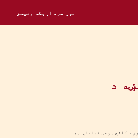
موږ سره اړیکه ونیسئ
اوي پیښه د
 چې د ښځو د تناسلي عضو د قطع کولو (FGM) په اړه زموږ د کلني پوهې تبادلې په