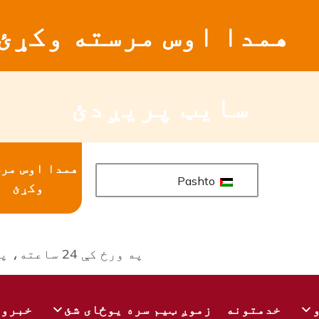
همدا اوس مرسته وکړئ
سایټ پریږدئ
همدا اوس مر
Pashto
وکړئ
د
په ورځ کې 24 ساعته، په اونۍ کې 7 ورځې شتون لري
خدمتونه
زموږ ټیم سره یوځای شئ
خبرون