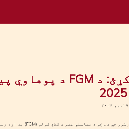
نیټه خوندي کړئ: د FGM د پوه
موږ خوښ یو چې تاسو ته بلنه درکوو