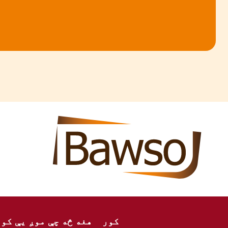
نځپانګې
ه
اړ
ئ
کور
هغه څه چې موږ یې کوو