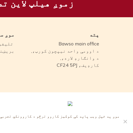
زموږ هیلپ لاین ته
پته
موږ س
Bawso main office
تلیفو
د اوومې واحد نیپچون کورټ،,
بریښنا
د وانګارډ لاره،,
کارډیف، CF24 5PJ
موږ په خپل ویب پاڼه کې کوکیز کاروو ترڅو د کاروونکي تجربې،
© باوسو ۲۰۲۵. د خیریه کمیسیون شمیره: ۱۰۸۴۸۵۴. د شرکت شمیره: ۰۳۱۵۲۵۹۰. ویب پاڼه د