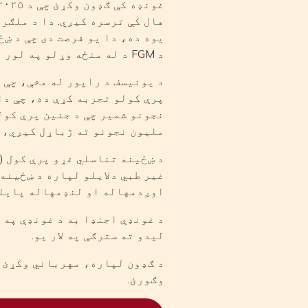
هال کې ترسره کیږي. دا د ملګر
یوه ده، دا یو فرصت دی چې د ښ
د FGM د له منځه وړلو په لور د پرمختګ ارزونه وکړو.
ملیون نجونو ته ژباړل کیږي، چې هره ورځ ۱۲،۰۰۰ نجونې په خطر
اوږدمهاله او لنډمهاله پایلې رام
لیدو ته سترګې په لار یو.
وګورئ.