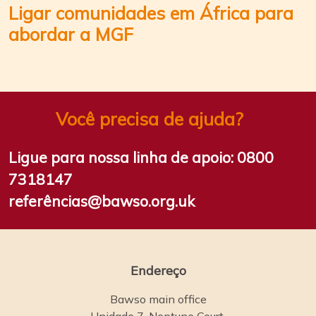
Ligar comunidades em África para
abordar a MGF
Você precisa de ajuda?
Ligue para nossa linha de apoio:
0800
7318147
referências@bawso.org.uk
Endereço
Bawso main office
Unidade 7, Neptune Court,