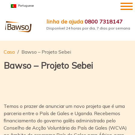
Ir
Portuguese
para
o
linha de ajuda
0800 7318147
conteúdo
Disponível 24 horas por dia, 7 dias por semana
Casa
Bawso – Projeto Sebei
Bawso – Projeto Sebei
Temos o prazer de anunciar um novo projeto que é uma
parceria entre o País de Gales e Uganda. Recebemos
financiamento do governo galês administrado pelo
Conselho de Acção Voluntária do País de Gales (WCVA)
no âmbito do programa País de Gales para África, para