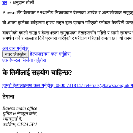
घर
अनुदान टोली
Bawso सँग बेलायत र स्थानीय निकायबाट वेल्सका अश्वेत र अल्पसंख्यक समूहहरू
यो क्षमता हालैका वर्षहरूमा हास्य राहत द्वारा प्रदान गरिएको ग्लोबल मेजरिटी
बावसोको कालो समूह र वेल्सभरका समुदायका नेताहरूसँग गहिरो र लामो सम्बन्ध 
समर्थन गर्ने र सल्लाह दिने प्रयास गरिएको र परीक्षण गरिएको क्षमता छ। यो काम
अब दान गर्नुहोस्
हेल्पलाइनमा कल गर्नुहोस्
साइट छोड्नुहोस्
एक रेफरल सिर्जना गर्नुहोस्
के तिमीलाई सहयोग चाहिन्छ?
हाम्रो हेल्पलाइनमा कल गर्नुहोस्:
0800 7318147
referrals@bawso.org.uk म
ठेगाना
Bawso main office
युनिट ७ नेप्च्यून कोर्ट,
भ्यानगार्ड वे,
कार्डिफ, CF24 5PJ