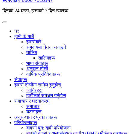
हेल्पलाइन
0800 7318147
दिनको 24 घण्टा, हप्ताको 7 दिन उपलब्ध
घर
हामी के गर्छौ
हाम्रोबारे
समुदायमा चेतना जगाउने
तालिम
तालिमहरू
भाषा सेवाहरू
अनुदान टोली
वार्षिक प्रतिवेदनहरू
सेवाहरू
हाम्रो टोलीमा सामेल हुनुहोस्
जागिरहरू
हामीलाई समर्थन गर्नुहोस्
समाचार र घटनाक्रम
समाचार
घटनाहरू
अनुसन्धान र प्रकाशनहरू
परियोजनाहरू
बावसो पुन: दावी परियोजना
बावसो कालो र अल्पसंख्यक जातीय (BME) मौखिक कथाहरू