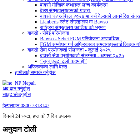
बावसो मौखिक कथाहरू लन्च कार्यक्रम
वेल्श संग्रहालयहरूको यात्रा
बावसो १२ अप्रिल २०२४ मा नर्थ वेल्सको लानबेरिस संग्र
Llanberis स्लेट संग्रहालय मा Bawso
राष्ट्रिय संग्रहालय कार्डिफ को भ्रमण
बावसो - सेबेई परियोजना
Bawso - Sebei FGM परियोजना अद्यावधिक!
FGM सम्बोधन गर्न अफ्रिकाका समुदायहरूलाई लिङ्क गर्
बावसो सेवा प्रयोगकर्ता संलग्नता - जुलाई २०२५
बावसो सेवा प्रयोगकर्ता संलग्नता - अगस्ट २०२५
‘'सुन्नु एउटा ठूलो कदम हो'’
अफ्रिकाका लागि वेल्स
हामीलाई सम्पर्क गर्नुहोस
Nepali
अब दान गर्नुहोस्
साइट छोड्नुहोस्
हेल्पलाइन
0800 7318147
दिनको 24 घण्टा, हप्ताको 7 दिन उपलब्ध
अनुदान टोली