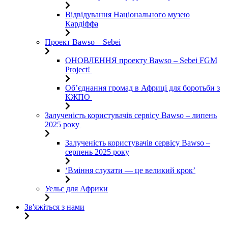
Відвідування Національного музею
Кардіффа
Проект Bawso – Sebei
ОНОВЛЕННЯ проекту Bawso – Sebei FGM
Project!
Об’єднання громад в Африці для боротьби з
КЖПО
Залученість користувачів сервісу Bawso – липень
2025 року
Залученість користувачів сервісу Bawso –
серпень 2025 року
‘Вміння слухати — це великий крок’
Уельс для Африки
Зв'яжіться з нами