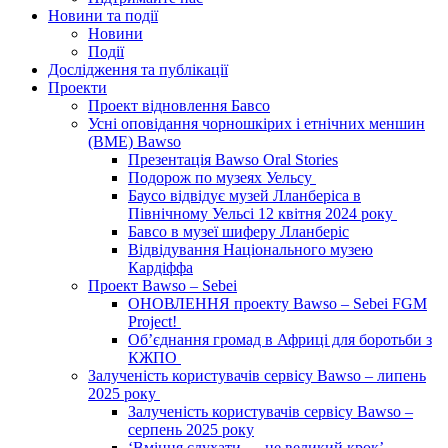
Новини та події
Новини
Події
Дослідження та публікації
Проекти
Проект відновлення Бавсо
Усні оповідання чорношкірих і етнічних меншин
(BME) Bawso
Презентація Bawso Oral Stories
Подорож по музеях Уельсу
Баусо відвідує музей Лланберіса в
Північному Уельсі 12 квітня 2024 року
Бавсо в музеї шиферу Лланберіс
Відвідування Національного музею
Кардіффа
Проект Bawso – Sebei
ОНОВЛЕННЯ проекту Bawso – Sebei FGM
Project!
Об’єднання громад в Африці для боротьби з
КЖПО
Залученість користувачів сервісу Bawso – липень
2025 року
Залученість користувачів сервісу Bawso –
серпень 2025 року
‘Вміння слухати — це великий крок’