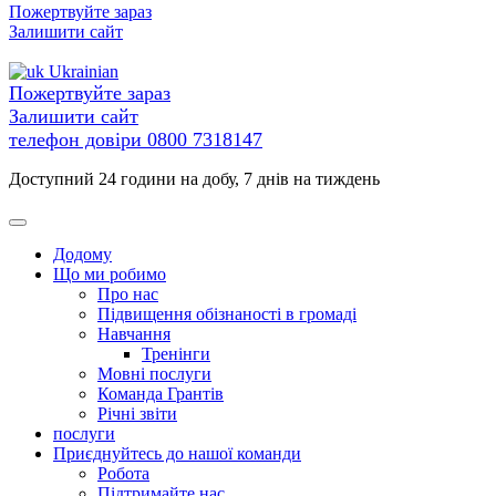
Перейти
Пожертвуйте зараз
до
Залишити сайт
вмісту
Ukrainian
Пожертвуйте зараз
Залишити сайт
телефон довіри
0800 7318147
Доступний 24 години на добу, 7 днів на тиждень
Додому
Що ми робимо
Про нас
Підвищення обізнаності в громаді
Навчання
Тренінги
Мовні послуги
Команда Грантів
Річні звіти
послуги
Приєднуйтесь до нашої команди
Робота
Підтримайте нас