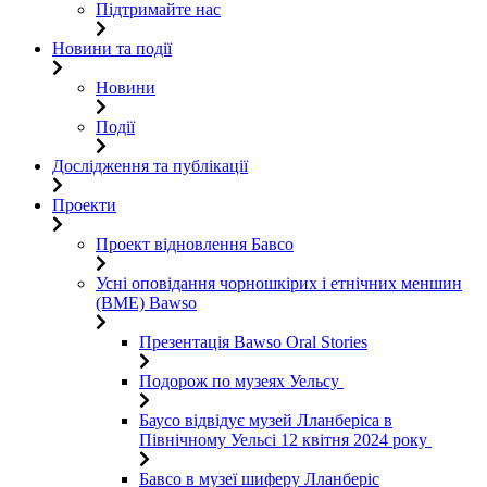
Підтримайте нас
Новини та події
Новини
Події
Дослідження та публікації
Проекти
Проект відновлення Бавсо
Усні оповідання чорношкірих і етнічних меншин
(BME) Bawso
Презентація Bawso Oral Stories
Подорож по музеях Уельсу
Баусо відвідує музей Лланберіса в
Північному Уельсі 12 квітня 2024 року
Бавсо в музеї шиферу Лланберіс