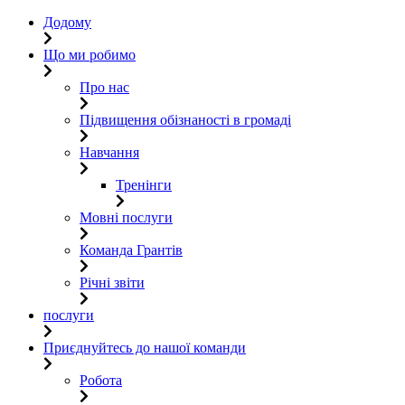
Додому
Що ми робимо
Про нас
Підвищення обізнаності в громаді
Навчання
Тренінги
Мовні послуги
Команда Грантів
Річні звіти
послуги
Приєднуйтесь до нашої команди
Робота