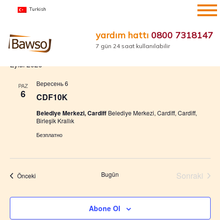
İçeriğe
Turkish
atla
yardım hattı
0800 7318147
Etkinlikler
Etkinlik
Etk
Yakında
Ara
Liste
7 gün 24 saat kullanılabilir
gö
arama
Tarih
Eylül 2026
ge
seç.
ve
görünü
Вересень 6
PAZ
6
gezinm
CDF10K
Belediye Merkezi, Cardiff
Belediye Merkezi, Cardiff, Cardiff,
Birleşik Krallık
Безплатно
Bugün
Sonraki
Etkinlikler
Önceki
Etkinlikl
Abone Ol