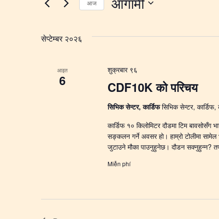
आगामी
आज
अनुसार
दृश्य
घटनाहरू
मिति
नेभिगेसन
खोज्नुहोस्।.
चयन
सेप्टेम्बर २०२६
गर्नुहोस्।.
शुक्रबार ९६
आइत
6
CDF10K को परिचय
सिभिक सेन्टर, कार्डिफ
सिभिक सेन्टर, कार्डिफ, 
कार्डिफ १० किलोमिटर दौडमा टिम बावसोसँग भाग ल
सङ्कलन गर्ने अवसर हो। हाम्रो टोलीमा सामेल भएर, 
जुटाउने मौका पाउनुहुनेछ। दौडन सक्नुहुन्न? तप
Miễn phí