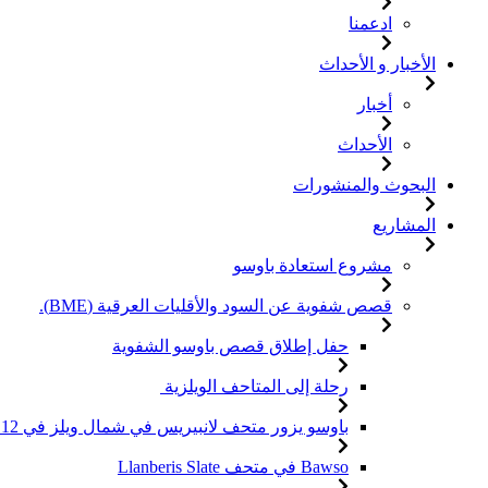
ادعمنا
الأخبار و الأحداث
أخبار
الأحداث
البحوث والمنشورات
المشاريع
مشروع استعادة باوسو
قصص شفوية عن السود والأقليات العرقية (BME).
حفل إطلاق قصص باوسو الشفوية
رحلة إلى المتاحف الويلزية
باوسو يزور متحف لانبيريس في شمال ويلز في 12 أبريل 2024
Bawso في متحف Llanberis Slate