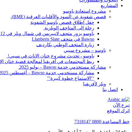
المشاريع
مشروع استعادة باوسو
قصص شفوية عن السود والأقليات العرقية (BME).
حفل إطلاق قصص باوسو الشفوية
رحلة إلى المتاحف الويلزية
باوسو يزور متحف لانبيريس في شمال ويلز في 12 أبريل 2024
Bawso في متحف Llanberis Slate
زيارة المتحف الوطني بكارديف
باوسو – مشروع سيبي
باوسو - تحديث مشروع ختان الإناث في سيبي!
ربط المجتمعات في أفريقيا لمعالجة قضية ختان ال
مشاركة مستخدمي خدمة Bawso – يوليو 2025
مشاركة مستخدمي خدمة Bawso – أغسطس 2025
‘"الاستماع خطوة كبيرة"’
ويلز لأفريقيا
اتصل بنا
Arabic
تبرع الآن
اترك الموقع
خط المساعدة
0800 7318147
متاح 24 ساعة في اليوم ، 7 أيام في الأسبوع