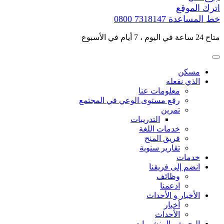
اترك الموقع
خط المساعدة
0800 7318147
متاح 24 ساعة في اليوم ، 7 أيام في الأسبوع
مسكن
الذي نفعله
معلومات عنا
رفع مستوى الوعي في المجتمع
تمرين
التدريبات
خدمات اللغة
فريق المنح
تقارير سنوية
خدمات
انضم إلى فريقنا
وظائف
ادعمنا
الأخبار و الأحداث
أخبار
الأحداث
البحوث والمنشورات