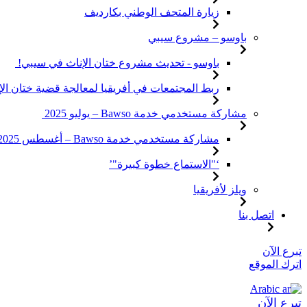
زيارة المتحف الوطني بكارديف
باوسو – مشروع سيبي
باوسو - تحديث مشروع ختان الإناث في سيبي!
ربط المجتمعات في أفريقيا لمعالجة قضية ختان ال
مشاركة مستخدمي خدمة Bawso – يوليو 2025
مشاركة مستخدمي خدمة Bawso – أغسطس 2025
‘"الاستماع خطوة كبيرة"’
ويلز لأفريقيا
اتصل بنا
تخطى
تبرع الآن
الى
اترك الموقع
المحتوى
Arabic
تبرع الآن