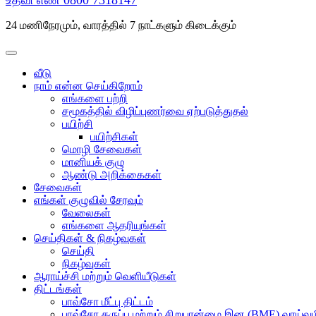
உதவி எண்
0800 7318147
24 மணிநேரமும், வாரத்தில் 7 நாட்களும் கிடைக்கும்
வீடு
நாம் என்ன செய்கிறோம்
எங்களை பற்றி
சமூகத்தில் விழிப்புணர்வை ஏற்படுத்துதல்
பயிற்சி
பயிற்சிகள்
மொழி சேவைகள்
மானியக் குழு
ஆண்டு அறிக்கைகள்
சேவைகள்
எங்கள் குழுவில் சேரவும்
வேலைகள்
எங்களை ஆதரியுங்கள்
செய்திகள் & நிகழ்வுகள்
செய்தி
நிகழ்வுகள்
ஆராய்ச்சி மற்றும் வெளியீடுகள்
திட்டங்கள்
பாவ்சோ மீட்பு திட்டம்
பாவ்சோ கருப்பு மற்றும் சிறுபான்மை இன (BME) வாய்