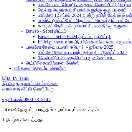
பாவ்சோ வாய்மொழி கதைகள் வெளியீட்டு நிகழ்வு
வெல்ஷ் அருங்காட்சியகங்களுக்கு ஒரு பயணம்
பாவ்சோ 12 ஏப்ரல் 2024 அன்று நார்த் வேல்ஸில் 
லான்பெரிஸ் ஸ்லேட் அருங்காட்சியகத்தில் பாவ்சோ
கார்டிஃப் தேசிய அருங்காட்சியகத்திற்கு வருகை
Bawso - Sebei திட்டம்
Bawso – Sebei FGM திட்டம் புதுப்பிப்பு!
FGM ஐ உரையாற்ற ஆப்பிரிக்காவில் உள்ள சமூ
பாவ்சோ சேவை பயனர் ஈடுபாடு – ஜூலை 2025
பாவ்சோ சேவை பயனர் ஈடுபாடு – ஆகஸ்ட் 2025
‘செவிமடுப்பது ஒரு பெரிய முன்னேற்றம்.’
ஆப்பிரிக்காவிற்கான வேல்ஸ்
எங்களை தொடர்பு கொள்ள
Tamil
இப்போது தானம் செய்யுங்கள்
தளத்தை விட்டு வெளியேறு
உதவி எண்
0800 7318147
24 மணிநேரமும், வாரத்தில் 7 நாட்களும் கிடைக்கும்
1 நிகழ்வு கிடைத்தது.