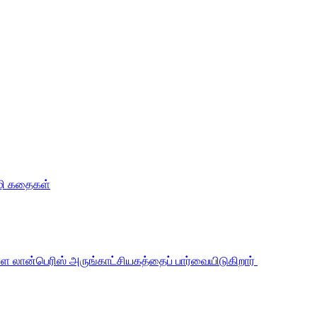
வழி கதைகள்
உள்ள லான்பெரிஸ் அருங்காட்சியகத்தைப் பார்வையிடுகிறார்