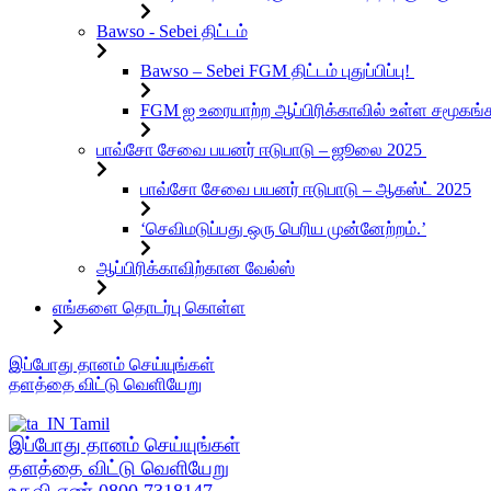
Bawso - Sebei திட்டம்
Bawso – Sebei FGM திட்டம் புதுப்பிப்பு!
FGM ஐ உரையாற்ற ஆப்பிரிக்காவில் உள்ள சமூ
பாவ்சோ சேவை பயனர் ஈடுபாடு – ஜூலை 2025
பாவ்சோ சேவை பயனர் ஈடுபாடு – ஆகஸ்ட் 2025
‘செவிமடுப்பது ஒரு பெரிய முன்னேற்றம்.’
ஆப்பிரிக்காவிற்கான வேல்ஸ்
எங்களை தொடர்பு கொள்ள
உள்ளடக்கத்திற்கு
இப்போது தானம் செய்யுங்கள்
செல்க
தளத்தை விட்டு வெளியேறு
Tamil
இப்போது தானம் செய்யுங்கள்
தளத்தை விட்டு வெளியேறு